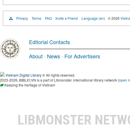
Privacy
Terms
FAQ
Invite a Friend
Language (en)
© 2026
Vietn
Editorial Contacts
About
·
News
·
For Advertisers
Vietnam Digital Library
® All rights reserved.
2023-2026, BIBLIO.VN is a part of Libmonster, international library network (
open 
Keeping the heritage of Vietnam
LIBMONSTER NET