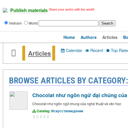
Share your works with the world!
Publish materials
Vietnam
World
Home
Authors
Articles
B
Calendar
·
Recent
·
Top Rate
Articles
BROWSE ARTICLES BY CATEGOR
Chocolat như ngôn ngữ đại chúng của 
Chocolat như ngôn ngữ chung của nghệ thuật và văn học
Catalog:
Искусствоведение