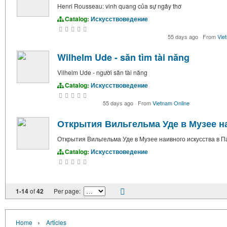
Henri Rousseau: vinh quang của sự ngây thơ
Catalog:
Искусствоведение
55 days ago
·
From
Vie
Wilhelm Ude - săn tìm tài năng
Vilhelm Ude - người săn tài năng
Catalog:
Искусствоведение
55 days ago
·
From
Vietnam Online
Открытия Вильгельма Уде в Музее н
Открытия Вильгельма Уде в Музее наивного искусства в 
Catalog:
Искусствоведение
1-14
of
42
Per page:
›
Home
Articles