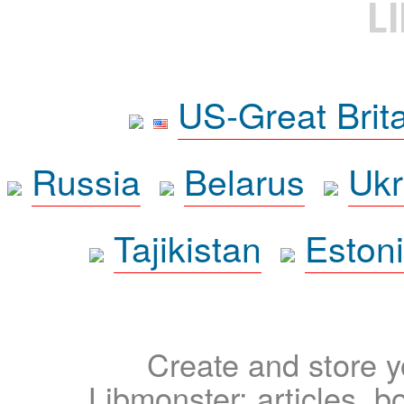
L
US-Great Brit
Russia
Belarus
Ukr
Tajikistan
Eston
Create and store yo
Libmonster: articles, b