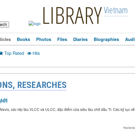
LIBRARY
Vietnam
ticles
Books
Photos
Files
Diaries
Biographies
Audi
Top Rated
·
Hits
ONS, RESEARCHES
iới
 Nevis, các lớp tàu VLCC và ULCC, đặc điểm của siêu tàu chở dầu TI. Các kỷ lục về 
Yesterd