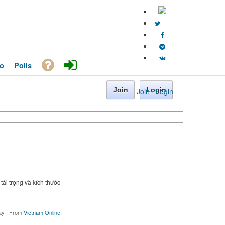
o
Polls
Join
Login
Join
·
Login
tải trọng và kích thước
ay
·
From
Vietnam Online