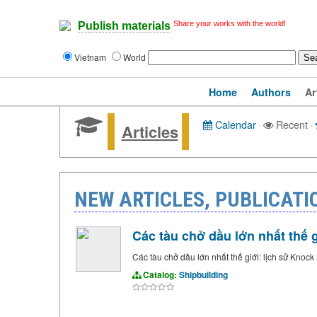
Share your works with the world!
Publish materials
Vietnam
World
Home
Authors
Ar
Calendar
·
Recent
·
Articles
NEW ARTICLES, PUBLICATI
Các tàu chở dầu lớn nhất thế g
Các tàu chở dầu lớn nhất thế giới: lịch sử Knock
Catalog:
Shipbuilding