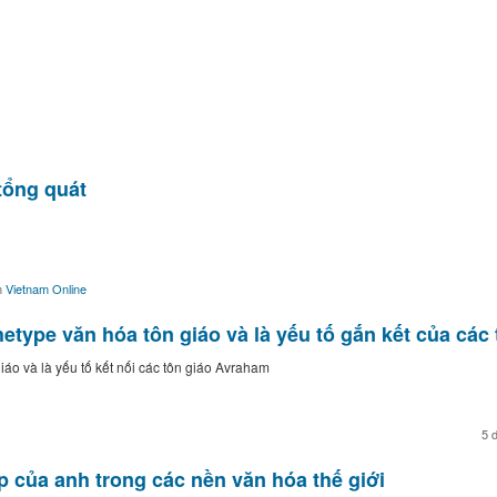
tổng quát
m
Vietnam Online
chetype văn hóa tôn giáo và là yếu tố gắn kết của cá
giáo và là yếu tố kết nối các tôn giáo Avraham
5 
p của anh trong các nền văn hóa thế giới