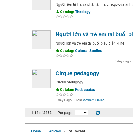
Người tiên tri Ilia và phản ánh archetyp của anh
Catalog:
Theology
Người lớn và trẻ em tại buổi b
Người lớn và trẻ em tại buổi biểu diễn xi nê
Catalog:
Cultural Studies
6 days ago
·
Cirque pedagogy
Circus pedagogy
Catalog:
Pedagogics
6 days ago
·
From
Vietnam Online
1-14
of
3468
Per page:
›
›
Home
Articles
Recent