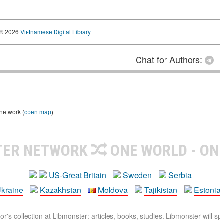
© 2026
Vietnamese Digital Library
Chat for Authors:
 network (
open map
)
TER NETWORK
ONE WORLD - ON
US-Great Britain
Sweden
Serbia
kraine
Kazakhstan
Moldova
Tajikistan
Estoni
r's collection at Libmonster: articles, books, studies. Libmonster will s