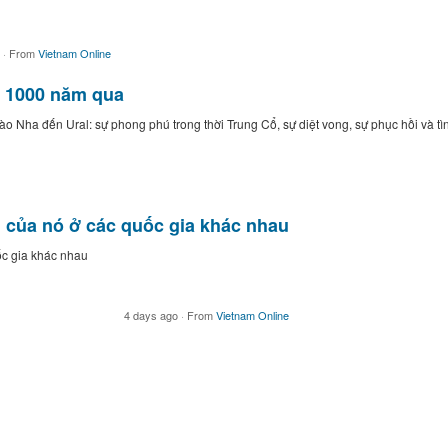
o
·
From
Vietnam Online
g 1000 năm qua
o Nha đến Ural: sự phong phú trong thời Trung Cổ, sự diệt vong, sự phục hồi và tìn
 của nó ở các quốc gia khác nhau
ốc gia khác nhau
4 days ago
·
From
Vietnam Online