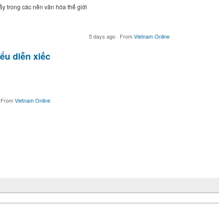
 ấy trong các nền văn hóa thế giới
5 days ago
·
From
Vietnam Online
iểu diễn xiếc
From
Vietnam Online