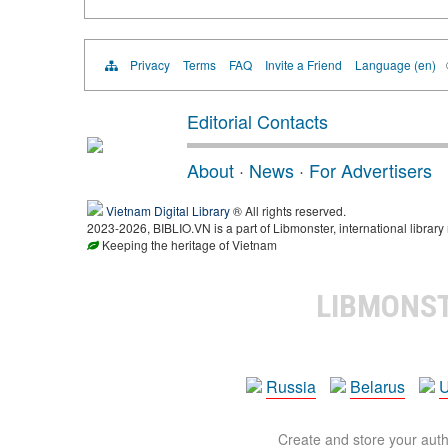
Privacy
Terms
FAQ
Invite a Friend
Language (en)
Editorial Contacts
About
·
News
·
For Advertisers
Vietnam Digital Library
® All rights reserved.
2023-2026, BIBLIO.VN is a part of Libmonster, international library
Keeping the heritage of Vietnam
LIBMONS
Russia
Belarus
U
Create and store your autho