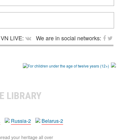
VN LIVE:
We are in social networks:
E LIBRARY
a
Russia-2
Belarus-2
pread your heritage all over