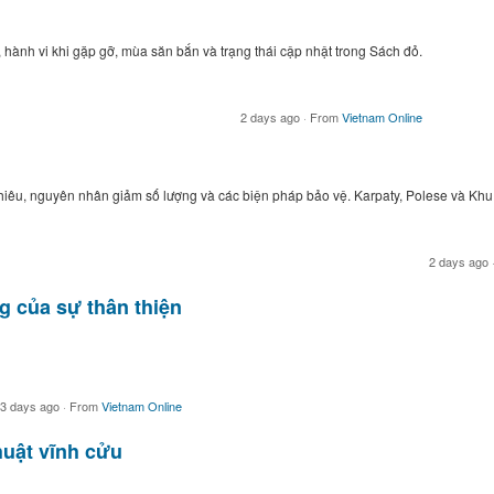
 hành vi khi gặp gỡ, mùa săn bắn và trạng thái cập nhật trong Sách đỏ.
2 days ago
·
From
Vietnam Online
nhiêu, nguyên nhân giảm số lượng và các biện pháp bảo vệ. Karpaty, Polese và Khu
2 days ago
g của sự thân thiện
3 days ago
·
From
Vietnam Online
huật vĩnh cửu