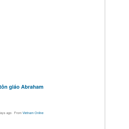
c tôn giáo Abraham
days ago
·
From
Vietnam Online