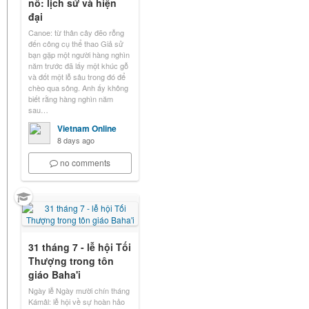
nô: lịch sử và hiện
đại
Canoe: từ thân cây đẽo rỗng
đến công cụ thể thao Giả sử
bạn gặp một người hàng nghìn
năm trước đã lấy một khúc gỗ
và đốt một lỗ sâu trong đó để
chèo qua sông. Anh ấy không
biết rằng hàng nghìn năm
sau…
Vietnam Online
8 days ago
no comments
31 tháng 7 - lễ hội Tối
Thượng trong tôn
giáo Baha'i
Ngày lễ Ngày mười chín tháng
Kámâl: lễ hội về sự hoàn hảo