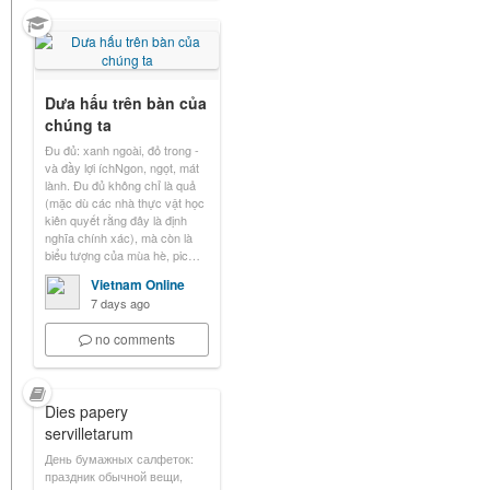
Dưa hấu trên bàn của
chúng ta
Đu đủ: xanh ngoài, đỏ trong -
và đầy lợi íchNgon, ngọt, mát
lành. Đu đủ không chỉ là quả
(mặc dù các nhà thực vật học
kiên quyết rằng đây là định
nghĩa chính xác), mà còn là
biểu tượng của mùa hè, pic…
Vietnam Online
7 days ago
no comments
Dies papery
servilletarum
День бумажных салфеток:
праздник обычной вещи,