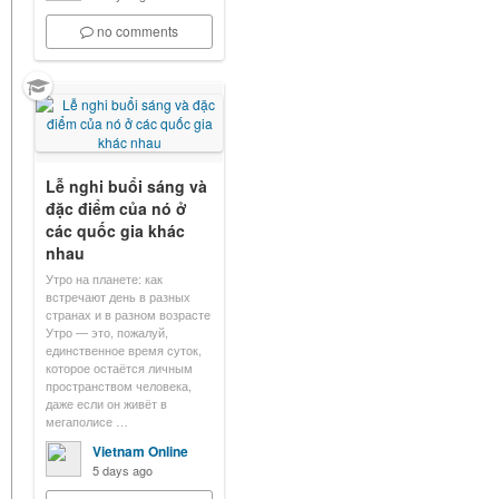
no comments
Lễ nghi buổi sáng và
đặc điểm của nó ở
các quốc gia khác
nhau
Утро на планете: как
встречают день в разных
странах и в разном возрасте
Утро — это, пожалуй,
единственное время суток,
которое остаётся личным
пространством человека,
даже если он живёт в
мегаполисе …
Vietnam Online
5 days ago