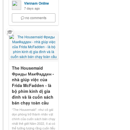
Vietnam Online
7 days ago
no comments
The Housemaid
Фриды МакФадден -
nhà giúp việc của
Frida McFadden - là
bộ phim kinh dị gia
đình và là cuốn sách
bán chạy toàn cầu
“The Housemaid”: như cô gái
dọn phòng trở thành nhân vật
chính của cuốn sách bán chạy
nhất thế giới Năm 2022, ít ai có
thể tưởng tượng rằng cuốn tiểu