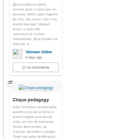
Два взгляда на арену:
почему дети и взрослые по-
разному любят цирк Задолго
до того, как гаснет свет и на
манеж выходит первый
клоун, в зале уже
чувствуется особое
напряжение. Дети ёрзают на
креслах, в…
Vietnam Online
6 days ago
no comments
Cirque pedagogy
artes circenses na educação:
quando a escola se torna a
arena Imagine uma escola
onde, em vez de exercícios
físicos aborrecidos, as
crianças aprendem a jonglar.
Onde nas aulas de literatura,