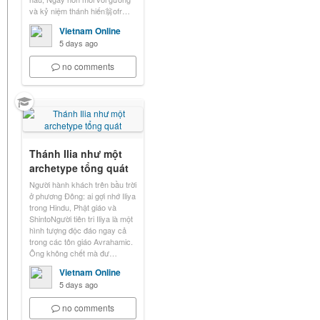
và kỷ niệm thánh hiến翁ofr…
Vietnam Online
5 days ago
no comments
Thánh Ilia như một
archetype tổng quát
Người hành khách trên bầu trời
ở phương Đông: ai gợi nhớ Iliya
trong Hindu, Phật giáo và
ShintoNgười tiên tri Iliya là một
hình tượng độc đáo ngay cả
trong các tôn giáo Avrahamic.
Ông không chết mà đư…
Vietnam Online
5 days ago
no comments