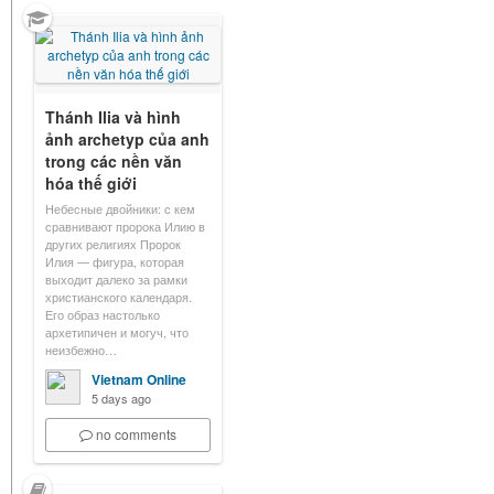
Thánh Ilia và hình
ảnh archetyp của anh
trong các nền văn
hóa thế giới
Небесные двойники: с кем
сравнивают пророка Илию в
других религиях Пророк
Илия — фигура, которая
выходит далеко за рамки
христианского календаря.
Его образ настолько
архетипичен и могуч, что
неизбежно…
Vietnam Online
5 days ago
no comments