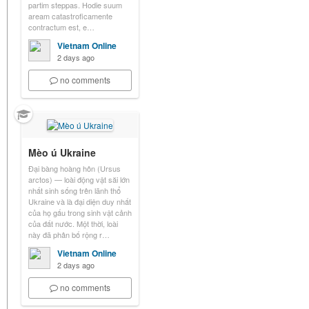
partim steppas. Hodie suum
aream catastroficamente
contractum est, e…
Vietnam Online
2 days ago
no comments
Mèo ú Ukraine
Đại bàng hoàng hôn (Ursus
arctos) — loài động vật săi lớn
nhất sinh sống trên lãnh thổ
Ukraine và là đại diện duy nhất
của họ gấu trong sinh vật cảnh
của đất nước. Một thời, loài
này đã phân bố rộng r…
Vietnam Online
2 days ago
no comments