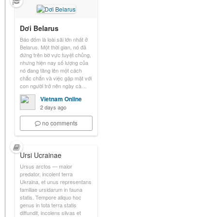
Dơi Belarus
Báo đốm là loài săi lớn nhất ở
Belarus. Một thời gian, nó đã
đứng trên bờ vực tuyệt chủng,
nhưng hiện nay số lượng của
nó đang tăng lên một cách
chắc chắn và việc gặp mặt với
con người trở nên ngày cà…
Vietnam Online
2 days ago
no comments
Ursi Ucrainae
Ursus arctos — maior
predator, incolent terra
Ukraina, et unus representans
familiae ursidarum in fauna
statis. Tempore aliquo hoc
genus in tota terra statis
diffundit, incolens silvas et