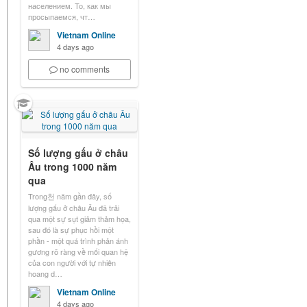
населением. То, как мы
просыпаемся, чт…
Vietnam Online
4 days ago
no comments
Số lượng gấu ở châu
Âu trong 1000 năm
qua
Trong천 năm gần đây, số
lượng gấu ở châu Âu đã trải
qua một sự sụt giảm thảm họa,
sau đó là sự phục hồi một
phần - một quá trình phản ánh
gương rõ ràng về mối quan hệ
của con người với tự nhiên
hoang d…
Vietnam Online
4 days ago