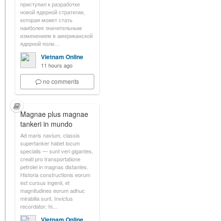
приступил к разработке
новой ядерной стратегии,
которая может стать
наиболее значительным
изменением в американской
ядерной поли…
Vietnam Online
11 hours ago
no comments
Magnae plus magnae
tankeri in mundo
Ad maris navium, classis
supertanker habet locum
specialis — sunt veri gigantes,
creati pro transportatione
petrolei in magnas distantes.
Historia constructionis eorum
est cursus ingenii, et
magnitudines eorum adhuc
mirabilia sunt. Invictus
recordator: hi…
Vietnam Online