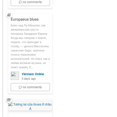
no comments
Europaeus blues
Блюз над Ла-Маншем: как
американская грусть
покорила Западную Европу
Когда мы говорим о блюзе,
первое, что приходит в
голову — дельта Миссисипи,
чикагские бары, хриплые
голоса чернокожих
исполнителей. Но блюз, как и
любая великая музыка, не
знает границ. Е…
Vietnam Online
5 days ago
no comments