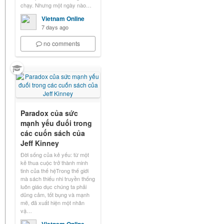
chạy. Nhưng một ngày nào…
Vietnam Online
7 days ago
no comments
Paradox của sức
mạnh yếu đuối trong
các cuốn sách của
Jeff Kinney
Đời sống của kẻ yếu: từ một
kẻ thua cuộc trở thành minh
tinh của thế hệTrong thế giới
mà sách thiếu nhi truyền thống
luôn giáo dục chúng ta phải
dũng cảm, tốt bụng và mạnh
mẽ, đã xuất hiện một nhân
vậ…