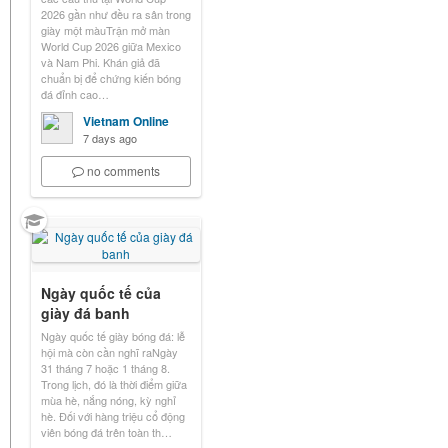
2026 gần như đều ra sân trong
giày một màuTrận mở màn
World Cup 2026 giữa Mexico
và Nam Phi. Khán giả đã
chuẩn bị để chứng kiến bóng
đá đỉnh cao…
Vietnam Online
7 days ago
no comments
Ngày quốc tế của
giày đá banh
Ngày quốc tế giày bóng đá: lễ
hội mà còn cần nghĩ raNgày
31 tháng 7 hoặc 1 tháng 8.
Trong lịch, đó là thời điểm giữa
mùa hè, nắng nóng, kỳ nghỉ
hè. Đối với hàng triệu cổ động
viên bóng đá trên toàn th…