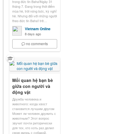
trong đức tin Baha'iNgày 31
tháng 7. Đang trong thời điểm
mùa hè, trời nóng bức, kỳ nghỉ
hè. Nhưng đối với những người
theo đức tin Baha'i trê…
Vietnam Online
8 days ago
no comments
Mối quan hệ bạn bè
giữa con người và
động vật
Дружба человека и
животного: когда хвост
становится лучшим другом
Может ли человек дружить с
животным? Этот вопрос
звучит почти риторически
для тех, кто хоть раз делил
свою жизнь с собакой,