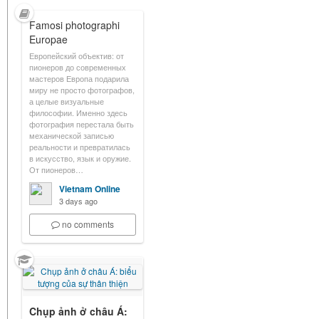
Famosi photographi
Europae
Европейский объектив: от
пионеров до современных
мастеров Европа подарила
миру не просто фотографов,
а целые визуальные
философии. Именно здесь
фотография перестала быть
механической записью
реальности и превратилась
в искусство, язык и оружие.
От пионеров…
Vietnam Online
3 days ago
no comments
Chụp ảnh ở châu Á: