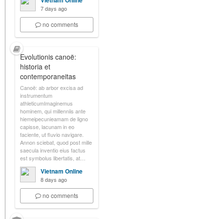
Vietnam Online
7 days ago
no comments
Evolutionis canoë:
historia et
contemporaneitas
Canoë: ab arbor excisa ad
instrumentum
athleticumImaginemus
hominem, qui millenniis ante
hiemeipecunieamam de ligno
capisse, lacunam in eo
faciente, ut fluvio navigare.
Annon sciebat, quod post mille
saecula inventio eius factus
est symbolus libertatis, at…
Vietnam Online
8 days ago
no comments