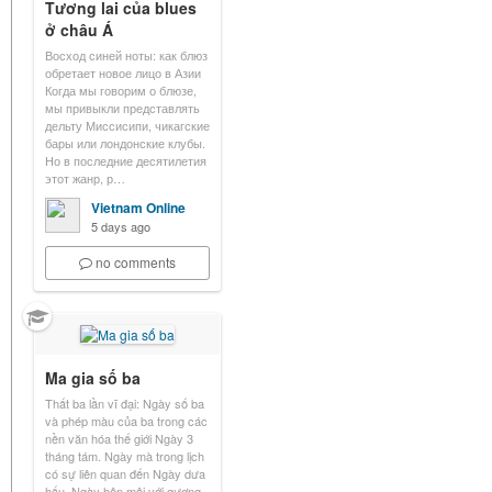
Tương lai của blues
ở châu Á
Восход синей ноты: как блюз
обретает новое лицо в Азии
Когда мы говорим о блюзе,
мы привыкли представлять
дельту Миссисипи, чикагские
бары или лондонские клубы.
Но в последние десятилетия
этот жанр, р…
Vietnam Online
5 days ago
no comments
Ma gia số ba
Thất ba lần vĩ đại: Ngày số ba
và phép màu của ba trong các
nền văn hóa thế giới Ngày 3
tháng tám. Ngày mà trong lịch
có sự liên quan đến Ngày dưa
hấu, Ngày hôn môi với gương