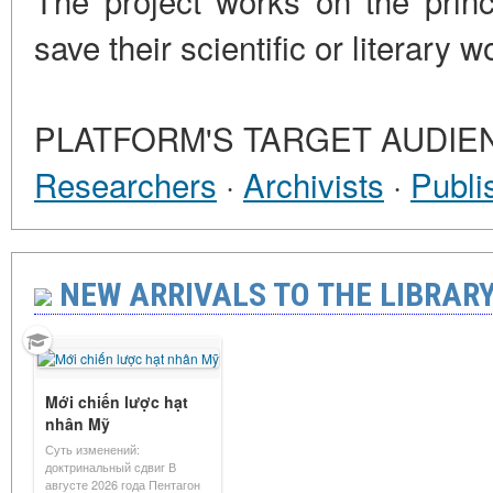
The project works on the princi
save their scientific or literar
Create a collection
Pleiad of Authors
About the Library
PLATFORM'S TARGET AUDIE
Researchers
·
Archivists
·
Publi
NEW ARRIVALS TO THE LIBRARY 
Mới chiến lược hạt
nhân Mỹ
Суть изменений:
доктринальный сдвиг В
августе 2026 года Пентагон