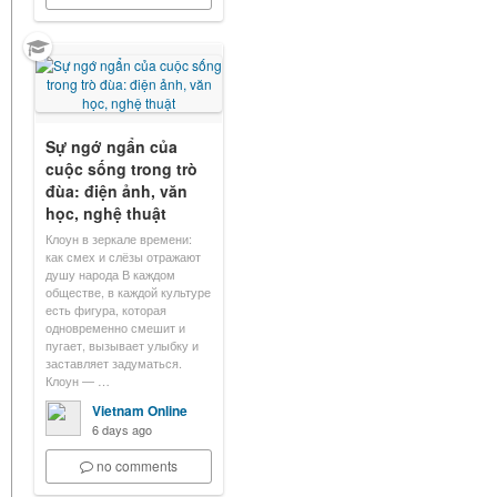
Sự ngớ ngẩn của
cuộc sống trong trò
đùa: điện ảnh, văn
học, nghệ thuật
Клоун в зеркале времени:
как смех и слёзы отражают
душу народа В каждом
обществе, в каждой культуре
есть фигура, которая
одновременно смешит и
пугает, вызывает улыбку и
заставляет задуматься.
Клоун — …
Vietnam Online
6 days ago
no comments