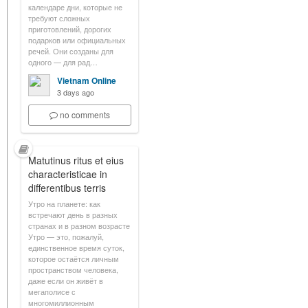
календаре дни, которые не
требуют сложных
приготовлений, дорогих
подарков или официальных
речей. Они созданы для
одного — для рад…
Vietnam Online
3 days ago
no comments
Matutinus ritus et eius
characteristicae in
differentibus terris
Утро на планете: как
встречают день в разных
странах и в разном возрасте
Утро — это, пожалуй,
единственное время суток,
которое остаётся личным
пространством человека,
даже если он живёт в
мегаполисе с
многомиллионным