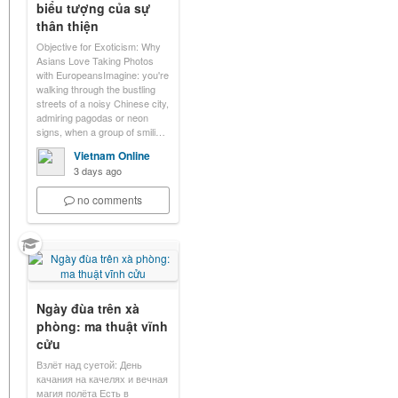
biểu tượng của sự
thân thiện
Objective for Exoticism: Why
Asians Love Taking Photos
with EuropeansImagine: you're
walking through the bustling
streets of a noisy Chinese city,
admiring pagodas or neon
signs, when a group of smili…
Vietnam Online
3 days ago
no comments
Ngày đùa trên xà
phòng: ma thuật vĩnh
cửu
Взлёт над суетой: День
качания на качелях и вечная
магия полёта Есть в