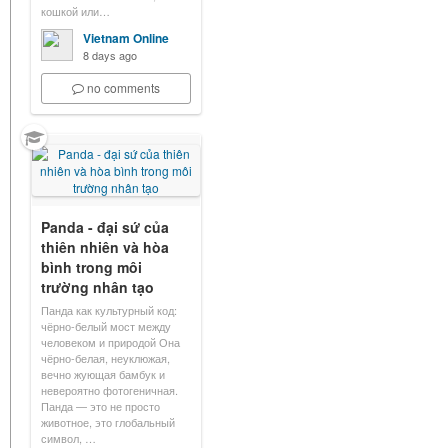
кошкой или…
Vietnam Online
8 days ago
no comments
Panda - đại sứ của
thiên nhiên và hòa
bình trong môi
trường nhân tạo
Панда как культурный код:
чёрно-белый мост между
человеком и природой Она
чёрно-белая, неуклюжая,
вечно жующая бамбук и
невероятно фотогеничная.
Панда — это не просто
животное, это глобальный
символ, …