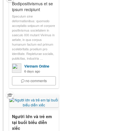
Bodipositivismus et se
ipsum recipiunt
Speculum sine
deformationibus: quomodo
acceptatio seipsum et corpore
positivismus societatem in
saeculo XXI mutant Vivimus in
aetate, in qua corpus
humanum factum est primum
scelebritatis proelium pro
identitate. Repleturae socialis,
publicitas, industria …
Vietnam Online
6 days ago
no comments
Người lớn và trẻ em
tại buổi biểu diễn
xiếc