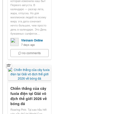
которая изменила наш быт
Первого августа. В
календаре — разгар лета,
жара, отпуска. Но для
миллионов людей по всему
миру эта дата означает
нечто большее, чем просто
день в календаре. Это День
бумажных салфеток…
Vietnam Online
7 days ago
no comments
Chiến thắng của cây
fuxia điện tại Giải vô
địch thế giới 2026 về
bóng đá
Roaring Pink: Tại sao hầu hết
các cầu thủ tại World Cup