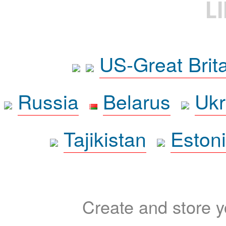
L
US-Great Brit
Russia
Belarus
Ukr
Tajikistan
Eston
Create and store yo