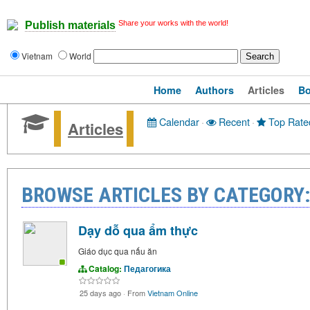
Share your works with the world!
Publish materials
Vietnam
World
Home
Authors
Articles
B
Calendar
·
Recent
·
Top Rate
Articles
BROWSE ARTICLES BY CATEGORY
Dạy dỗ qua ẩm thực
Giáo dục qua nấu ăn
Catalog:
Педагогика
25 days ago
·
From
Vietnam Online