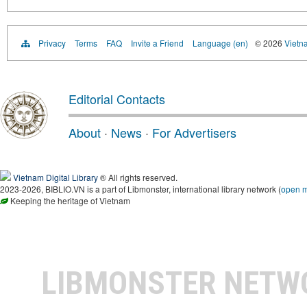
Privacy
Terms
FAQ
Invite a Friend
Language (en)
© 2026
Vietn
Editorial Contacts
About
·
News
·
For Advertisers
Vietnam Digital Library
® All rights reserved.
2023-2026, BIBLIO.VN is a part of Libmonster, international library network (
open 
Keeping the heritage of Vietnam
LIBMONSTER NET