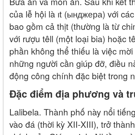
Bữa ăn và món ăn. Sau khi kết t
của lễ hội là ıt (ынджера) với cá
bao gồm cả thịt (thường là từ c
với rượu têll (một loại bia) hoặc t
phần không thể thiếu là việc mời
những người cần giúp đỡ, điều n
động công chính đặc biệt trong n
Đặc điểm địa phương và t
Lalibela. Thành phố này nổi tiến
vào đá (thời kỳ XII-XIII), trở th