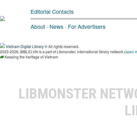
Editorial Contacts
About
·
News
·
For Advertisers
Vietnam Digital Library
® All rights reserved.
2023-2026, BIBLIO.VN is a part of Libmonster, international library network (
open 
Keeping the heritage of Vietnam
LIBMONSTER NET
L