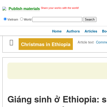
Share your works with the world!
Publish materials
Vietnam
World
Home
Authors
Articles
Bo
Article text
·
Comme
Christmas in Ethiopia
Giáng sinh ở Ethiopia: 