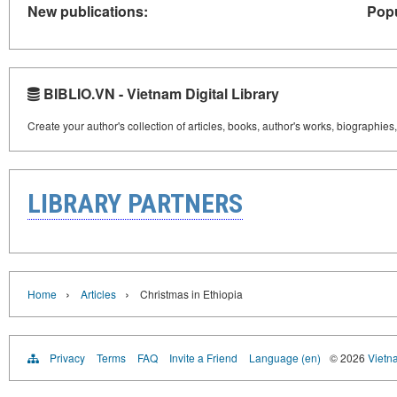
New publications:
Popu
BIBLIO.VN - Vietnam Digital Library
Create your author's collection of articles, books, author's works, biographies
LIBRARY PARTNERS
›
›
Home
Articles
Christmas in Ethiopia
Privacy
Terms
FAQ
Invite a Friend
Language (en)
© 2026
Vietn