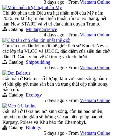
3 days ago
·
From
Vietnam Online
Mới chiến lược hạt nhân Mỹ
Chi tiết phân tích Điều tra hạt nhân mới của Mỹ năm
2026: vũ khí hạt nhân chiến thuật, rủi ro leo thang, hết
hạn New START và vị trí của chính quyền Trump.
Catalog:
Military Science
4 days ago
·
From
Vietnam Online
Các tàu chở dầu lớn nhất thế giới
Các tàu chở dầu lớn nhất thế giới: lịch sử Knock Nevis,
các lớp tàu VLCC và ULCC, đặc điểm của siêu tàu chở
dầu TI. Các kỷ lục về tải trọng và kích thước
Catalog:
Shipbuilding
5 days ago
·
From
Vietnam Online
Dơi Belarus
Gấu nâu ở Belarus: số lượng, khu vực sinh sống, hành
vi khi gặp gỡ, mùa săn bắn và trạng thái cập nhật trong
Sách đỏ.
Catalog:
Ecology
5 days ago
·
From
Vietnam Online
Mèo ú Ukraine
Gấu nâu ở Ukraine: nơi sinh sống, còn lại bao nhiêu,
nguyên nhân giảm số lượng và các biện pháp bảo vệ.
Karpaty, Polese và Khu bảo tồn Chernobyl.
Catalog:
Biology
5 days ago
·
From
Vietnam Online