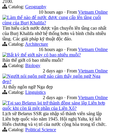
2100.
Catalog:
Geography
10 hours ago
·
From
Vietnam Online
Làm thế nào để nước được cung cấp lên tầng cuối
cùng của Burj Khalifa?
Tìm hiểu cách nước được vận chuyển lên tầng cao nhất
của Burj Khalifa nhờ hệ thống bơm và bình chứa nhiều
tầng. Các giải pháp kỹ thuật độc đáo.
Catalog:
Architecture
16 hours ago
·
From
Vietnam Online
Bất kỳ thế giới này có bao nhiêu muỗi?
Bán thế giới có bao nhiêu muỗi?
Catalog:
Biology
2 days ago
·
From
Vietnam Online
Người nói ngôn ngữ nào cảm thấy ngôn ngữ Nga
đẹp?
Ai thấy ngôn ngữ Nga đẹp
Catalog:
Linguistics
2 days ago
·
From
Vietnam Online
Tại sao Belarus lại trở thành đồng sáng lập Liên hợp
quốc khi còn là một phần của Liên Xô?
Lịch sử Belarus SSR gia nhập số thành viên sáng lập
Liên hợp quốc vào năm 1945. Hội nghị Yalta, ký kết
Hiến chương và vị trí của nước cộng hòa trong tổ chức.
Catalog:
Political Science