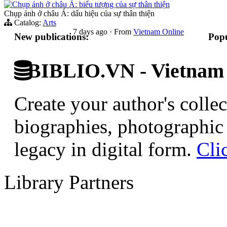
Chụp ảnh ở châu Á: biểu tượng của sự thân thiện
Chụp ảnh ở châu Á: dấu hiệu của sự thân thiện
Catalog:
Arts
7 days ago
·
From
Vietnam Online
New publications:
Popu
BIBLIO.VN - Vietnam D
Create your author's collec
biographies, photographic 
legacy in digital form.
Cli
Library Partners