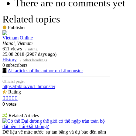
There are no comments yet
Related topics
Publisher
Vietnam Online
Hanoi, Vietnam
611 views
→
rating
25.08.2018 (2907 days ago)
History
→
other headings
0 subscribers
All articles of the author on Libmonster
Official page:
https://biblio.vn/Libmonster
Rating





0 votes
Related Articles
Có thể Đại dương thế giới có thể ngập tràn toàn bộ
đất liền Trái Đất không?
Dữ liệu về mức nước, sự tan băng và dự báo đến năm