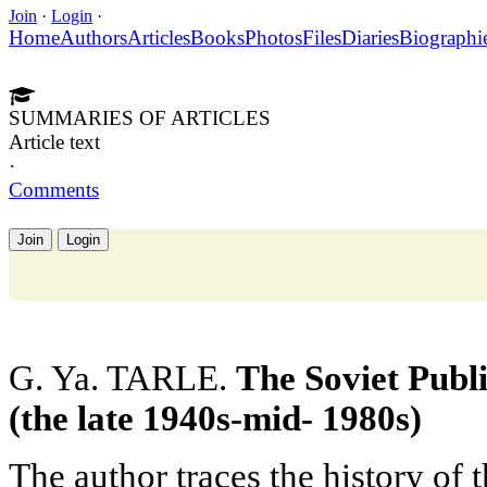
Join
·
Login
·
Home
Authors
Articles
Books
Photos
Files
Diaries
Biographi
SUMMARIES OF ARTICLES
Article text
·
Comments
Join
Login
G. Ya. TARLE.
The Soviet Pub
(the late 1940s-mid- 1980s)
The author traces the history of 