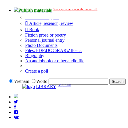
Share your works with the world!
Publish materials
Publication type?
Article, research, review
Book
Fiction prose or poetry
Personal journal entry
Photo Documents
Files: PDF\DOC\RAR\ZIP etc.
Biography
An audiobook or other audio file
Additional options:
Create a poll
Vietnam
World
Vietnam
LIBRARY