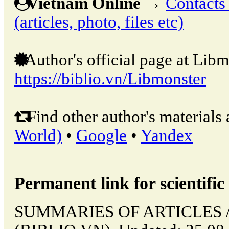
Vietnam Online
→
Contacts 
(articles, photo, files etc)
Author's official page at Libm
https://biblio.vn/Libmonster
Find other author's materials 
World)
•
Google
•
Yandex
Permanent link for scientific 
SUMMARIES OF ARTICLES // 