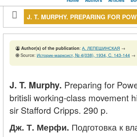
Home
Authors
Articles
Bo
J. T. MURPHY. PREPARING FOR PO
Author(s) of the publication
:
А. ЛЕПЕШИНСКАЯ
→
Source:
Историк-марксист, № 4(038), 1934, C. 143-144
→
Preparing for Power
J. T. Murphy.
britisli working-class movement h
sir Stafford Cripps. 290 p.
Подготовка к вл
Дж. Т. Мерфи.