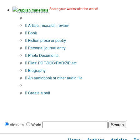
Share your works with the world!
Publish materials
Publication type?
Article, research, review
Book
Fiction prose or poetry
Personal journal entry
Photo Documents
Files: PDF\DOC\RAR\ZIP etc.
Biography
An audiobook or other audio file
Additional options:
Create a poll
Vietnam
World