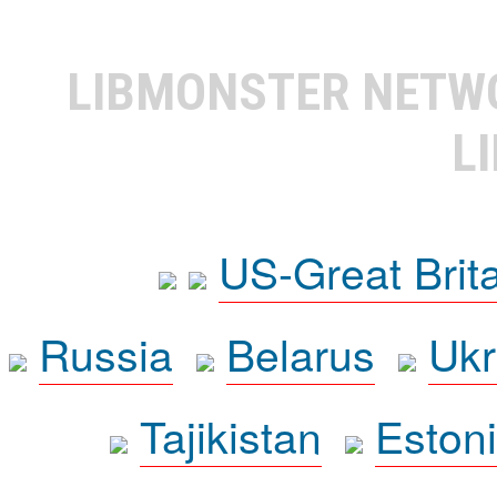
LIBMONSTER NET
L
US-Great Brit
Russia
Belarus
Ukr
Tajikistan
Eston