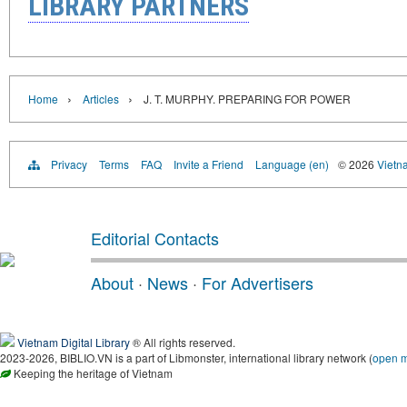
LIBRARY PARTNERS
›
›
Home
Articles
J. T. MURPHY. PREPARING FOR POWER
Privacy
Terms
FAQ
Invite a Friend
Language (en)
© 2026
Vietn
Editorial Contacts
About
·
News
·
For Advertisers
Vietnam Digital Library
® All rights reserved.
2023-2026, BIBLIO.VN is a part of Libmonster, international library network (
open 
Keeping the heritage of Vietnam