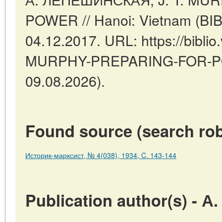
POWER // Hanoi: Vietnam (BIB
04.12.2017. URL: https://biblio.
MURPHY-PREPARING-FOR-POW
09.08.2026).
Found source (search rob
Историк-марксист, № 4(038), 1934, C. 143-144
Publication author(s) -