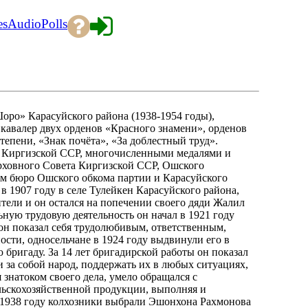
es
Audio
Polls
оро» Карасуйского района (1938-1954 годы),
 кавалер двух орденов «Красного знамени», орденов
тепени, «Знак почёта», «За доблестный труд».
 Киргизской ССР, многочисленными медалями и
рховного Совета Киргизской ССР, Ошского
ном бюро Ошского обкома партии и Карасуйского
 1907 году в селе Тулейкен Карасуйского района,
ители и он остался на попечении своего дяди Жалил
льную трудовую деятельность он начал в 1921 году
 показал себя трудолюбивым, ответственным,
сти, односельчане в 1924 году выдвинули его в
 бригаду. За 14 лет бригадирской работы он показал
 за собой народ, поддержать их в любых ситуациях,
знатоком своего дела, умело обращался с
льскохозяйственной продукции, выполняя и
в 1938 году колхозники выбрали Эшонхона Рахмонова