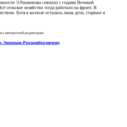
ельности Э.Рахмонова совпало с годами Великой
сё сельское хозяйство тогда работало на фронт. В
твом. Хотя в колхозе остались лишь дети, старики и
ась интересной редакторам.
онов-Эшонхон-Рахмонбердиевич