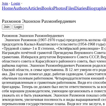
Join
·
Login
·
Home
Authors
Articles
Books
Photos
Files
Diaries
Biographi
Рахмонов Эшонхон Рахмонбердиевич
Join
Login
Рахмонов Эшонхон Рахмонбердиевич
Эшонхон Рахмонов (1907-1970 годы) председатель колхоза «Ш
председатель Кызыл-Кыштакского сельсовета (1954-1968 годы)
«Трудовой славы» I и II степени, «Октябрьской революции» II с
Награждён почётной грамотой Президиума Верховного Совета
грамотами. Избирался депутатом Верховного Совета СССР, Ве
областного совета и Карасуйского районного совета, был чле
райкома партии. Эшонхон Рахмонбердиевич Рахмонов родился в
Ошской области, в семье крестьянина. В 12 лет умерли его род
ака. Два года он помогал дяде, работая садоводом. Самостояте
обычным полевым работником. Четырнадцатилетним юношей он
целенаправленным и грамотным работником. Видя его способно
бригадиры. Теперь он должен был нести ответственность за всю
себя хорошим руководителем, умеющим организовать и повести
уважать их и быть уважаемым. Эшонхон Рахмонов показал себя 
земледелием, увеличивая посевность и виды выращиваемой се
перевыполняя государственные планы. Видя все эти заслуги, 