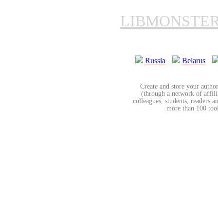
LIBMONSTE
Russia
Belarus
Create and store your author
(through a network of affilia
colleagues, students, readers a
more than 100 tools