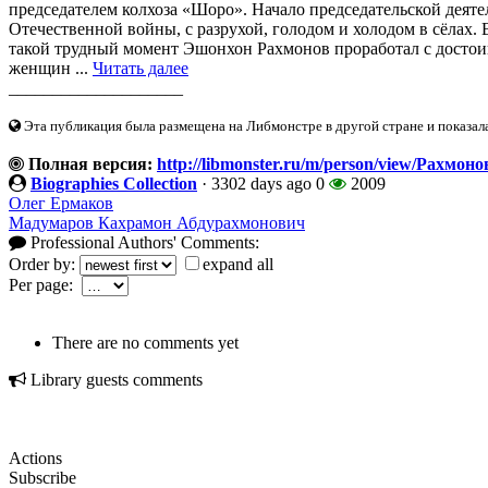
председателем колхоза «Шоро». Начало председательской деят
Отечественной войны, с разрухой, голодом и холодом в сёлах. В
такой трудный момент Эшонхон Рахмонов проработал с достоинс
женщин ...
Читать далее
____________________
Эта публикация была размещена на Либмонстре в другой стране и показал
Полная версия:
http://libmonster.ru/m/person/view/Рахм
Biographies Collection
·
3302 days ago
0
2009
Олег Ермаков
Мадумаров Кахрамон Абдурахмонович
Professional Authors' Comments:
Order by:
expand all
Per page:
There are no comments yet
Library guests comments
Actions
Subscribe