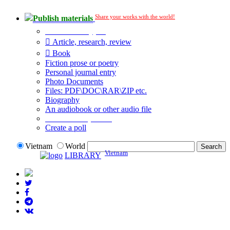
Share your works with the world!
Publish materials
Publication type?
Article, research, review
Book
Fiction prose or poetry
Personal journal entry
Photo Documents
Files: PDF\DOC\RAR\ZIP etc.
Biography
An audiobook or other audio file
Additional options:
Create a poll
Vietnam
World
Vietnam
LIBRARY