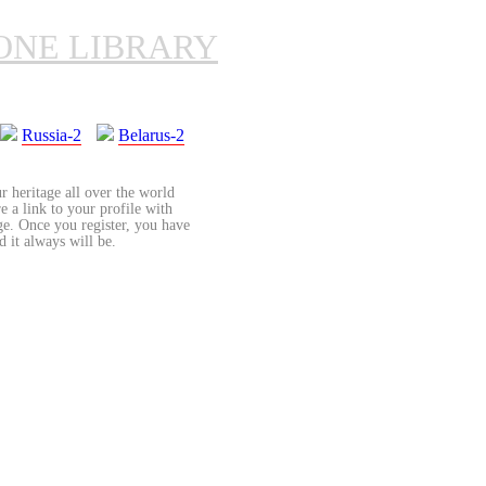
ONE LIBRARY
Russia-2
Belarus-2
r heritage all over the world
re a link to your profile with
age. Once you register, you have
d it always will be.