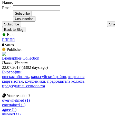
Name:
Email:
Subscribe
Sha
Back to Blog
Rate





0 votes
Publisher
Biographies Collection
Hanoi, Vietnam
22.07.2017 (3302 days ago)
Биографии
ошская область
,
кара-суйский район
,
киргизия
,
кыргызстан
,
колхозники
,
председатель колхоза
,
председатель сельсовета
Your reaction?
overwhelmed (1)
entertained (1)
agree (1)
inspired (1)