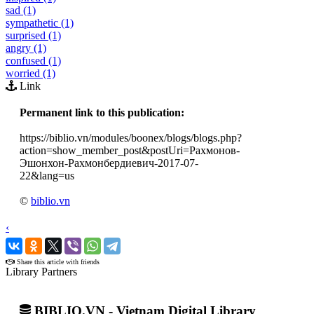
sad (1)
sympathetic (1)
surprised (1)
angry (1)
confused (1)
worried (1)
Link
Permanent link to this publication:
https://biblio.vn/modules/boonex/blogs/blogs.php?
action=show_member_post&postUri=Рахмонов-
Эшонхон-Рахмонбердиевич-2017-07-
22&lang=us
©
biblio.vn
‹
›
Share this article with friends
Library Partners
BIBLIO.VN - Vietnam Digital Library