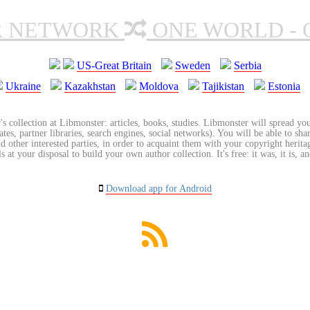
R NETWORK
ONE WORLD - 
US-Great Britain
Sweden
Serbia
Ukraine
Kazakhstan
Moldova
Tajikistan
Estonia
's collection at Libmonster: articles, books, studies. Libmonster will spread you
tes, partner libraries, search engines, social networks). You will be able to sha
nd other interested parties, in order to acquaint them with your copyright herit
 at your disposal to build your own author collection. It's free: it was, it is, an
Download app for Android