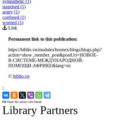
sympathetic (1)
surprised (1)
angry (1)
confused (1)
worried (1)
Link
Permanent link to this publication:
https://biblio.vn/modules/boonex/blogs/blogs.php?
action=show_member_post&postUri=НОВОЕ-
В-СИСТЕМЕ-МЕЖДУНАРОДНОЙ-
ПОМОЩИ-АФРИКЕ&lang=en
©
biblio.vn
‹
›
Share this article with friends
Library Partners