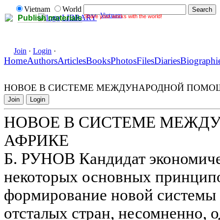
Vietnam
World
Vietnam
Share your works with the world!
LIBRARY
Publish materials
Join
·
Login
·
Home
Authors
Articles
Books
Photos
Files
Diaries
Biographi
НОВОЕ В СИСТЕМЕ МЕЖДУНАРОДНОЙ ПОМО
Join
Login
НОВОЕ В СИСТЕМЕ МЕЖД
АФРИКЕ
Б. РУНОВ Кандидат экономиче
некоторых основных принцип
формирование новой системы 
отсталых стран, несомненно, 