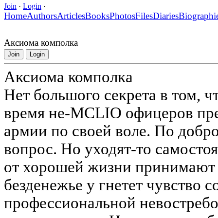
Join
·
Login
·
Home
Authors
Articles
Books
Photos
Files
Diaries
Biographi
Аксиома комполка
Join
Login
Аксиома комполка
Нет большого секрета в том, 
время не-MCLIO офицеров пре
армии по своей воле. По добро
вопрос. Но уходят-то самостоя
от хорошей жизни принимают 
безденежье у гнетет чувство с
профессиональной невостребо