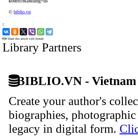
комполка&lang=us
©
biblio.vn
‹
›
Share this article with friends
Library Partners
BIBLIO.VN - Vietnam D
Create your author's collec
biographies, photographic 
legacy in digital form.
Cli