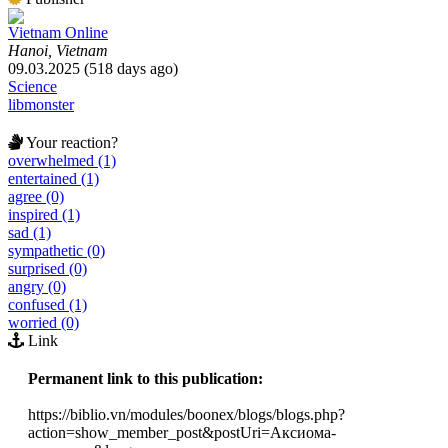
Vietnam Online
Hanoi, Vietnam
09.03.2025 (518 days ago)
Science
libmonster
Your reaction?
overwhelmed (1)
entertained (1)
agree (0)
inspired (1)
sad (1)
sympathetic (0)
surprised (0)
angry (0)
confused (1)
worried (0)
Link
Permanent link to this publication:
https://biblio.vn/modules/boonex/blogs/blogs.php?
action=show_member_post&postUri=Аксиома-