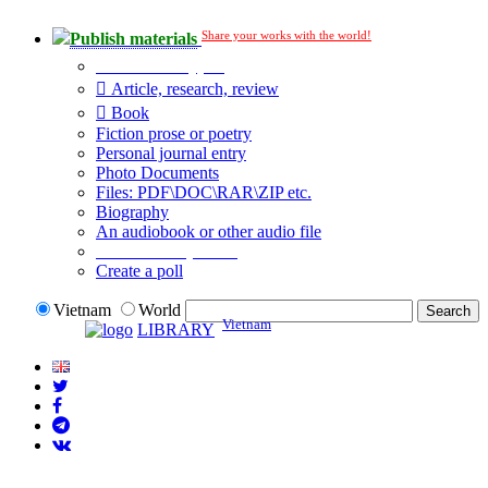
Share your works with the world!
Publish materials
Publication type?
Article, research, review
Book
Fiction prose or poetry
Personal journal entry
Photo Documents
Files: PDF\DOC\RAR\ZIP etc.
Biography
An audiobook or other audio file
Additional options:
Create a poll
Vietnam
World
Vietnam
LIBRARY