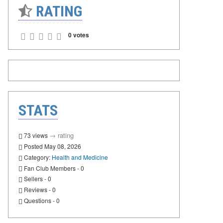
RATING
0 votes
STATS
→
rating
73 views
Posted May 08, 2026
Category:
Health and Medicine
Fan Club Members - 0
Sellers - 0
Reviews - 0
Questions - 0