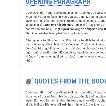
OPENING PARAGRAPH
Cuốn sách dẫn người đọc đi qua một hành trình đầy đủ và có c
khoa học về giải phẫu, sinh lý học và các bệnh lý thường gặp của t
tuyến tiền liệt, đến hành trình chẩn đoán, lựa chọn điều trị, ph
trị đặc biệt của
Đàn ông nói với nhau
nằm ở chỗ: đây không phải
hơn và khó hơn nhiều:
một người đàn ông sẽ sống tiếp như thế
điều khó nói nhất buộc phải được gọi thành tên
.
Bằng giọng văn điềm tĩnh, giàu tính nhân văn, dễ hiểu mà vẫn
nam giới trong bối cảnh văn hóa Việt Nam. Ở đó, y học không 
đời sống thật: người đàn ông thành đạt và chiếc bóng của xấu
ngủ, người cha giấu bệnh để con đỡ lo, người đàn ông cô độc 
không chỉ dành cho người bệnh, mà còn dành cho vợ, cho con, 
nhất.
QUOTES FROM THE BOO
Cuốn sách dẫn người đọc đi qua một hành trình đầy đủ và có c
khoa học về giải phẫu, sinh lý học và các bệnh lý thường gặp của t
tuyến tiền liệt, đến hành trình chẩn đoán, lựa chọn điều trị, ph
trị đặc biệt của
Đàn ông nói với nhau
nằm ở chỗ: đây không phải