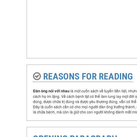
REASONS FOR READING
Đàn ông nói với nhau
là một cuốn sách về tuyến tiền liệt, nh
cách họ im lặng. Về cách bệnh tật có thể làm lung lay một đờ
đúng, được chữa trị đúng và được yêu thương đúng, vẫn có thể 
Đây là cuốn sách cần có cho mọi người đàn ông trưởng thành, ch
là chữa bệnh, mà còn là giữ cho con người không đánh mất mì