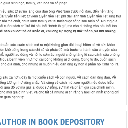
ao giữa sinh học, tâm lý, văn hóa và số phận.
hiều sâu: từ sự im lặng của đàn ông Việt Nam trước nỗi đau, đến nền tảng
uyến tiền liệt; từ viêm tuyến tiền liệt, phì đại lành tính tuyến tiền liệt, ung thư
ục hồi thể chất, chữa lành tâm lý và tái thiết cuộc sống sau biến cố. Nhưng giá
 cuốn sách chỉ trả lời câu hỏi “bệnh là gì”, mà còn đi thẳng vào câu hỏi lớn
 nào khi cơ thể đã khác đi, khi lòng tự trọng bị thử thách, và khi những
 chuẩn xác, cuốn sách mở ra một không gian đối thoại hiếm có về sức khỏe
còn khô cứng trong các chỉ số và phác đồ, mà bước ra thành câu chuyện của
 hổ, người lao động và nỗi lo cơm áo, người chồng lặng lẽ sau cánh cửa phòng
đi qua bệnh viện như một cái bóng không ai đi cùng. Cũng từ đó, cuốn sách
cho gia đình, cho những ai muốn hiểu đàn ông kỹ hơn ở phần họ ít khi nói ra
ưng sâu xa hơn, đây là một cuốn sách về con người. Về cách đàn ông đau. Về
i sống tưởng như vững chắc. Và cũng về cách một con người, nếu được hiểu
đi qua đổ vỡ mà giữ lại được sự sống, sự thật và phẩm giá của chính mình.
o mọi gia đình Việt, và cho tất cả những ai tin rằng y học lớn nhất không chỉ
nh giữa bệnh tật.
AUTHOR IN BOOK DEPOSITORY