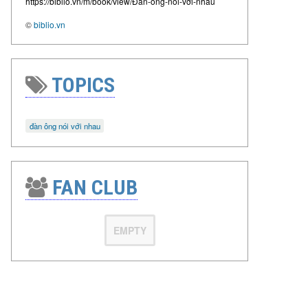
https://biblio.vn/m/book/view/Đàn-ông-nói-với-nhau
©
biblio.vn
TOPICS
đàn ông nói với nhau
FAN CLUB
EMPTY