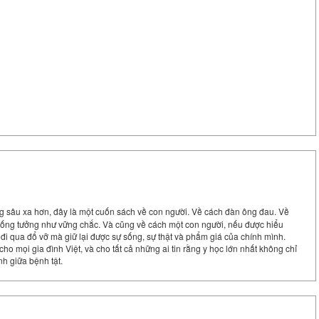
ưng sâu xa hơn, đây là một cuốn sách về con người. Về cách đàn ông đau. Về
i sống tưởng như vững chắc. Và cũng về cách một con người, nếu được hiểu
đi qua đổ vỡ mà giữ lại được sự sống, sự thật và phẩm giá của chính mình.
o mọi gia đình Việt, và cho tất cả những ai tin rằng y học lớn nhất không chỉ
nh giữa bệnh tật.