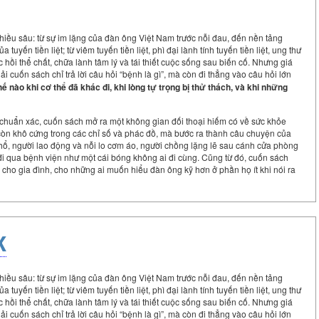
hiều sâu: từ sự im lặng của đàn ông Việt Nam trước nỗi đau, đến nền tảng
uyến tiền liệt; từ viêm tuyến tiền liệt, phì đại lành tính tuyến tiền liệt, ung thư
ục hồi thể chất, chữa lành tâm lý và tái thiết cuộc sống sau biến cố. Nhưng giá
 cuốn sách chỉ trả lời câu hỏi “bệnh là gì”, mà còn đi thẳng vào câu hỏi lớn
 nào khi cơ thể đã khác đi, khi lòng tự trọng bị thử thách, và khi những
 chuẩn xác, cuốn sách mở ra một không gian đối thoại hiếm có về sức khỏe
còn khô cứng trong các chỉ số và phác đồ, mà bước ra thành câu chuyện của
 hổ, người lao động và nỗi lo cơm áo, người chồng lặng lẽ sau cánh cửa phòng
đi qua bệnh viện như một cái bóng không ai đi cùng. Cũng từ đó, cuốn sách
cho gia đình, cho những ai muốn hiểu đàn ông kỹ hơn ở phần họ ít khi nói ra
K
hiều sâu: từ sự im lặng của đàn ông Việt Nam trước nỗi đau, đến nền tảng
uyến tiền liệt; từ viêm tuyến tiền liệt, phì đại lành tính tuyến tiền liệt, ung thư
ục hồi thể chất, chữa lành tâm lý và tái thiết cuộc sống sau biến cố. Nhưng giá
 cuốn sách chỉ trả lời câu hỏi “bệnh là gì”, mà còn đi thẳng vào câu hỏi lớn