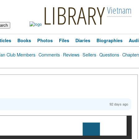
LIBRARY
Vietnam
ticles
Books
Photos
Files
Diaries
Biographies
Audi
Fan Club Members
·
Comments
·
Reviews
·
Sellers
·
Questions
·
Chapter
92 days ago