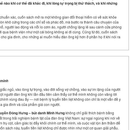
 nào khi cơ thể đã khác đi, khi lòng tự trọng bị thử thách, và khi những
 chuẩn xác, cuốn sách mở ra một không gian đối thoại hiếm có về sức khỏe
còn khô cứng trong các chỉ số và phác đồ, mà bước ra thành câu chuyện của
 hổ, người lao động và nỗi lo cơm áo, người chồng lặng lẽ sau cánh cửa phòng
đi qua bệnh viện như một cái bóng không ai đi cùng. Cũng từ đó, cuốn sách
cho gia đình, cho những ai muốn hiểu đàn ông kỹ hơn ở phần họ ít khi nói ra
h mình
iấc ngủ, vào lòng tự trọng, vào đời sống vợ chồng, vào sự im lặng của người
ột người đàn ông khi lần đầu tiên cảm thấy cơ thể mình không còn vâng lời
chính vùng đau ấy — nơi bệnh lý tuyến tiền liệt không còn chỉ là một vấn đề y
ủa gia đình và của phẩm giá con người.
guyễn Đông Hưng – bút danh Minh Hưng
không chỉ giải thích bệnh bằng
trong trải nghiệm bệnh tật của đàn ông Việt Nam: sự ngại ngùng khi nói về
àm trụ cột, cảm giác bị đẩy khỏi chính cơ thể mình, và cuộc vật lộn âm thầm để
ốn sách này, tuyến tiền liệt không chỉ được nhìn như một cơ quan giải phẫu.