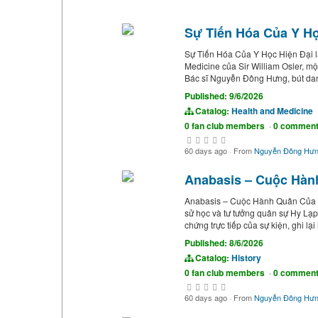
Sự Tiến Hóa Của Y Họ
Sự Tiến Hóa Của Y Học Hiện Đại là
Medicine của Sir William Osler, một
Bác sĩ Nguyễn Đông Hưng, bút dan
Published: 9/6/2026
Catalog:
Health and Medicine
0 fan club members
·
0 commen
60 days ago
·
From
Nguyễn Đông Hư
Anabasis – Cuộc Hàn
Anabasis – Cuộc Hành Quân Của M
sử học và tư tưởng quân sự Hy Lạp
chứng trực tiếp của sự kiện, ghi l
Published: 8/6/2026
Catalog:
History
0 fan club members
·
0 commen
60 days ago
·
From
Nguyễn Đông Hư