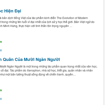
c Hiện Đại
 bản dịch tiếng Việt của tác phẩm kinh điển The Evolution of Modern
 trong những tên tuổi vĩ đại nhất của lịch sử y học thế giới. Bản Việt ngữ do
h Minh Hưng, thực hiện với tinh thần tôn trọng nguyên …
ts
ng
h Quân Của Mười Ngàn Người
ười Ngàn Người là một trong những tác phẩm quan trọng nhất của văn học,
 cổ đại. Tác phẩm do Xenophon, nhà sử học, triết gia, quân nhân và nhân
ại như một bản tường thuật sống động về chiến tranh, quyền…
ts
ng