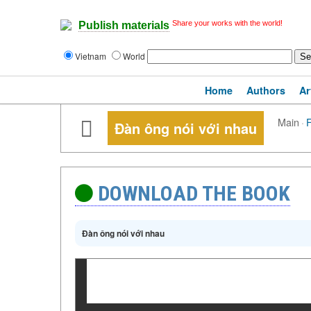
Share your works with the world!
Publish materials
Vietnam
World
Home
Authors
Ar
Main
·
Đàn ông nói với nhau
DOWNLOAD THE BOOK
Đàn ông nói với nhau