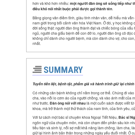
hơn và khó hơn nhiều:
một người đàn ông sẽ sống tiếp như thế
điều khó nói nhất buộc phải được gọi thành tên
.
Bằng giọng văn điềm tĩnh, giàu tính nhân văn, dễ hiểu mà vẫn
nam giới trong bối cảnh văn hóa Việt Nam. Ở đó, y học không 
đời sống thật: người đàn ông thành đạt và chiếc bóng của xấu
ngủ, người cha giấu bệnh để con đỡ lo, người đàn ông cô độc 
không chỉ dành cho người bệnh, mà còn dành cho vợ, cho con, 
nhất.
SUMMARY
Tuyến tiền liệt, bệnh tật, phẩm giá và hành trình giữ lại chín
Có những căn bệnh không chỉ nằm trong cơ thể. Chúng đi vào g
cha, vào nỗi lo cơm áo của người chồng, và vào ánh mắt của m
như trước.
Đàn ông nói với nhau
là một cuốn sách được viết từ 
khoa, mà trở thành một thử thách của nam tính, của tình yêu, c
Với tư cách một bác sĩ chuyên khoa Ngoại Tiết Niệu,
Bác sĩ N
ngôn ngữ của chuyên môn, mà còn chạm đến phần sâu kín nhất 
tiểu tiện và sinh lý, nỗi sợ mất khả năng làm chồng, làm cha, l
giữ lại hình ảnh bản thân trong những ngày yếu đuối nhất. Ở cu