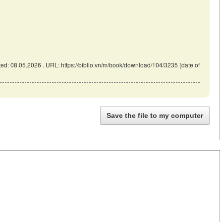
ed: 08.05.2026 . URL: https://biblio.vn/m/book/download/104/3235 (date of