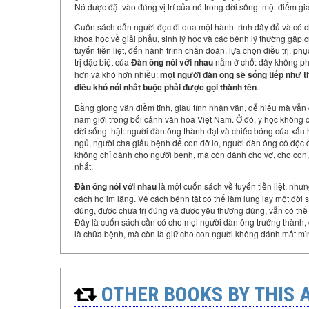
Nó được đặt vào đúng vị trí của nó trong đời sống: một điểm gi
Cuốn sách dẫn người đọc đi qua một hành trình đầy đủ và có c
khoa học về giải phẫu, sinh lý học và các bệnh lý thường gặp của t
tuyến tiền liệt, đến hành trình chẩn đoán, lựa chọn điều trị, ph
trị đặc biệt của
Đàn ông nói với nhau
nằm ở chỗ: đây không phải
hơn và khó hơn nhiều:
một người đàn ông sẽ sống tiếp như thế
điều khó nói nhất buộc phải được gọi thành tên
.
Bằng giọng văn điềm tĩnh, giàu tính nhân văn, dễ hiểu mà vẫn
nam giới trong bối cảnh văn hóa Việt Nam. Ở đó, y học không 
đời sống thật: người đàn ông thành đạt và chiếc bóng của xấu
ngủ, người cha giấu bệnh để con đỡ lo, người đàn ông cô độc 
không chỉ dành cho người bệnh, mà còn dành cho vợ, cho con, 
nhất.
Đàn ông nói với nhau
là một cuốn sách về tuyến tiền liệt, nh
cách họ im lặng. Về cách bệnh tật có thể làm lung lay một đờ
đúng, được chữa trị đúng và được yêu thương đúng, vẫn có thể 
Đây là cuốn sách cần có cho mọi người đàn ông trưởng thành, ch
là chữa bệnh, mà còn là giữ cho con người không đánh mất mì
OTHER BOOKS BY THIS 