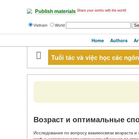
Share your works with the world!
Publish materials
Vietnam
World
Home
Authors
Ar
Tuổi tác và việc học các ngô
Возраст и оптимальные сп
Исследования по вопросу взаимосвязи возраста и
миф о невозможности успешного обучения во взро