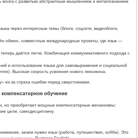
ть мозга с развитым абстрактным мышлением и метапознанием
зыка через интересные темы (блоги, соцсети, видеоблоги,
йн-обмен, совместные международные проекты, где язык —
 теперь даётся легче. Комбинация коммуникативного подхода с
ний и использование языка для самовыражения и социальной
ппе). Высокая скорость усвоения нового лексикона.
» из-за страха ошибки перед сверстниками.
ое компенсаторное обучение
ти, но приобретает мощные компенсаторные механизмы:
кие цели, самодисциплину.
имание, зачем нужен язык (работа, путешествия, хобби). Это