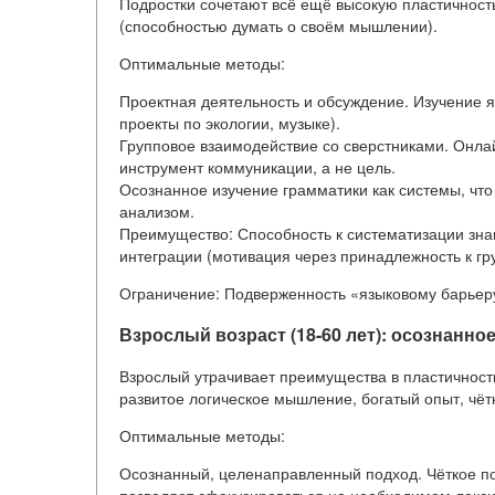
Подростки сочетают всё ещё высокую пластичнос
(способностью думать о своём мышлении).
Оптимальные методы:
Проектная деятельность и обсуждение. Изучение я
проекты по экологии, музыке).
Групповое взаимодействие со сверстниками. Онла
инструмент коммуникации, а не цель.
Осознанное изучение грамматики как системы, что
анализом.
Преимущество: Способность к систематизации зна
интеграции (мотивация через принадлежность к гру
Ограничение: Подверженность «языковому барьеру
Взрослый возраст (18-60 лет): осознанн
Взрослый утрачивает преимущества в пластичнос
развитое логическое мышление, богатый опыт, чёт
Оптимальные методы:
Осознанный, целенаправленный подход. Чёткое пон