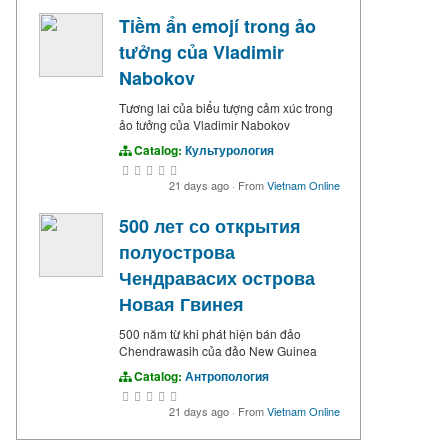
Tiềm ẩn emojí trong ảo
tưởng của Vladimir
Nabokov
Tương lai của biểu tượng cảm xúc trong
ảo tưởng của Vladimir Nabokov
Catalog:
Культурология
21 days ago
·
From
Vietnam Online
500 лет со открытия
полуострова
Чендравасих острова
Новая Гвинея
500 năm từ khi phát hiện bán đảo
Chendrawasih của đảo New Guinea
Catalog:
Антропология
21 days ago
·
From
Vietnam Online