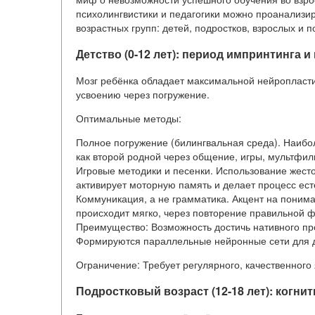
психолингвистики и педагогики можно проанализи
возрастных групп: детей, подростков, взрослых и 
Детство (0-12 лет): период импринтинга 
Мозг ребёнка обладает максимальной нейропласт
усвоению через погружение.
Оптимальные методы:
Полное погружение (билингвальная среда). Наибол
как второй родной через общение, игры, мультфи
Игровые методики и песенки. Использование жестов
активирует моторную память и делает процесс ес
Коммуникация, а не грамматика. Акцент на поним
происходит мягко, через повторение правильной 
Преимущество: Возможность достичь нативного про
Формируются параллельные нейронные сети для д
Ограничение: Требует регулярного, качественного я
Подростковый возраст (12-18 лет): когн