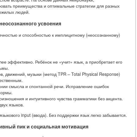
ровать преимущества и оптимальные стратегии для разных
пожилых людей.
и неосознанного усвоения
ичностью и способностью к имплицитному (неосознанному)
ее эффективно. Ребёнок не «учит» язык, а приобретает его
льмы.
, движений, музыки (метод TPR – Total Physical Response)
тественным.
ании смысла и спонтанной речи. Исправление ошибок
формы.
изношения и интуитивного чувства грамматики без акцента.
вух языков.
зыкового input (ввода). Без поддержки язык легко забывается.
итивный пик и социальная мотивация