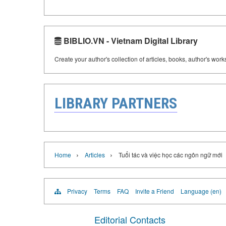
BIBLIO.VN - Vietnam Digital Library
Create your author's collection of articles, books, author's wor
LIBRARY PARTNERS
›
›
Home
Articles
Tuổi tác và việc học các ngôn ngữ mới
Privacy
Terms
FAQ
Invite a Friend
Language (en)
Editorial Contacts