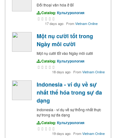
Đối thoại văn hóa ở Bỉ
Catalog:
Культурология
17 days ago
·
From
Vietnam Online
Một nụ cười tốt trong
Ngày môi cười
Một nụ cười tốt vào Ngày môi cười
Catalog:
Культурология
18 days ago
·
From
Vietnam Online
Indonesia - ví dụ về sự
nhất thể hóa trong sự đa
dạng
Indonesia - ví dụ về sự thống nhất thực
sự trong sự đa dạng
Catalog:
Культурология
19 days ago
·
From
Vietnam Online