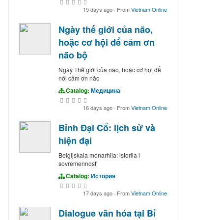
15 days ago
·
From
Vietnam Online
Ngày thế giới của não,
hoặc cơ hội để cảm ơn
não bộ
Ngày Thế giới của não, hoặc cơ hội để
nói cảm ơn não
Catalog:
Медицина
16 days ago
·
From
Vietnam Online
Bỉnh Đại Cổ: lịch sử và
hiện đại
Belgijskaia monarhiia: istoriia i
sovremennostʹ
Catalog:
История
17 days ago
·
From
Vietnam Online
Dialogue văn hóa tại Bỉ