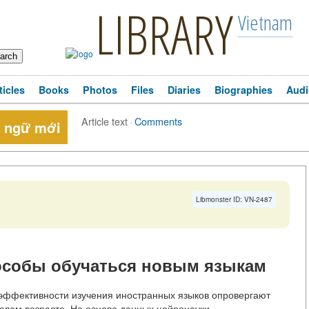
LIBRARY
Vietnam
ticles
Books
Photos
Files
Diaries
Biographies
Audi
Article text
·
Comments
n ngữ mới
Libmonster ID: VN-2487
особы обучаться новым языкам
 эффективности изучения иностранных языков опровергают
слом возрасте. На основе данных нейронауки,