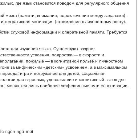
жилых, где язык становится поводом для регулярного общения
й мозга (памяти, внимания, переключения между задачами).
интегративная мотивация (стремление к личностному росту).
ботки слуховой информации и оперативной памяти. Требуется
аста для изучения языка. Существуют возраст-
стественности усвоения, подростки — в скорости и
еполагании, пожилые — в когнитивной пользе и личностном
погоне за мифическим «детским» усвоением, а в максимальном
 периода: игра и погружение для детей, социальная
нологии для взрослых, удовольствие и когнитивный вызов для
нь, меняются лишь наиболее эффективные пути её активации.
-các-ngôn-ngữ-mới