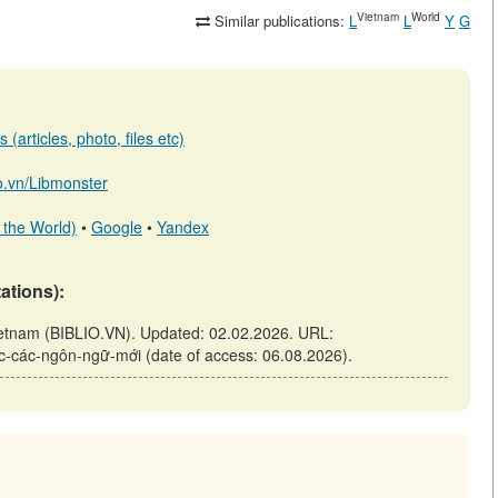
Vietnam
World
Similar publications:
L
L
Y
G
(articles, photo, files etc)
io.vn/Libmonster
 the World)
•
Google
•
Yandex
tations):
Vietnam (BIBLIO.VN). Updated: 02.02.2026. URL:
-học-các-ngôn-ngữ-mới (date of access: 06.08.2026).