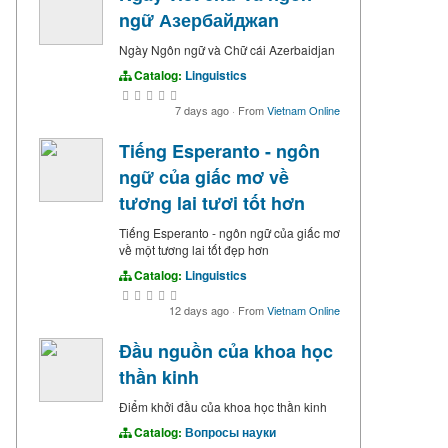
ngữ Азербайджan
Ngày Ngôn ngữ và Chữ cái Azerbaidjan
Catalog:
Linguistics
7 days ago
·
From
Vietnam Online
Tiếng Esperanto - ngôn
ngữ của giấc mơ về
tương lai tươi tốt hơn
Tiếng Esperanto - ngôn ngữ của giấc mơ
về một tương lai tốt đẹp hơn
Catalog:
Linguistics
12 days ago
·
From
Vietnam Online
Đầu nguồn của khoa học
thần kinh
Điểm khởi đầu của khoa học thần kinh
Catalog:
Вопросы науки