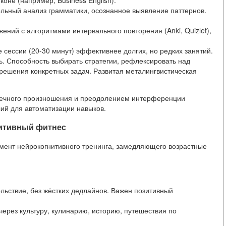
оне (например, Business English).
ельный анализ грамматики, осознанное выявление паттернов.
ений с алгоритмами интервального повторения (Anki, Quizlet),
сессии (20-30 минут) эффективнее долгих, но редких занятий.
. Способность выбирать стратегии, рефлексировать над
 решения конкретных задач. Развитая металингвистическая
речного произношения и преодолением интерференции
лий для автоматизации навыков.
гнитивный фитнес
мент нейрокогнитивного тренинга, замедляющего возрастные
ольствие, без жёстких дедлайнов. Важен позитивный
через культуру, кулинарию, историю, путешествия по