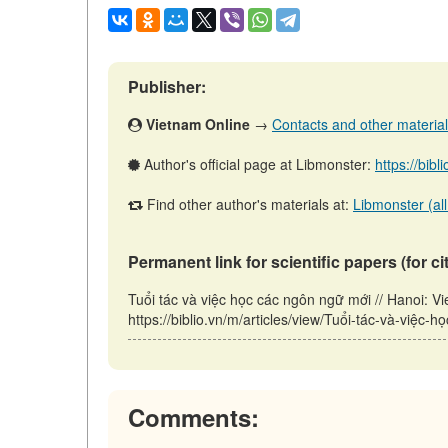
Publisher:
Vietnam Online
→
Contacts and other materials 
Author's official page at Libmonster:
https://bibl
Find other author's materials at:
Libmonster (all
Permanent link for scientific papers (for ci
Tuổi tác và việc học các ngôn ngữ mới // Hanoi: 
https://biblio.vn/m/articles/view/Tuổi-tác-và-việc
Comments: