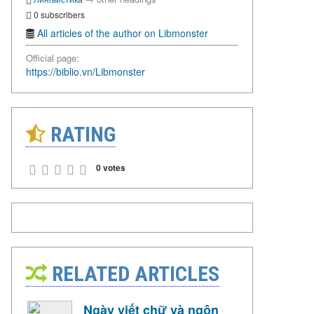
0 subscribers
All articles of the author on Libmonster
Official page:
https://biblio.vn/Libmonster
RATING
0 votes
RELATED ARTICLES
Ngày viết chữ và ngôn