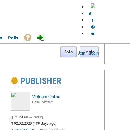
o
Polls
Join
Login
Join
·
Login
PUBLISHER
Vietnam Online
Hanoi, Vietnam
→
rating
71 views
02.02.2026 (186 days ago)
→
other headings
Лингвистика