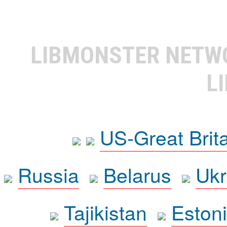
LIBMONSTER NET
L
US-Great Brit
Russia
Belarus
Ukr
Tajikistan
Eston