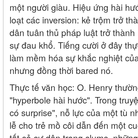
một người giàu. Hiệu ứng hài hư
loạt các inversion: kẻ trộm trở t
dân tuân thủ pháp luật trở thành
sự đau khổ. Tiếng cười ở đây th
làm mềm hóa sự khắc nghiệt của 
nhưng đồng thời bared nó.
Thực tế văn học: O. Henry thườn
"hyperbole hài hước". Trong truy
có surprise", nỗ lực của một tù 
lễ cho trẻ mồ côi dẫn đến một c
tất cả cư dân trong slums, nhữn