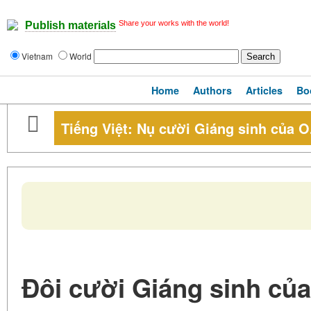
Share your works with the world!
Publish materials
Vietnam
World
Home
Authors
Articles
Bo
Tiếng Việt: Nụ cười Giáng sinh của O
Đôi cười Giáng sinh của