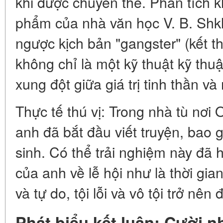
khi được chuyển thể. Phân tích k
phẩm của nhà văn học V. B. Shklo
ngược kịch bản "gangster" (kết t
không chỉ là một kỹ thuật kỹ thu
xung đột giữa giá trị tinh thần v
Thực tế thú vị: Trong nhà tù nơi 
anh đã bắt đầu viết truyện, bao
sinh. Có thể trải nghiệm này đã h
của anh về lễ hội như là thời gian
và tự do, tội lỗi và vô tội trở nên
Phát biểu kết luận: Cười n