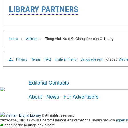
LIBRARY PARTNERS
›
›
Home
Articles
Tiếng Việt: Nụ cười Giáng sinh của O. Henry
Privacy
Terms
FAQ
Invite a Friend
Language (en)
© 2026
Vietn
Editorial Contacts
About
·
News
·
For Advertisers
Vietnam Digital Library
® All rights reserved.
2023-2026, BIBLIO.VN is a part of Libmonster, international library network (
open 
Keeping the heritage of Vietnam