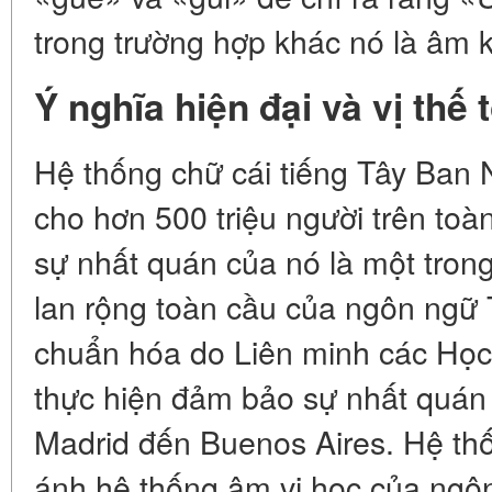
trong trường hợp khác nó là âm 
Ý nghĩa hiện đại và vị thế
Hệ thống chữ cái tiếng Tây Ban 
cho hơn 500 triệu người trên toàn
sự nhất quán của nó là một tron
lan rộng toàn cầu của ngôn ngữ 
chuẩn hóa do Liên minh các Học
thực hiện đảm bảo sự nhất quán 
Madrid đến Buenos Aires. Hệ th
ánh hệ thống âm vị học của ng