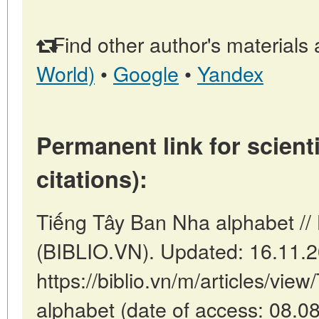
Find other author's materials 
World)
•
Google
•
Yandex
Permanent link for scienti
citations):
Tiếng Tây Ban Nha alphabet //
(BIBLIO.VN). Updated: 16.11.
https://biblio.vn/m/articles/vi
alphabet (date of access: 08.0