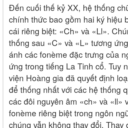
Đến cuối thế kỷ XX, hệ thống ch
chính thức bao gồm hai ký hiệu 
cái riêng biệt: «Ch» và «Ll». Chú
thống sau «C» và «L» tương ứng.
ánh các fonème đặc trưng của n
ứng trong tiếng La Tinh cổ. Tuy
viện Hoàng gia đã quyết định loạ
để thống nhất với các hệ thống q
các đôi nguyên âm «ch» và «ll» vẫ
fonème riêng biệt trong ngôn ng
chúng vẫn không thay đổi. Thay 