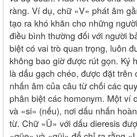
ràng. Ví dụ, chữ «V» phát âm gầ
tạo ra khó khăn cho những ngườ
điều bình thường đối với người 
biệt có vai trò quan trọng, luôn 
không bao giờ được rút gọn. Ký h
là dấu gạch chéo, được đặt trên
nhấn âm của câu từ chối các quy
phân biệt các homonym. Một ví dụ
và «si» (nếu), nơi dấu nhấn hoàn
từ. Chữ «Ü» với dấu dieresis đư
«güe» và «güi» để chỉ ra rằng «