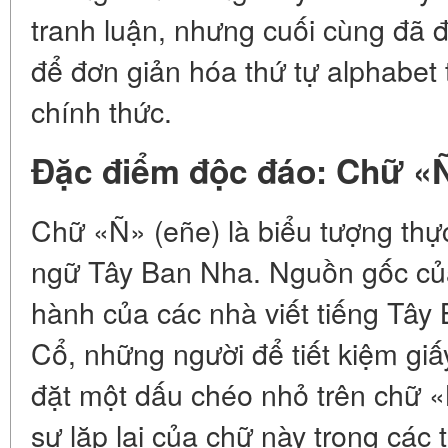
tranh luận, nhưng cuối cùng đã
để đơn giản hóa thứ tự alphabet t
chính thức.
Đặc điểm độc đáo: Chữ «
Chữ «Ñ» (eñe) là biểu tượng thự
ngữ Tây Ban Nha. Nguồn gốc của
hành của các nhà viết tiếng Tây 
Cổ, những người để tiết kiệm giấ
đặt một dấu chéo nhỏ trên chữ «N
sự lặp lại của chữ này trong các 