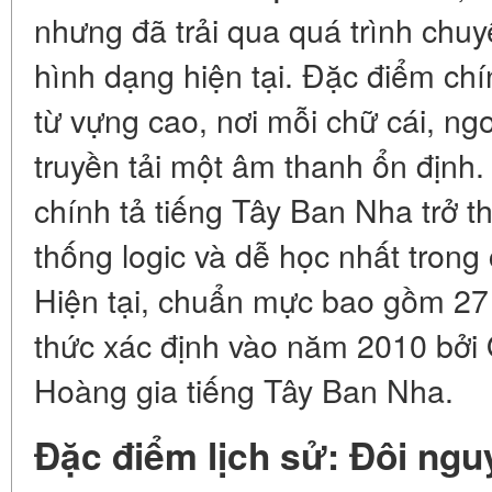
nhưng đã trải qua quá trình chuy
hình dạng hiện tại. Đặc điểm ch
từ vựng cao, nơi mỗi chữ cái, ngo
truyền tải một âm thanh ổn định
chính tả tiếng Tây Ban Nha trở 
thống logic và dễ học nhất tron
Hiện tại, chuẩn mực bao gồm 27 
thức xác định vào năm 2010 bởi 
Hoàng gia tiếng Tây Ban Nha.
Đặc điểm lịch sử: Đôi ng