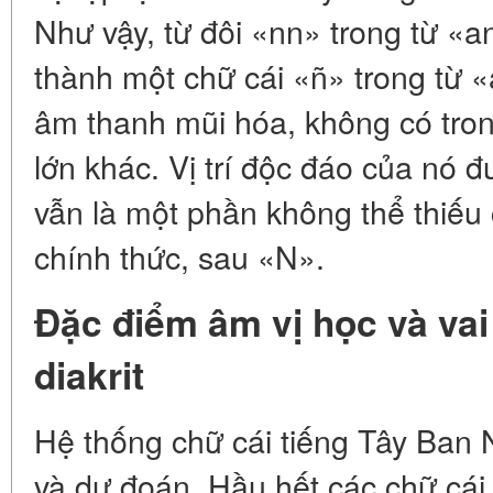
Như vậy, từ đôi «nn» trong từ «
thành một chữ cái «ñ» trong từ «
âm thanh mũi hóa, không có tro
lớn khác. Vị trí độc đáo của nó đ
vẫn là một phần không thể thiếu
chính thức, sau «N».
Đặc điểm âm vị học và vai
diakrit
Hệ thống chữ cái tiếng Tây Ban
và dự đoán. Hầu hết các chữ cái 