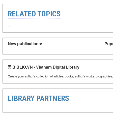
RELATED TOPICS
New publications:
Popu
BIBLIO.VN - Vietnam Digital Library
Create your author's collection of articles, books, author's works, biographies
LIBRARY PARTNERS