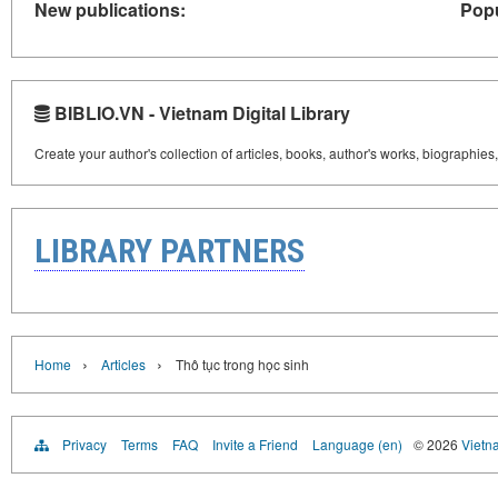
New publications:
Popu
BIBLIO.VN - Vietnam Digital Library
Create your author's collection of articles, books, author's works, biographies
LIBRARY PARTNERS
›
›
Home
Articles
Thô tục trong học sinh
Privacy
Terms
FAQ
Invite a Friend
Language (en)
© 2026
Vietn