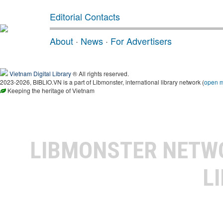
Editorial Contacts
About
·
News
·
For Advertisers
Vietnam Digital Library
® All rights reserved.
2023-2026, BIBLIO.VN is a part of Libmonster, international library network (
open 
Keeping the heritage of Vietnam
LIBMONSTER NET
L