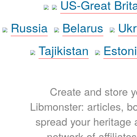
US-Great Brit
Russia
Belarus
Ukr
Tajikistan
Eston
Create and store yo
Libmonster: articles, b
spread your heritage a
network of affiliates