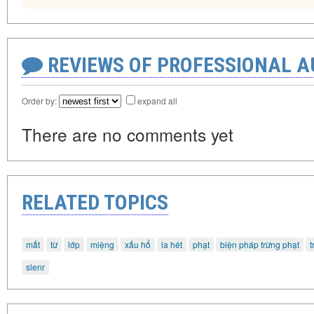
REVIEWS OF PROFESSIONAL 
Order by:
expand all
There are no comments yet
RELATED TOPICS
mất
từ
lớp
miệng
xấu hổ
la hét
phạt
biện pháp trừng phạt
t
slenг