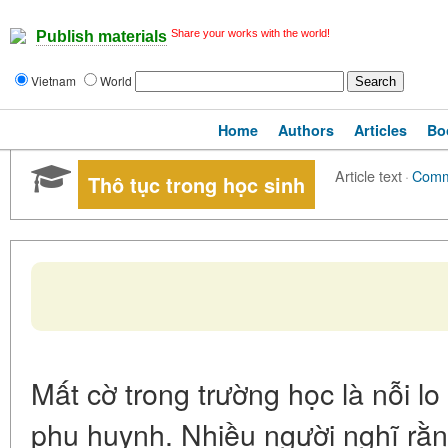
Share your works with the world!
Publish materials
Vietnam
World
Home
Authors
Articles
Bo
Article text
·
Comm
Thô tục trong học sinh
Mất cờ trong trường học là nỗi lo
phụ huynh. Nhiều người nghĩ rằn