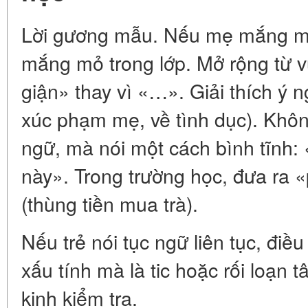
Lời gương mẫu. Nếu mẹ mắng mỏ t
mắng mỏ trong lớp. Mở rộng từ v
giận» thay vì «…». Giải thích ý n
xúc phạm mẹ, về tình dục). Khôn
ngữ, mà nói một cách bình tĩnh: 
này». Trong trường học, đưa ra «
(thùng tiền mua trà).
Nếu trẻ nói tục ngữ liên tục, điề
xấu tính mà là tic hoặc rối loạn 
kinh kiểm tra.