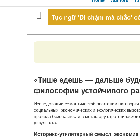
Home
Authors
Ar
Tục ngữ 'Đi chậm mà chắc' có
«Тише едешь — дальше буде
философии устойчивого ра
Исследование семантической эволюции поговорки
социальных, экономических и экологических вызов
правила безопасности в метафору стратегическог
результата.
Историко-утилитарный смысл: экономия 