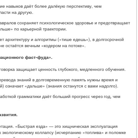
е навыков даёт более далёкую перспективу, чем
асти на другую.
 авралов сохраняет психологическое здоровье и предотвращает
льше» по карьерной траектории.
ет архитектуру и алгоритмы («тише едешь»), в долгосрочной
не остаётся вечным «кодером на потоке».
ационного фаст-фуда».
говорка защищает ценность глубокого, медленного обучения.
перевода знаний в долговременную память нужны время и
) означает «дальше» (знания останутся с вами надолго).
работкой грамматики даёт больший прогресс через год, чем
азвития.
етация. «Быстрая езда» — это хищническая эксплуатация
к экологическому коллапсу (исчерпанию «топлива» и поломке