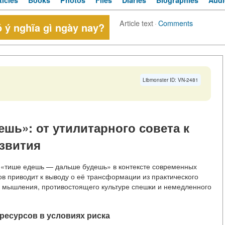
ticles
Books
Photos
Files
Diaries
Biographies
Audi
Article text
·
Comments
 ý nghĩa gì ngày nay?
Libmonster ID: VN-2481
шь»: от утилитарного совета к
звития
 «тише едешь — дальше будешь» в контексте современных
ов приводит к выводу о её трансформации из практического
о мышления, противостоящего культуре спешки и немедленного
ресурсов в условиях риска