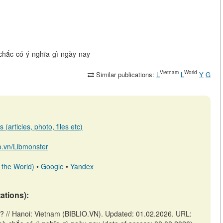
-chắc-có-ý-nghĩa-gì-ngày-nay
Vietnam
World
Similar publications:
L
L
Y
G
(articles, photo, files etc)
io.vn/Libmonster
 the World)
•
Google
•
Yandex
tations):
? // Hanoi: Vietnam (BIBLIO.VN). Updated: 01.02.2026. URL: