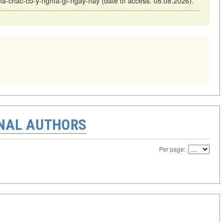
-mà-chắc-có-ý-nghĩa-gì-ngày-nay (date of access: 08.08.2026).
ONAL AUTHORS
Per page: