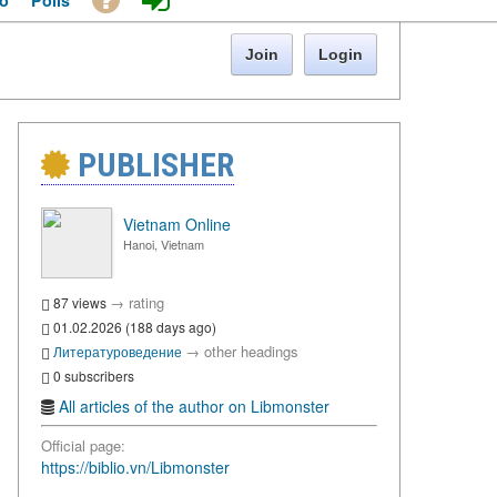
o
Polls
Join
Login
PUBLISHER
Vietnam Online
Hanoi, Vietnam
→
rating
87 views
01.02.2026 (188 days ago)
→
other headings
Литературоведение
0 subscribers
All articles of the author on Libmonster
Official page:
https://biblio.vn/Libmonster