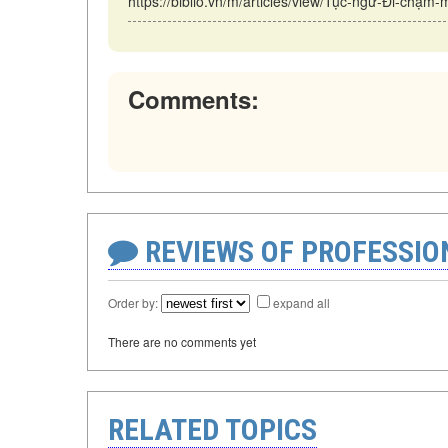
https://biblio.vn/m/articles/view/Tục-ngữ-Đi-chậm
Comments:
REVIEWS OF PROFESSI
Order by:
expand all
There are no comments yet
RELATED TOPICS