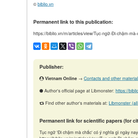
©
biblio.vn
Permanent link to this publication:
https://biblio.vn/m/articles/view/Tục-ngữ-Đi-chậm-mà
Publisher:
Vietnam Online
→
Contacts and other materials 
Author's official page at Libmonster:
https://bibl
Find other author's materials at:
Libmonster (all
Permanent link for scientific papers (for ci
Tục ngữ 'Đi chậm mà chắc' có ý nghĩa gì ngày nay