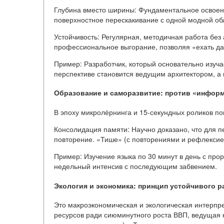
Глубина вместо ширины: Фундаментальное освоени
поверхностное перескакивание с одной модной обл
Устойчивость: Регулярная, методичная работа без
профессиональное выгорание, позволяя «ехать да
Пример: Разработчик, который основательно изуча
перспективе становится ведущим архитектором, а 
Образование и саморазвитие: против «информ
В эпоху микролёрнинга и 15-секундных роликов по
Консолидация памяти: Научно доказано, что для 
повторение. «Тише» (с повторениями и рефлексией
Пример: Изучение языка по 30 минут в день с про
недельный интенсив с последующим забвением.
Экология и экономика: принцип устойчивого р
Это макроэкономическая и экологическая интерпр
ресурсов ради сиюминутного роста ВВП, ведущая 