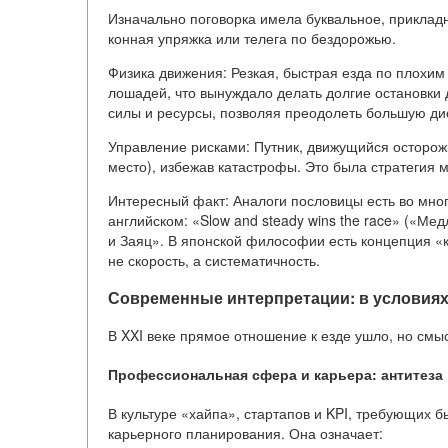
Изначально поговорка имела буквальное, прикладн
конная упряжка или телега по бездорожью.
Физика движения: Резкая, быстрая езда по плохим
лошадей, что вынуждало делать долгие остановки
силы и ресурсы, позволяя преодолеть большую дис
Управление рисками: Путник, движущийся осторожн
место), избежав катастрофы. Это была стратегия
Интересный факт: Аналоги пословицы есть во многи
английском: «Slow and steady wins the race» («Ме
и Заяц». В японской философии есть концепция «
не скорость, а систематичность.
Современные интерпретации: в условиях
В XXI веке прямое отношение к езде ушло, но смы
Профессиональная сфера и карьера: антитеза
В культуре «хайпа», стартапов и KPI, требующих б
карьерного планирования. Она означает: