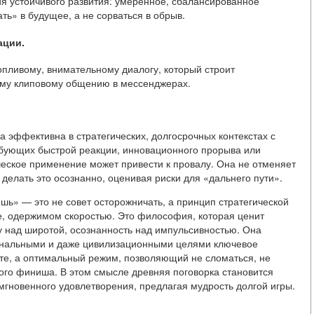
ия устойчивого развития: умеренное, сбалансированное
ь» в будущее, а не сорваться в обрыв.
ации.
опливому, внимательному диалогу, который строит
ому клиповому общению в мессенджерах.
а эффективна в стратегических, долгосрочных контекстах с
ебующих быстрой реакции, инновационного прорыва или
ческое применение может привести к провалу. Она не отменяет
делать это осознанно, оценивая риски для «дальнего пути».
ь» — это не совет осторожничать, а принцип стратегической
е, одержимом скоростью. Это философия, которая ценит
у над широтой, осознанность над импульсивностью. Она
иональными и даже цивилизационными целями ключевое
рте, а оптимальный режим, позволяющий не сломаться, не
имого финиша. В этом смысле древняя поговорка становится
мгновенного удовлетворения, предлагая мудрость долгой игры.