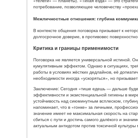
«телеги» — планеты). «Тихая езда» — это стратег
потребование, позволяющее человечеству «проехат
Межличностные отношения: глубина коммуник
В контексте общения поговорка призывает к нетор
долгосрочное доверие, в противовес поверхностн
Критика и границы применимости
Поговорка не является универсальной истиной. Он
кумулятивным эффектом. Однако в ситуациях, тр
работы в условиях жёстких дедлайнов, её догмати
необходимости иногда «ускоряться», но призывает 
Заключение: Сегодня «тише едешь — дальше будеш
эффективности и экзистенциальной гигиены в мир
устойчивость над сиюминутным всплеском, глубин
напоминает, что в «гонке» за личными, професс
значение имеет не максимальная скорость на ста
сбиться с пути и достичь самого далёкого и знач
актуальным антидотом против токсичной культуры 