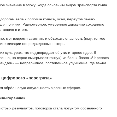
ое значение в эпоху, когда основным видом транспорта была
 дорогам вела к поломке колеса, осей, переутомлению
 для починки. Равномерное, умеренное движение сохраняло
танцию в итоге.
о, мог вовремя заметить и объехать опасность (яму, топкое
 минимизации непредвиденных потерь.
х культурах, что подтверждает её утилитарное ядро. В
дленно, но верно выигрывает гонку») из басни Эзопа «Черепаха
кайдзен» — непрерывное, постепенное улучшение, где важна
 цифрового «перегруза»
сл обрёл новую актуальность в разных сферах.
 «выгоранию».
ыстрых результатов, поговорка стала лозунгом осознанного