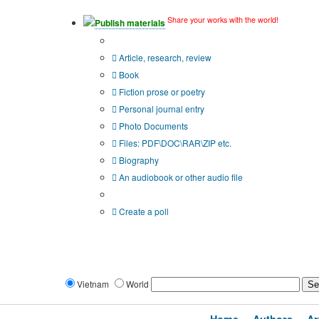
Share your works with the world!
Publish materials
Publication type?
Article, research, review
Book
Fiction prose or poetry
Personal journal entry
Photo Documents
Files: PDF\DOC\RAR\ZIP etc.
Biography
An audiobook or other audio file
Additional options:
Create a poll
Vietnam
World