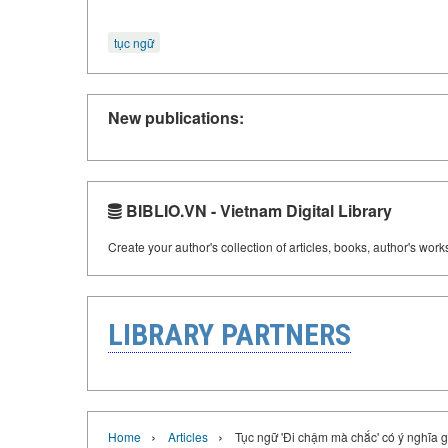
tục ngữ
New publications:
BIBLIO.VN - Vietnam Digital Library
Create your author's collection of articles, books, author's wor
LIBRARY PARTNERS
›
›
Home
Articles
Tục ngữ 'Đi chậm mà chắc' có ý nghĩa 