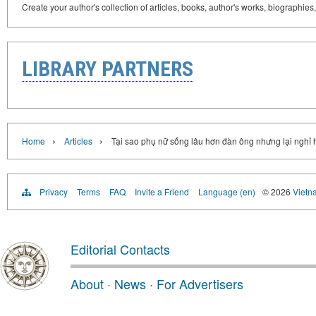
Create your author's collection of articles, books, author's works, biographies
LIBRARY PARTNERS
›
›
Home
Articles
Tại sao phụ nữ sống lâu hơn đàn ông nhưng lại nghỉ
Privacy
Terms
FAQ
Invite a Friend
Language (en)
© 2026
Vietn
Editorial Contacts
About
·
News
·
For Advertisers