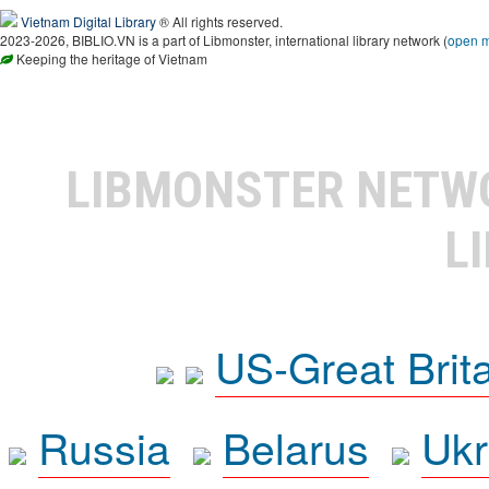
Vietnam Digital Library
® All rights reserved.
2023-2026, BIBLIO.VN is a part of Libmonster, international library network (
open 
Keeping the heritage of Vietnam
LIBMONSTER NET
L
US-Great Brit
Russia
Belarus
Ukr