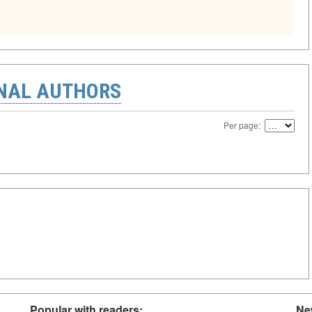
ONAL AUTHORS
Per page:
Popular with readers:
Ne