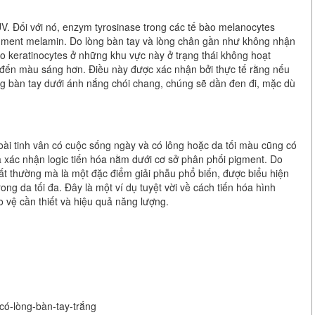
UV. Đối với nó, enzym tyrosinase trong các tế bào melanocytes
pigment melamin. Do lòng bàn tay và lòng chân gần như không nhận
o keratinocytes ở những khu vực này ở trạng thái không hoạt
 đến màu sáng hơn. Điều này được xác nhận bởi thực tế rằng nếu
g bàn tay dưới ánh nắng chói chang, chúng sẽ dần đen đi, mặc dù
oài tinh vân có cuộc sống ngày và có lông hoặc da tối màu cũng có
a xác nhận logic tiến hóa nằm dưới cơ sở phân phối pigment. Do
ất thường mà là một đặc điểm giải phẫu phổ biến, được biểu hiện
ng da tối đa. Đây là một ví dụ tuyệt vời về cách tiến hóa hình
 vệ cần thiết và hiệu quả năng lượng.
-có-lòng-bàn-tay-trắng