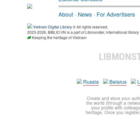
About
·
News
·
For Advertisers
Vietnam Digital Library
® All rights reserved.
2023-2026, BIBLIO.VN is a part of Libmonster, international library
Keeping the heritage of Vietnam
LIBMONS
Russia
Belarus
U
Create and store your autho
the world (through a network
your profile with colleag
heritage. Once you register,