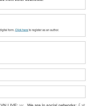
digital form.
Click here
to register as an author.
VN LIVE:
We are in social networks: