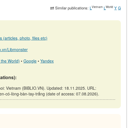
Vietnam
World
Similar publications:
L
L
Y
G
(articles, photo, files etc)
io.vn/Libmonster
 the World)
•
Google
•
Yandex
tations):
anoi: Vietnam (BIBLIO.VN). Updated: 18.11.2025. URL:
-đen-có-lòng-bàn-tay-trắng (date of access: 07.08.2026).