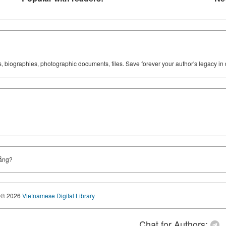
ks, biographies, photographic documents, files. Save forever your author's legacy in 
rắng?
© 2026
Vietnamese Digital Library
Chat for Authors: