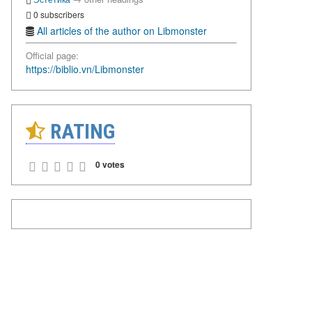
0 subscribers
All articles of the author on Libmonster
Official page:
https://biblio.vn/Libmonster
RATING
0 votes