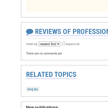
REVIEWS OF PROFESSI
Order by:
expand all
There are no comments yet
RELATED TOPICS
lạng tay
New publications: