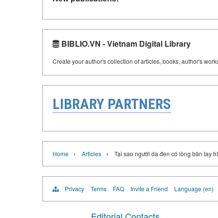
BIBLIO.VN - Vietnam Digital Library
Create your author's collection of articles, books, author's wor
LIBRARY PARTNERS
›
›
Home
Articles
Tại sao người da đen có lòng bàn tay t
Privacy
Terms
FAQ
Invite a Friend
Language (en)
Editorial Contacts