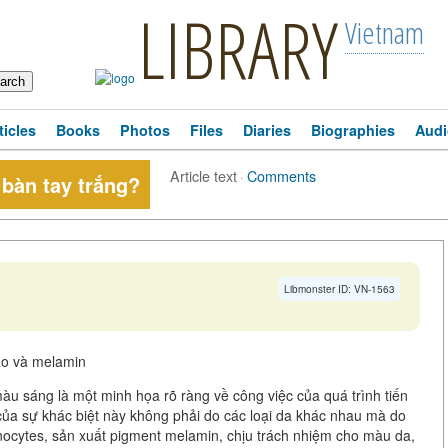
LIBRARY
Vietnam
ticles
Books
Photos
Files
Diaries
Biographies
Audi
Article text
·
Comments
 bàn tay trắng?
Libmonster ID: VN-1563
ão và melamin
àu sáng là một minh họa rõ ràng về công việc của quá trình tiến
 của sự khác biệt này không phải do các loại da khác nhau mà do
nocytes, sản xuất pigment melamin, chịu trách nhiệm cho màu da,