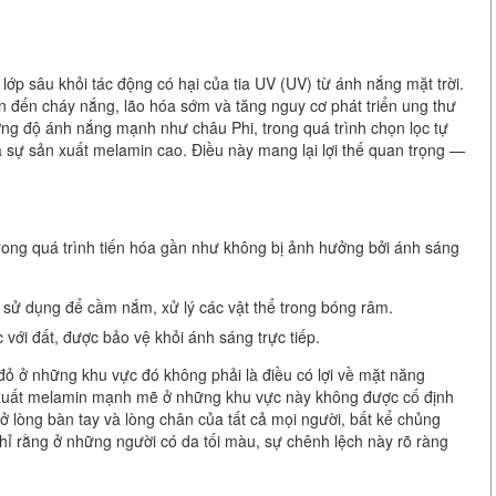
ớp sâu khỏi tác động có hại của tia UV (UV) từ ánh nắng mặt trời.
n đến cháy nắng, lão hóa sớm và tăng nguy cơ phát triển ung thư
ờng độ ánh nắng mạnh như châu Phi, trong quá trình chọn lọc tự
a sự sản xuất melamin cao. Điều này mang lại lợi thế quan trọng —
 trong quá trình tiến hóa gần như không bị ảnh hưởng bởi ánh sáng
ử dụng để cầm nắm, xử lý các vật thể trong bóng râm.
c với đất, được bảo vệ khỏi ánh sáng trực tiếp.
đỏ ở những khu vực đó không phải là điều có lợi về mặt năng
ản xuất melamin mạnh mẽ ở những khu vực này không được cố định
ở lòng bàn tay và lòng chân của tất cả mọi người, bất kể chủng
hỉ rằng ở những người có da tối màu, sự chênh lệch này rõ ràng