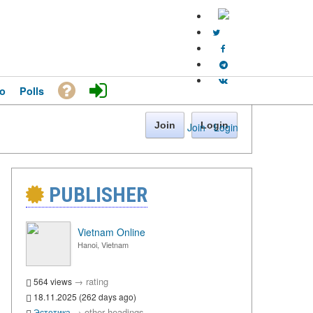
o
Polls
Join
Login
Join
·
Login
PUBLISHER
Vietnam Online
Hanoi, Vietnam
→
rating
564 views
18.11.2025 (262 days ago)
→
other headings
Эстетика