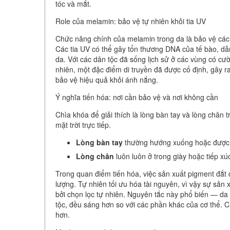
tóc và mắt.
Role của melamin: bảo vệ tự nhiên khỏi tia UV
Chức năng chính của melamin trong da là bảo vệ các l
Các tia UV có thể gây tổn thương DNA của tế bào, dẫ
da. Với các dân tộc đã sống lịch sử ở các vùng có cư
nhiên, một đặc điểm di truyền đã được cố định, gây r
bảo vệ hiệu quả khỏi ánh nắng.
Ý nghĩa tiến hóa: nơi cần bảo vệ và nơi không cần
Chìa khóa để giải thích là lòng bàn tay và lòng chân
mặt trời trực tiếp.
Lòng bàn tay
thường hướng xuống hoặc được s
Lòng chân
luôn luôn ở trong giày hoặc tiếp xú
Trong quan điểm tiến hóa, việc sản xuất pigment đắt 
lượng. Tự nhiên tối ưu hóa tài nguyên, vì vậy sự s
bởi chọn lọc tự nhiên. Nguyên tắc này phổ biến — da 
tộc, đều sáng hơn so với các phần khác của cơ thể. C
hơn.