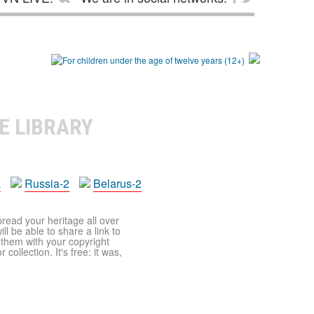
E LIBRARY
a
Russia-2
Belarus-2
pread your heritage all over
ll be able to share a link to
t them with your copyright
ollection. It's free: it was,