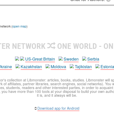
 network (
open map
)
TER NETWORK
ONE WORLD - ON
US-Great Britain
Sweden
Serbia
kraine
Kazakhstan
Moldova
Tajikistan
Estoni
r's collection at Libmonster: articles, books, studies. Libmonster will s
 of affiliates, partner libraries, search engines, social networks). You wi
ues, students, readers and other interested parties, in order to acquain
 you have more than 100 tools at your disposal to build your own author c
it is, and it always will be.
Download app for Android