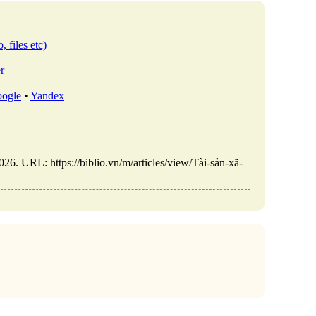
, files etc)
r
ogle
•
Yandex
6. URL: https://biblio.vn/m/articles/view/Tài-sản-xã-