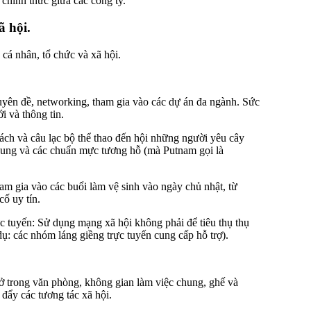
 chính thức giữa các công ty.
ã hội.
cá nhân, tổ chức và xã hội.
uyên đề, networking, tham gia vào các dự án đa ngành. Sức
i và thông tin.
sách và câu lạc bộ thể thao đến hội những người yêu cây
 chung và các chuẩn mực tương hỗ (mà Putnam gọi là
ham gia vào các buổi làm vệ sinh vào ngày chủ nhật, từ
ố uy tín.
rực tuyến: Sử dụng mạng xã hội không phải để tiêu thụ thụ
ụ: các nhóm láng giềng trực tuyến cung cấp hỗ trợ).
mở trong văn phòng, không gian làm việc chung, ghế và
 đẩy các tương tác xã hội.