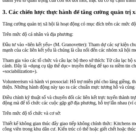
thành yếu tố quan trọng của cơn sốt đổi mới, mặc dù có sự cạnh tranh
3. Các chiến lược thực hành để tăng cường quản trị x
Tăng cường quản trị xã hội là hoạt động có mục đích trên các mức độ 
Trên mức độ cá nhân và địa phương:
Đầu tư vào «liên kết yếu» (M. Granovetter): Tham dự các sự kiện ch
mạnh của các liên kết yếu là chúng là cầu nối đến các nhóm xã hội mớ
Tham gia vào các tổ chức và câu lạc bộ theo sở thích: Từ câu lạc bộ 
cảnh. Đây là «dụng cụ tập thể dục» truyền thống để tạo ra niềm tin
«sociabilization»).
Volunteerism và hành vi prosocial: Hỗ trợ miễn phí cho láng giềng, t
thiện. Những hành động này tạo ra các chuẩn mực tương hỗ và củng c
Điều chỉnh kỹ thuật số và chuyển đổi các liên kết trực tuyến thành t
động mà để tổ chức các cuộc gặp gỡ địa phương, hỗ trợ lẫn nhau (ví d
Trên mức độ tổ chức và cơ sở:
Thiết kế không gian thúc đẩy giao tiếp không chính thức: Kitchens 
công viên trong khu dân cư. Kiến trúc có thể hoặc giết chết hoặc thúc