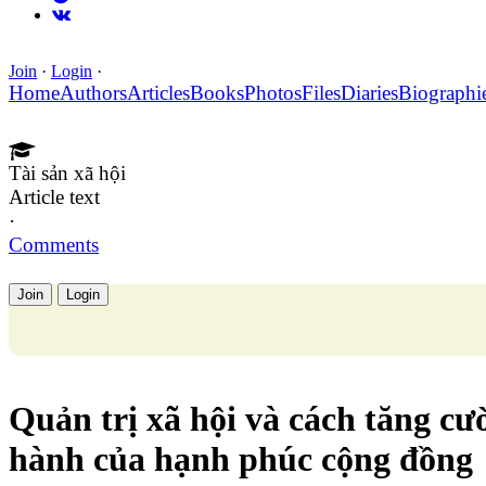
Join
·
Login
·
Home
Authors
Articles
Books
Photos
Files
Diaries
Biographi
Tài sản xã hội
Article text
·
Comments
Join
Login
Quản trị xã hội và cách tăng cư
hành của hạnh phúc cộng đồng