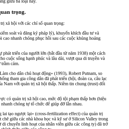
ng giữa ba loại này.
 quan trọng.
rị xã hội với các chỉ số quan trọng:
n kiểm soát và đăng ký pháp lý), khuyến khích đầu tư và
hội cao nhanh chóng phục hồi sau các cuộc khủng hoảng
ự phát triển của người lớn (bắt đầu từ năm 1938) một cách
 cho cuộc sống hạnh phúc và lâu dài, vượt qua di truyền và
ơ trầm cảm.
«Làm cho dân chủ hoạt động» (1993), Robert Putnam, so
ống tham gia công dân đã phát triển (hội, đoàn ca, câu lạc
a Nam với quản trị xã hội thấp. Niềm tin chung (trust) đối
ực có quản trị xã hội cao, mức độ tội phạm thấp hơn (hiệu
i nhanh chóng tự tổ chức để giúp đỡ lẫn nhau.
ai tạo ngược lại» (cross-fertilization effect) của quản trị
 chẽ giữa các nhà khoa học và kỹ sư ở Silicon Valley trong
di chuyển linh hoạt của nhân viên giữa các công ty) đã trở