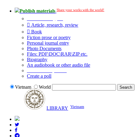
Share your works with the world!
Publish materials
Publication type?
Article, research, review
Book
Fiction prose or poetry
Personal journal entry
Photo Documents
Files: PDF\DOC\RAR\ZIP etc.
Biography
An audiobook or other audio file
Additional options:
Create a poll
Vietnam
World
Vietnam
LIBRARY