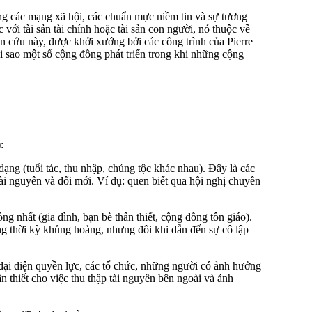
ong các mạng xã hội, các chuẩn mực niềm tin và sự tương
với tài sản tài chính hoặc tài sản con người, nó thuộc về
n cứu này, được khởi xướng bởi các công trình của Pierre
i sao một số cộng đồng phát triển trong khi những cộng
:
 dạng (tuổi tác, thu nhập, chủng tộc khác nhau). Đây là các
tài nguyên và đổi mới. Ví dụ: quen biết qua hội nghị chuyên
ng nhất (gia đình, bạn bè thân thiết, cộng đồng tôn giáo).
ong thời kỳ khủng hoảng, nhưng đôi khi dẫn đến sự cô lập
 đại diện quyền lực, các tổ chức, những người có ảnh hưởng
ần thiết cho việc thu thập tài nguyên bên ngoài và ảnh