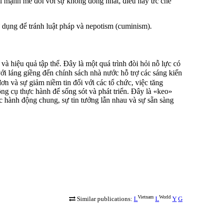
ội mạnh mẽ đối với sự không đồng nhất, điều này ức chế
 dụng để tránh luật pháp và nepotism (cuminism).
và hiệu quả tập thể. Đây là một quá trình đòi hỏi nỗ lực có
i láng giềng đến chính sách nhà nước hỗ trợ các sáng kiến
n và sự giảm niềm tin đối với các tổ chức, việc tăng
ông cụ thực hành để sống sót và phát triển. Đây là «keo»
c hành động chung, sự tin tưởng lẫn nhau và sự sẵn sàng
Vietnam
World
Similar publications:
L
L
Y
G