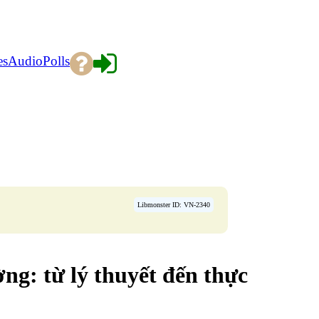
es
Audio
Polls
Libmonster ID: VN-2340
ờng: từ lý thuyết đến thực