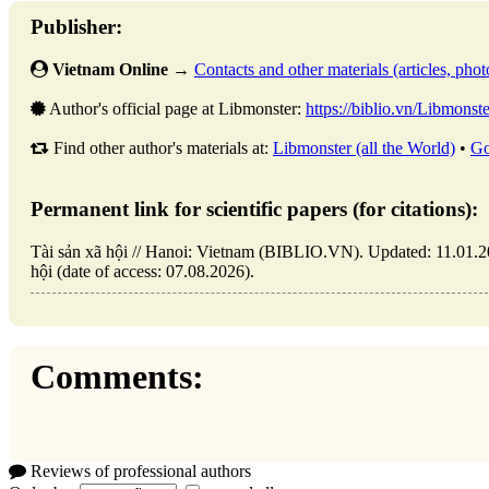
Publisher:
Vietnam Online
→
Contacts and other materials (articles, photo
Author's official page at Libmonster:
https://biblio.vn/Libmonste
Find other author's materials at:
Libmonster (all the World)
•
Go
Permanent link for scientific papers (for citations):
Tài sản xã hội // Hanoi: Vietnam (BIBLIO.VN). Updated: 11.01.202
hội (date of access: 07.08.2026).
Comments:
Reviews of professional authors