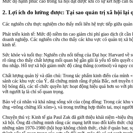
Mức độ hạnh phúc cao trong xã hội đạt được khi có sự kết hợp cân bằ
2. Lợi ích đo lường được: Tại sao quản trị xã hội lại
Các nghiên cứu thực nghiệm cho thấy mối liên hệ trực tiếp giữa quản t
Phát triển kinh tế: Mức độ niềm tin cao giảm chi phí giao dịch (ít cầ
doanh nghiệp. Các nghiên cứu cho thấy các khu vực có quản trị xã 
kinh tế.
Sức khỏe và tuổi thọ: Nghiên cứu nổi tiếng của Đại học Harvard về s
rõ ràng cho thấy chất lượng mối quan hệ gần gũi là yếu tố tiên quyết
thu nhập. Hỗ trợ xã hội giảm mức độ căng thẳng (cortisol) và nguy c
Chất lượng quản lý và dân chủ: Trong tác phẩm kinh điển của mình 
sánh các khu vực của Ý, đã chứng minh rằng ở phía Bắc, nơi truyền th
bộ bóng đá), các tổ chức quyền lực hoạt động hiệu quả hơn so với phí
với người lạ là chỉ số quan trọng.
Bảo vệ cá nhân và khả năng sống sót của cộng đồng: Trong các khu v
ứng «trông chừng lối xóm»), và trong trường hợp thiên tai, mọi ngườ
Chuyện thú vị: Kinh tế gia Paul Zak đã giới thiệu khái niệm «hiệu ứng l
xã hội. Ông đã chứng minh rằng các mạng lưới trao đổi kiến thức chặt
những năm 1970-1980 (hội họp không chính thức, chát ở quán bar, sự 