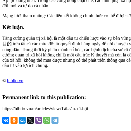
Áp lực đồng nhất: Trong các cộng đồng chặt chẽ, các hình phạt xã h
đổi mới và tự do cá nhân.
Mạng lưới tham nhũng: Các liên kết không chính thức có thể được sử
Kết luận.
Tăng cường quản trị xã hội là một đầu tư chiến lược vào sự bền vững 
目的 trên tất cả các mức độ: từ quyết định hàng ngày để nói chuyện vớ
công dân. Trong thời kỳ phân mảnh số hóa, các bệnh dịch của sự cô đơ
cường quản trị xã hội không chỉ là một cấu trúc lý thuyết mà còn là c
của xã hội, không thể mua được nhưng có thể phát triển thông qua cá
đầu tư vào lợi ích chung.
©
biblio.vn
Permanent link to this publication:
https://biblio.vn/m/articles/view/Tài-sản-xã-hội