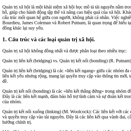
Quản trị xã hội là một khái niệm xã hội học mô tả tài nguyên nằm tr
hỗ, giúp cho hành động tập thể và nâng cao hiệu quả của xã hội. Khác 
cấu trúc mối quan hệ giữa con người, không phải cá nhân. Việc nghiê
Bourdieu, James Coleman và Robert Putnam, là quan trọng để hiểu tạ
đồng khác lại suy yếu.
1. Cấu trúc và các loại quản trị xã hội.
Quản trị xã hội không đồng nhất và được phân loại theo nhiều trục:
Quản trị liên kết (bridging) vs. Quản trị kết nối (bonding) (R. Putnam)
Quản trị liên kết (bridging) là các «liên kết ngang» giữa các nhóm đa
liên kết yếu nhưng rộng, mang lại quyền truy cập vào thông tin mới, 
đề.
Quản trị kết nối (bonding) là các «liên kết thẳng đứng» trong nhóm đồ
Đây là các liên kết mạnh, đảm bảo hỗ trợ tình cảm và sự đoàn kết tr
của nhóm.
Quản trị kết nối xuống (linking) (M. Woolcock): Các liên kết với các
và quyền truy cập vào tài nguyên. Đây là các liên kết qua vành đai, c
hưởng chính trị.