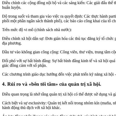
Điều chỉnh các cộng đồng nội bộ và các sáng kiến: Các giải đấu thể t
huấn luyện.
Độ trong suốt và tham gia vào việc ra quyết định: Các thực hành part
phối một phần ngân sách thành phố), các báo cáo công khai của tổ chứ
Trên mức độ vi mô (chính sách nhà nước):
Điều chỉnh xã hội dân sự: Đơn giản hóa các thủ tục đăng ký tổ chức 
địa phương.
Đầu tư vào không gian công cộng: Công viên, thư viện, trung tâm cộn
Đối phó với sự bất bình đẳng: Sự bất bình đẳng kinh tế và xã hội qu
giác đồng cảm với số phận.
Các chương trình giáo dục hướng đến việc phát triển kỹ năng xã hội 
4. Rủi ro và «bên tối tăm» của quản trị xã hội.
Điều quan trọng là nhớ rằng quản trị xã hội có thể được sử dụng và g
Cách biệt và sự esclusivity: Quản trị kết nối trong nhóm kín (mafia,
hành động thù địch với xã hội khác.