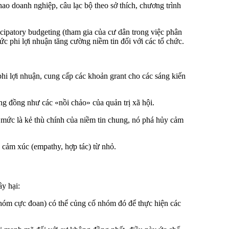
hao doanh nghiệp, câu lạc bộ theo sở thích, chương trình
icipatory budgeting (tham gia của cư dân trong việc phân
c phi lợi nhuận tăng cường niềm tin đối với các tổ chức.
phi lợi nhuận, cung cấp các khoản grant cho các sáng kiến
g đồng như các «nồi chảo» của quản trị xã hội.
á mức là kẻ thù chính của niềm tin chung, nó phá hủy cảm
- cảm xúc (empathy, hợp tác) từ nhỏ.
ây hại:
 nhóm cực đoan) có thể củng cố nhóm đó để thực hiện các