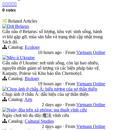





0 votes
Related Articles
Dơi Belarus
Gấu nâu ở Belarus: số lượng, khu vực sinh sống, hành
vi khi gặp gỡ, mùa săn bắn và trạng thái cập nhật trong
Sách đỏ.
Catalog:
Ecology
10 hours ago
·
From
Vietnam Online
Mèo ú Ukraine
Gấu nâu ở Ukraine: nơi sinh sống, còn lại bao nhiêu,
nguyên nhân giảm số lượng và các biện pháp bảo vệ.
Karpaty, Polese và Khu bảo tồn Chernobyl.
Catalog:
Biology
19 hours ago
·
From
Vietnam Online
Chụp ảnh ở châu Á: biểu tượng của sự thân thiện
Chụp ảnh ở châu Á: dấu hiệu của sự thân thiện
Catalog:
Arts
2 days ago
·
From
Vietnam Online
Ngày đùa trên xà phòng: ma thuật vĩnh cửu
Ngày chơi trò đu dây:魔法 vĩnh cửu
Catalog:
Cultural Studies
2 days ago
·
From
Vietnam Online