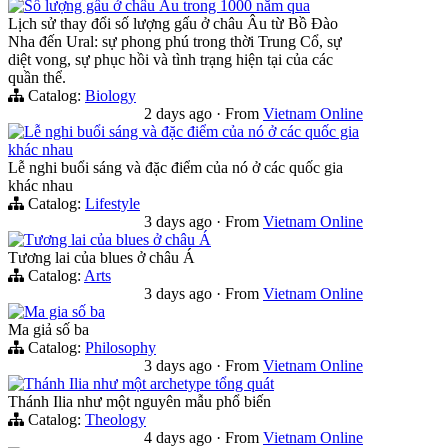
Số lượng gấu ở châu Âu trong 1000 năm qua
Lịch sử thay đổi số lượng gấu ở châu Âu từ Bồ Đào
Nha đến Ural: sự phong phú trong thời Trung Cổ, sự
diệt vong, sự phục hồi và tình trạng hiện tại của các
quần thể.
Catalog:
Biology
2 days ago
·
From
Vietnam Online
Lễ nghi buổi sáng và đặc điểm của nó ở các quốc gia
khác nhau
Lễ nghi buổi sáng và đặc điểm của nó ở các quốc gia
khác nhau
Catalog:
Lifestyle
3 days ago
·
From
Vietnam Online
Tương lai của blues ở châu Á
Tương lai của blues ở châu Á
Catalog:
Arts
3 days ago
·
From
Vietnam Online
Ma gia số ba
Ma giả số ba
Catalog:
Philosophy
3 days ago
·
From
Vietnam Online
Thánh Ilia như một archetype tổng quát
Thánh Ilia như một nguyên mẫu phổ biến
Catalog:
Theology
4 days ago
·
From
Vietnam Online