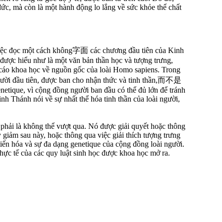
ức, mà còn là một hành động lo lắng về sức khỏe thể chất
 việc đọc một cách không字面 các chương đầu tiên của Kinh
ược hiểu như là một văn bản thần học và tượng trưng,
áo khoa học về nguồn gốc của loài Homo sapiens. Trong
người đầu tiên, được ban cho nhận thức và tinh thần,而不是
enetique, vì cộng đồng người ban đầu có thể đủ lớn để tránh
nh Thánh nói về sự nhất thể hóa tinh thần của loài người,
hải là không thể vượt qua. Nó được giải quyết hoặc thông
giảm sau này, hoặc thông qua việc giải thích tượng trưng
tiến hóa và sự đa dạng genetique của cộng đồng loài người.
hực tế của các quy luật sinh học được khoa học mở ra.