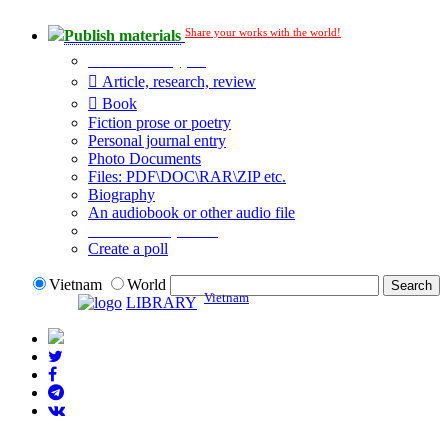
Share your works with the world!
Publish materials
Publication type?
Article, research, review
Book
Fiction prose or poetry
Personal journal entry
Photo Documents
Files: PDF\DOC\RAR\ZIP etc.
Biography
An audiobook or other audio file
Additional options:
Create a poll
Vietnam
World
Vietnam
LIBRARY