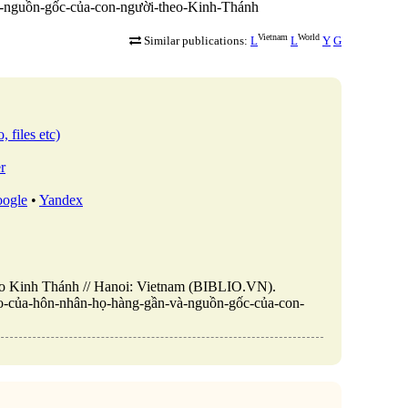
-và-nguồn-gốc-của-con-người-theo-Kinh-Thánh
Vietnam
World
Similar publications:
L
L
Y
G
, files etc)
r
ogle
•
Yandex
heo Kinh Thánh // Hanoi: Vietnam (BIBLIO.VN).
i-ro-của-hôn-nhân-họ-hàng-gần-và-nguồn-gốc-của-con-