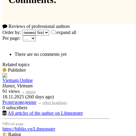
Reviews of professional authors
Order by:
expand all
Per page:
There are no comments yet
Related topics
Publisher
Vietnam Online
Hanoi, Vietnam
91 views
→
rating
18.11.2025 (260 days ago)
Религиоведение
→
other headings
0 subscribers
All articles of the author on Libmonster
Official page:
https://biblio.vn/Libmonster
Rating