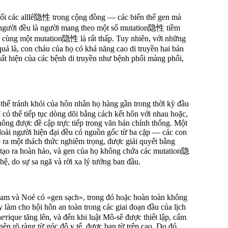
hối các alllê隐性 trong cộng đồng — các biến thể gen mà
ỗi người đều là người mang theo một số mutation隐性 tiềm
 cùng một mutation隐性 là rất thấp. Tuy nhiên, với những
quả là, con cháu của họ có khả năng cao di truyền hai bản
ất hiện của các bệnh di truyền như bệnh phổi màng phổi,
ể tránh khỏi của hôn nhân họ hàng gần trong thời kỳ đầu
 có thể tiếp tục dòng dõi bằng cách kết hôn với nhau hoặc,
hông được đề cập trực tiếp trong văn bản chính thống. Một
loài người hiện đại đều có nguồn gốc từ ba cặp — các con
o ra một thách thức nghiêm trọng, được giải quyết bằng
 tạo ra hoàn hảo, và gen của họ không chứa các mutation隐
 hệ, do sự sa ngã và rời xa lý tưởng ban đầu.
Adam và Noé có «gen sạch», trong đó hoặc hoàn toàn không
y làm cho hội hôn an toàn trong các giai đoạn đầu của lịch
етique tăng lên, và đến khi luật Mô-sê được thiết lập, cấm
nên rõ ràng từ góc độ y tế, được ban từ trên cao. Do đó,