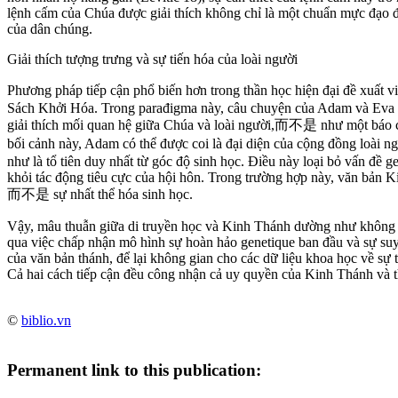
lệnh cấm của Chúa được giải thích không chỉ là một chuẩn mực đạo đ
của dân chúng.
Giải thích tượng trưng và sự tiến hóa của loài người
Phương pháp tiếp cận phổ biến hơn trong thần học hiện đại đề xuất
Sách Khởi Hóa. Trong parađigma này, câu chuyện của Adam và Eva đ
giải thích mối quan hệ giữa Chúa và loài người,而不是 như một báo c
bối cảnh này, Adam có thể được coi là đại diện của cộng đồng loài 
như là tổ tiên duy nhất từ góc độ sinh học. Điều này loại bỏ vấn đề g
khỏi tác động tiêu cực của hội hôn. Trong trường hợp này, văn bản Ki
而不是 sự nhất thể hóa sinh học.
Vậy, mâu thuẫn giữa di truyền học và Kinh Thánh dường như không p
qua việc chấp nhận mô hình sự hoàn hảo genetique ban đầu và sự suy 
của văn bản thánh, để lại không gian cho các dữ liệu khoa học về sự 
Cả hai cách tiếp cận đều công nhận cả uy quyền của Kinh Thánh và t
©
biblio.vn
Permanent link to this publication: