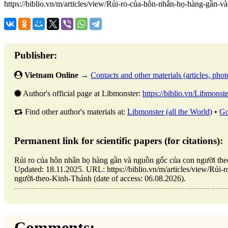
https://biblio.vn/m/articles/view/Rủi-ro-của-hôn-nhân-họ-hàng-gần
Publisher:
Vietnam Online
→
Contacts and other materials (articles, photo
Author's official page at Libmonster:
https://biblio.vn/Libmonste
Find other author's materials at:
Libmonster (all the World)
•
Go
Permanent link for scientific papers (for citations):
Rủi ro của hôn nhân họ hàng gần và nguồn gốc của con người t
Updated: 18.11.2025. URL: https://biblio.vn/m/articles/view/Rủ
người-theo-Kinh-Thánh (date of access: 06.08.2026).
Comments: