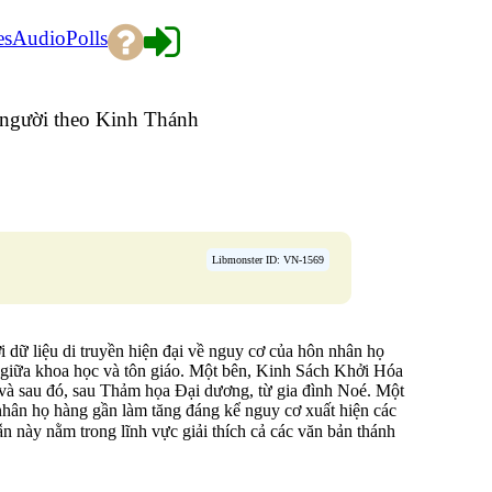
es
Audio
Polls
 người theo Kinh Thánh
Libmonster ID: VN-1569
 dữ liệu di truyền hiện đại về nguy cơ của hôn nhân họ
 giữa khoa học và tôn giáo. Một bên, Kinh Sách Khởi Hóa
và sau đó, sau Thảm họa Đại dương, từ gia đình Noé. Một
 nhân họ hàng gần làm tăng đáng kể nguy cơ xuất hiện các
 này nằm trong lĩnh vực giải thích cả các văn bản thánh