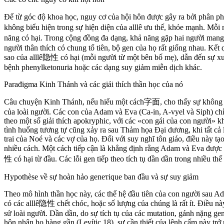
Để từ góc độ khoa học, nguy cơ của hội hôn được gây ra bởi phân p
không biểu hiện trong sự hiện diện của alllê ưu thế, khỏe mạnh. M
năng có hại. Trong cộng đồng đa dạng, khả năng gặp hai người mang
người thân thích có chung tổ tiên, bộ gen của họ rất giống nhau. Kết 
sao của alllê隐性 có hại (mỗi người từ một bên bố mẹ), dẫn đến sự xu
bệnh phenylketonuria hoặc các dạng suy giảm miễn dịch khác.
Parađigma Kinh Thánh và các giải thích thần học của nó
Câu chuyện Kinh Thánh, nếu hiểu một cách字面, cho thấy sự không th
của loài người. Các con của Adam và Eva (Ca-in, A-vyel và Siph) chỉ
theo một số giải thích apokryphic, với các «con gái của con người» k
tình huống tương tự cũng xảy ra sau Thảm họa Đại dương, khi tất cả 
trai của Noé và các vợ của họ. Đối với suy nghĩ tôn giáo, điều này tạ
nhiều cách. Một cách tiếp cận là khẳng định rằng Adam và Eva được
性 có hại từ đầu. Các lỗi gen tiếp theo tích tụ dần dần trong nhiều thế
Hypothèse về sự hoàn hảo genетique ban đầu và sự suy giảm
Theo mô hình thần học này, các thế hệ đầu tiên của con người sau 
có các alllê隐性 chết chóc, hoặc số lượng của chúng là rất ít. Điều nà
sử loài người. Dần dần, do sự tích tụ của các mutation, gánh nặng gen
hôn nhân họ hàng gần (Levític 18), sự cần thiết của lệnh cấm này trở 