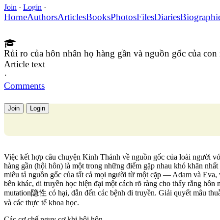
Join
·
Login
·
Home
Authors
Articles
Books
Photos
Files
Diaries
Biographi
Rủi ro của hôn nhân họ hàng gần và nguồn gốc của con
Article text
·
Comments
Join
Login
Việc kết hợp câu chuyện Kinh Thánh về nguồn gốc của loài người với
hàng gần (hội hôn) là một trong những điểm gặp nhau khó khăn nhất
miêu tả nguồn gốc của tất cả mọi người từ một cặp — Adam và Eva, 
bên khác, di truyền học hiện đại một cách rõ ràng cho thấy rằng hôn
mutation隐性 có hại, dẫn đến các bệnh di truyền. Giải quyết mâu thuẫn
và các thực tế khoa học.
Các cơ chế nguy cơ khi hội hôn