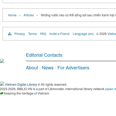
›
›
Home
Articles
Những nước nào có thể sống sót sau chiến tranh hạt
Privacy
Terms
FAQ
Invite a Friend
Language (en)
© 2026
Vietn
Editorial Contacts
About
·
News
·
For Advertisers
Vietnam Digital Library
® All rights reserved.
2023-2026, BIBLIO.VN is a part of Libmonster, international library network (
open 
Keeping the heritage of Vietnam