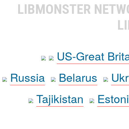
LIBMONSTER NET
L
US-Great Brit
Russia
Belarus
Ukr
Tajikistan
Eston