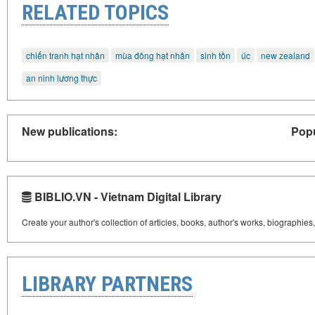
RELATED TOPICS
chiến tranh hạt nhân
mùa đông hạt nhân
sinh tồn
úc
new zealand
an ninh lương thực
New publications:
Popu
BIBLIO.VN - Vietnam Digital Library
Create your author's collection of articles, books, author's works, biographies
LIBRARY PARTNERS