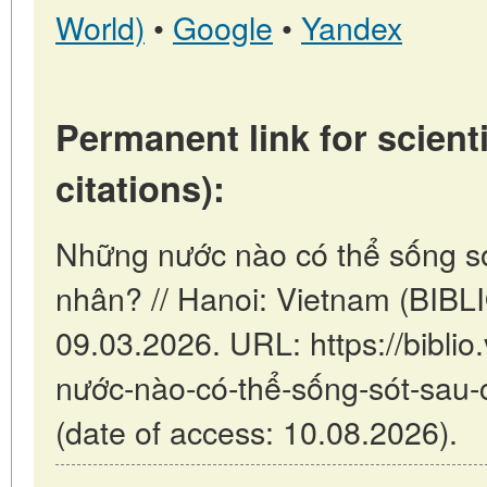
World)
•
Google
•
Yandex
Permanent link for scienti
citations):
Những nước nào có thể sống só
nhân? // Hanoi: Vietnam (BIBL
09.03.2026. URL: https://biblio
nước-nào-có-thể-sống-sót-sau-
(date of access: 10.08.2026).