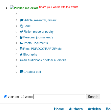
Share your works with the world!
Publish materials
Publication type?
Article, research, review
Book
Fiction prose or poetry
Personal journal entry
Photo Documents
Files: PDF\DOC\RAR\ZIP etc.
Biography
An audiobook or other audio file
Additional options:
Create a poll
Vietnam
World
Home
Authors
Articles
Bo