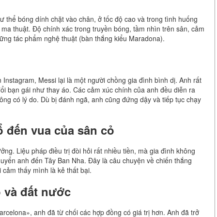
ư thể bóng dính chặt vào chân, ở tốc độ cao và trong tình huống
 ma thuật. Độ chính xác trong truyền bóng, tầm nhìn trên sân, cảm
hững tác phẩm nghệ thuật (bàn thắng kiểu Maradona).
n Instagram, Messi lại là một người chồng gia đình bình dị. Anh rất
 đổi bạn gái như thay áo. Các cảm xúc chính của anh đều diễn ra
ông có lý do. Dù bị đánh ngã, anh cũng đứng dậy và tiếp tục chạy
 đến vua của sân cỏ
ởng. Liệu pháp điều trị đòi hỏi rất nhiều tiền, mà gia đình không
 chuyển anh đến Tây Ban Nha. Đây là câu chuyện về chiến thắng
cảm thấy mình là kẻ thất bại.
ộ và đất nước
arcelona», anh đã từ chối các hợp đồng có giá trị hơn. Anh đã trở