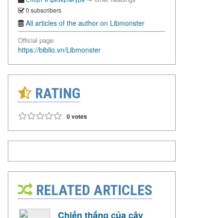
0 subscribers
All articles of the author on Libmonster
Official page:
https://biblio.vn/Libmonster
RATING
0 votes
RELATED ARTICLES
Chiến thắng của cây