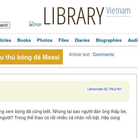
LIBRARY
Vietnam
ticles
Books
Photos
Files
Diaries
Biographies
Audi
Article text
·
Comments
ầu thủ bóng đá Messi
Libmonster ID: VN-2787
ng xem bóng đá cũng biết. Nhưng tại sao người đàn ông thấp bé,
 người? Trong thể thao có rất nhiều cá nhân nổi bật. Hãy cùng