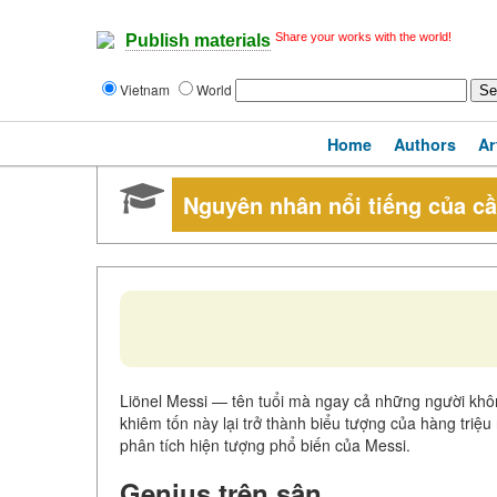
Share your works with the world!
Publish materials
Vietnam
World
Home
Authors
Ar
Nguyên nhân nổi tiếng của c
Liönel Messi — tên tuổi mà ngay cả những người khô
khiêm tốn này lại trở thành biểu tượng của hàng triệu
phân tích hiện tượng phổ biến của Messi.
Genius trên sân