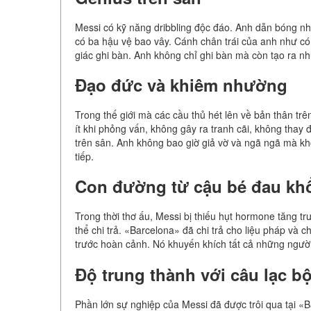
Messi có kỹ năng dribbling độc đáo. Anh dẫn bóng nh
có ba hậu vệ bao vây. Cánh chân trái của anh như có
giác ghi bàn. Anh không chỉ ghi bàn mà còn tạo ra n
Đạo đức và khiêm nhường
Trong thế giới mà các cầu thủ hét lên về bản thân trê
ít khi phỏng vấn, không gây ra tranh cãi, không thay
trên sân. Anh không bao giờ giả vờ và ngã ngã mà kh
tiếp.
Con đường từ cậu bé đau khổ
Trong thời thơ ấu, Messi bị thiếu hụt hormone tăng trư
thể chi trả. «Barcelona» đã chi trả cho liệu pháp và
trước hoàn cảnh. Nó khuyến khích tất cả những người 
Độ trung thành với câu lạc b
Phần lớn sự nghiệp của Messi đã được trôi qua tại «B