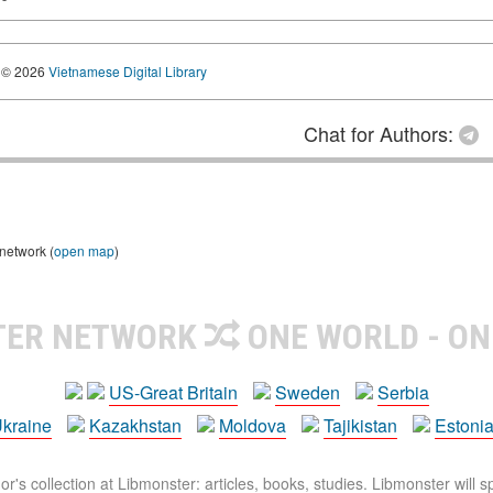
© 2026
Vietnamese Digital Library
Chat for Authors:
 network (
open map
)
TER NETWORK
ONE WORLD - ON
US-Great Britain
Sweden
Serbia
kraine
Kazakhstan
Moldova
Tajikistan
Estoni
r's collection at Libmonster: articles, books, studies. Libmonster will s