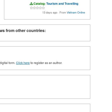
Catalog:
Tourism and Travelling
13 days ago
·
From
Vietnam Online
ws from other countries:
digital form.
Click here
to register as an author.