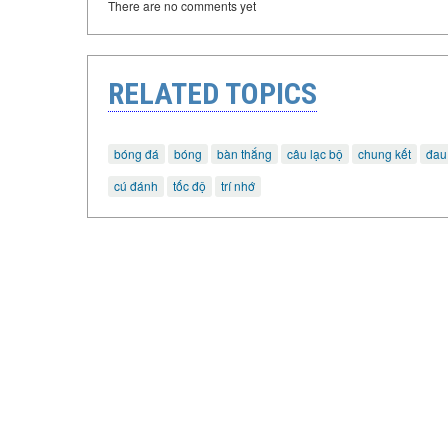
There are no comments yet
RELATED TOPICS
bóng đá
bóng
bàn thắng
câu lạc bộ
chung kết
đau
cú đánh
tốc độ
trí nhớ