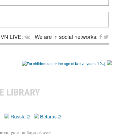
VN LIVE:
We are in social networks:
E LIBRARY
a
Russia-2
Belarus-2
pread your heritage all over