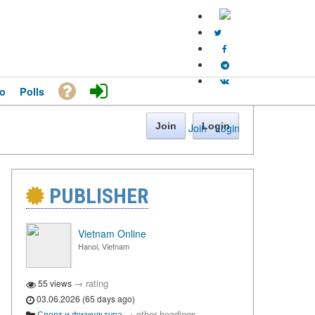
o
Polls
Join
Login
Join
·
Login
PUBLISHER
Vietnam Online
Hanoi, Vietnam
→
rating
55 views
03.06.2026 (65 days ago)
→
other headings
Спорт и физкультура