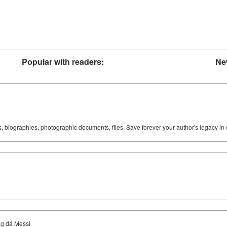
Popular with readers:
Ne
ks, biographies, photographic documents, files. Save forever your author's legacy in 
ng đá Messi