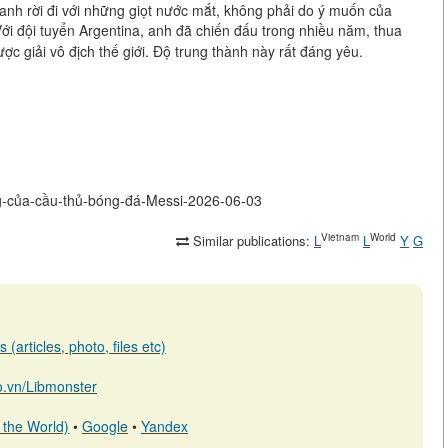
anh rời đi với những giọt nước mắt, không phải do ý muốn của
i đội tuyển Argentina, anh đã chiến đấu trong nhiều năm, thua
c giải vô địch thế giới. Độ trung thành này rất đáng yêu.
iếng-của-cầu-thủ-bóng-đá-Messi-2026-06-03
Vietnam
World
Similar publications:
L
L
Y
G
(articles, photo, files etc)
io.vn/Libmonster
 the World)
•
Google
•
Yandex