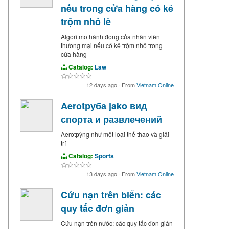
nếu trong cửa hàng có kẻ
trộm nhỏ lẻ
Algoritmo hành động của nhân viên
thương mại nếu có kẻ trộm nhỏ trong
cửa hàng
Catalog:
Law
12 days ago
·
From
Vietnam Online
Aerotруба jako вид
спорта и развлечений
Aerotру̀ng như một loại thể thao và giải
trí
Catalog:
Sports
13 days ago
·
From
Vietnam Online
Cứu nạn trên biển: các
quy tắc đơn giản
Cứu nạn trên nước: các quy tắc đơn giản