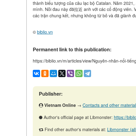
thành biểu tượng của câu lạc bộ Catalan. Năm 2021, 
mình. Nỗi đau này đã拉近 anh với các cổ động viên. Vớ
các trận chung kết, nhưng không từ bỏ và đã giành đượ
©
biblio.vn
Permanent link to this publication:
https://biblio.vn/m/articles/view/Nguyên-nhân-nổi-t
Publisher:
Vietnam Online
→
Contacts and other materials 
Author's official page at Libmonster:
https://bibl
Find other author's materials at:
Libmonster (all