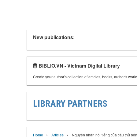
New publications:
BIBLIO.VN - Vietnam Digital Library
Create your author's collection of articles, books, author's wor
LIBRARY PARTNERS
›
›
Home
Articles
Nguyên nhân nổi tiếng của cầu thủ bó