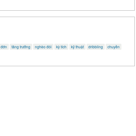
 đớn
tăng trưởng
nghèo đói
kỳ tích
kỹ thuật
dribbling
chuyền