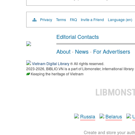
Privacy
Terms
FAQ
Invite a Friend
Language (en)
Editorial Contacts
About
·
News
·
For Advertisers
Vietnam Digital Library
® All rights reserved.
2023-2026, BIBLIO.VN is a part of Libmonster, international library
Keeping the heritage of Vietnam
LIBMONS
Russia
Belarus
U
Create and store your autho