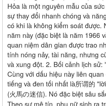
Hỏa là một nguyên mẫu của sức 
sự thay đổi nhanh chóng và năng
có khi là không kiểm soát được. 
năm này (đặc biệt là năm 1966 v
quan niệm dân gian được trao n
tính nóng nảy, tài năng, nhưng
và xung đột. 2. Bối cảnh lịch sử
Cùng với dấu hiệu này liên quan
tiếng và đen tối nhất là所谓的 "l
(火馬の迷信). Nó đặc biệt sâu sắc 
Theo sự mê tín, phụ nữ sinh ra