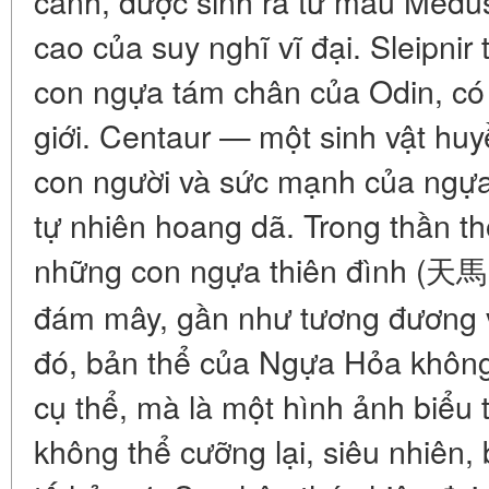
cánh, được sinh ra từ máu Medus
cao của suy nghĩ vĩ đại. Sleipnir
con ngựa tám chân của Odin, có 
giới. Centaur — một sinh vật huyề
con người và sức mạnh của ngựa,
tự nhiên hoang dã. Trong thần t
những con ngựa thiên đình (天馬,
đám mây, gần như tương đương 
đó, bản thể của Ngựa Hỏa không 
cụ thể, mà là một hình ảnh biểu
không thể cưỡng lại, siêu nhiên,