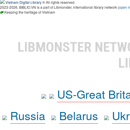
Vietnam Digital Library
® All rights reserved.
2023-2026, BIBLIO.VN is a part of Libmonster, international library network (
open 
Keeping the heritage of Vietnam
LIBMONSTER NET
L
US-Great Brit
Russia
Belarus
Ukr