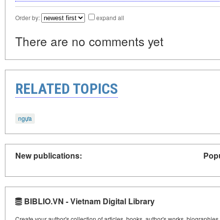
Order by:
expand all
There are no comments yet
RELATED TOPICS
ngựa
New publications:
Popu
BIBLIO.VN - Vietnam Digital Library
Create your author's collection of articles, books, author's works, biographies