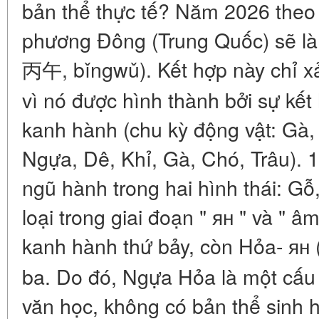
bản thể thực tế? Năm 2026 theo 
phương Đông (Trung Quốc) sẽ l
丙午, bǐngwǔ). Kết hợp này chỉ xả
vì nó được hình thành bởi sự kết
kanh hành (chu kỳ động vật: Gà,
Ngựa, Dê, Khỉ, Gà, Chó, Trâu). 1
ngũ hành trong hai hình thái: Gỗ
loại trong giai đoạn " ян " và " 
kanh hành thứ bảy, còn Hỏa- ян (
ba. Do đó, Ngựa Hỏa là một cấu 
văn học, không có bản thể sinh h