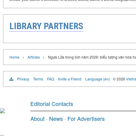
LIBRARY PARTNERS
›
›
Home
Articles
Ngựa Lửa trong lịch năm 2026: biểu tượng văn hóa h
Privacy
Terms
FAQ
Invite a Friend
Language (en)
© 2026
Vietn
Editorial Contacts
About
·
News
·
For Advertisers