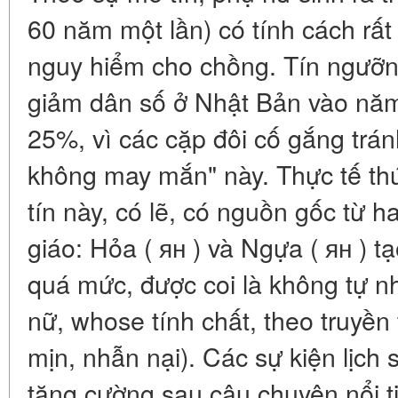
60 năm một lần) có tính cách rất
nguy hiểm cho chồng. Tín ngưỡn
giảm dân số ở Nhật Bản vào năm 
25%, vì các cặp đôi cố gắng trán
không may mắn" này. Thực tế th
tín này, có lẽ, có nguồn gốc từ h
giáo: Hỏa ( ян ) và Ngựa ( ян ) t
quá mức, được coi là không tự nh
nữ, whose tính chất, theo truyền
mịn, nhẫn nại). Các sự kiện lịch 
tăng cường sau câu chuyện nổi