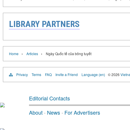
LIBRARY PARTNERS
›
›
Home
Articles
Ngày Quốc tế của bông tuyết
Privacy
Terms
FAQ
Invite a Friend
Language (en)
© 2026
Vietn
Editorial Contacts
About
·
News
·
For Advertisers