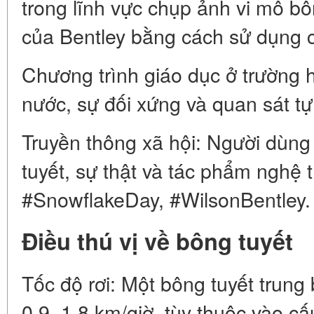
trong lĩnh vực chụp ảnh vi mô bôn
của Bentley bằng cách sử dụng c
Chương trình giáo dục ở trường h
nước, sự đối xứng và quan sát tự
Truyền thông xã hội: Người dùng
tuyết, sự thật và tác phẩm nghệ 
#SnowflakeDay, #WilsonBentley.
Điều thú vị về bông tuyết
Tốc độ rơi: Một bông tuyết trung 
0,9–1,8 km/giờ, tùy thuộc vào cấu