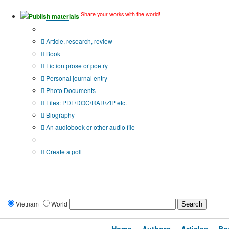
Share your works with the world!
Publish materials
Publication type?
Article, research, review
Book
Fiction prose or poetry
Personal journal entry
Photo Documents
Files: PDF\DOC\RAR\ZIP etc.
Biography
An audiobook or other audio file
Additional options:
Create a poll
Vietnam
World