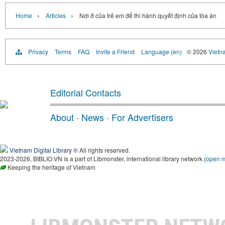
›
›
Home
Articles
Nơi ở của trẻ em để thi hành quyết định của tòa án
Privacy
Terms
FAQ
Invite a Friend
Language (en)
© 2026
Vietn
Editorial Contacts
About
·
News
·
For Advertisers
Vietnam Digital Library
® All rights reserved.
2023-2026, BIBLIO.VN is a part of Libmonster, international library network (
open 
Keeping the heritage of Vietnam