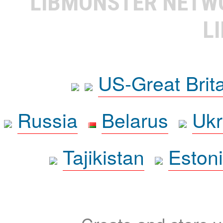
LIBMONSTER NET
L
US-Great Brit
Russia
Belarus
Ukr
Tajikistan
Eston