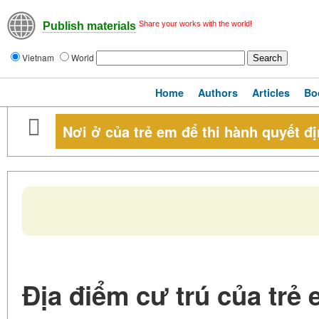
Share your works with the world!
Publish materials
Vietnam
World
Home
Authors
Articles
Bo
Nơi ở của trẻ em để thi hành quyết đị
Địa điểm cư trú của trẻ 