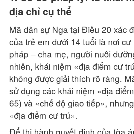
địa chỉ cụ thể
Mã dân sự Nga tại Điều 20 xác đị
của trẻ em dưới 14 tuổi là nơi cư
pháp – cha mẹ, người nuôi dưỡn
nhiên, khái niệm «địa điểm cư t
không được giải thích rõ ràng. 
sử dụng các khái niệm «địa điểm
65) và «chế độ giao tiếp», nhưn
«địa điểm cư trú».
Để thi hành quyết định của tòa á