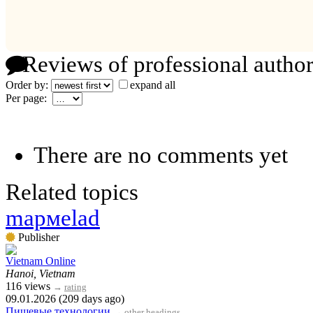
Reviews of professional author
Order by:
expand all
Per page:
There are no comments yet
Related topics
mармelad
Publisher
Vietnam Online
Hanoi, Vietnam
116 views
→
rating
09.01.2026 (209 days ago)
Пищевые технологии
→
other headings