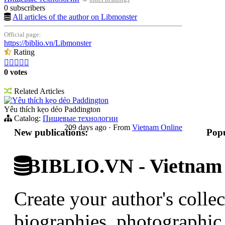
0 subscribers
All articles of the author on Libmonster
Official page:
https://biblio.vn/Libmonster
Rating





0 votes
Related Articles
Yêu thích kẹo dẻo Paddington
Yêu thích kẹo dẻo Paddington
Catalog:
Пищевые технологии
209 days ago
·
From
Vietnam Online
New publications:
Popu
BIBLIO.VN - Vietnam D
Create your author's collec
biographies, photographic 