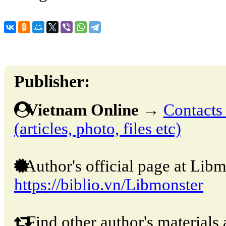
Publisher:
Vietnam Online
→
Contacts 
(articles, photo, files etc)
Author's official page at Libm
https://biblio.vn/Libmonster
Find other author's materials 