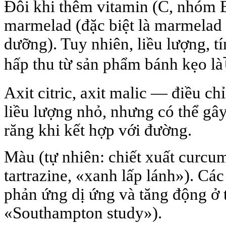
Đôi khi thêm vitamin (C, nhóm B
marmelad (đặc biệt là marmelad 
dưỡng). Tuy nhiên, liều lượng, t
hấp thu từ sản phẩm bánh kẹo 
Axit citric, axit malic — điều ch
liều lượng nhỏ, nhưng có thể gâ
răng khi kết hợp với đường.
Màu (tự nhiên: chiết xuất curcum
tartrazine, «xanh lấp lánh»). Cá
phản ứng dị ứng và tăng động ở t
«Southampton study»).