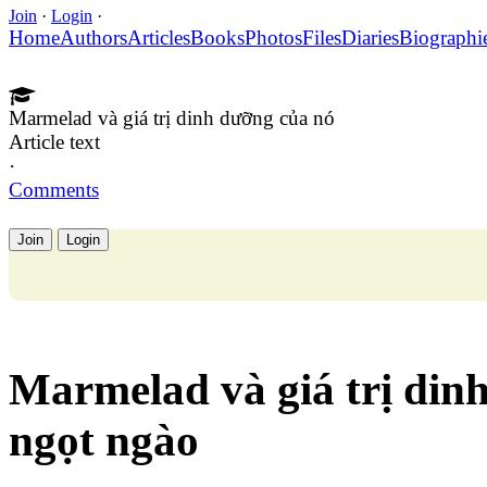
Join
·
Login
·
Home
Authors
Articles
Books
Photos
Files
Diaries
Biographi
Marmelad và giá trị dinh dưỡng của nó
Article text
·
Comments
Join
Login
Marmelad và giá trị din
ngọt ngào