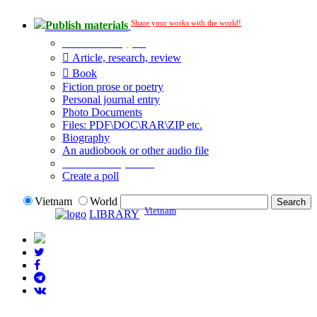
Share your works with the world!
Publish materials
Publication type?
Article, research, review
Book
Fiction prose or poetry
Personal journal entry
Photo Documents
Files: PDF\DOC\RAR\ZIP etc.
Biography
An audiobook or other audio file
Additional options:
Create a poll
Vietnam
World
Vietnam
LIBRARY