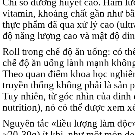
Chỉ số đường huyết cao. Ham lư
vitamin, khoáng chất gần như b
thực phẩm đã qua xử lý cao (ult
độ năng lượng cao và mật độ di
Roll trong chế độ ăn uống: có t
chế độ ăn uống lành mạnh khôn
Theo quan điểm khoa học nghiê
truyền thống không phải là sản p
Tuy nhiên, từ góc nhìn của dinh
nutrition), nó có thể được xem xé
Nguyên tắc «liều lượng làm độc»
~20-30g) ít khi, như một món de