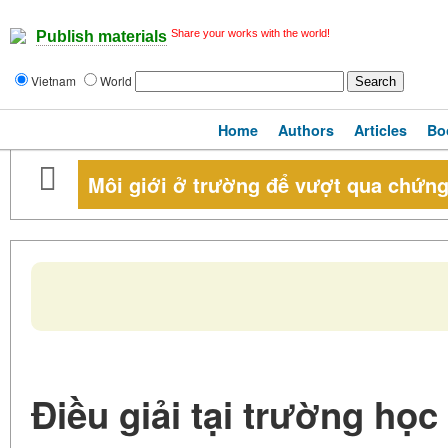
Share your works with the world!
Publish materials
Vietnam
World
Home
Authors
Articles
Bo
Môi giới ở trường để vượt qua chứng
Điều giải tại trường họ