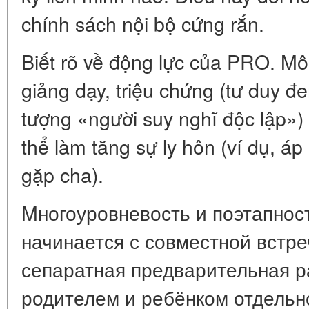
chính sách nội bộ cứng rắn.
Biết rõ về động lực của PRO. Môi
giảng dạy, triệu chứng (tư duy đe
tượng «người suy nghĩ độc lập»)
thể làm tăng sự ly hôn (ví dụ, áp 
gặp cha).
Mногоуровневость и поэтапнос
начинается с совместной встр
сепаратная предварительная р
родителем и ребёнком отдельн