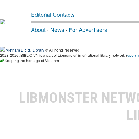
Editorial Contacts
About
·
News
·
For Advertisers
Vietnam Digital Library
® All rights reserved.
2023-2026, BIBLIO.VN is a part of Libmonster, international library network (
open 
Keeping the heritage of Vietnam
LIBMONSTER NET
L