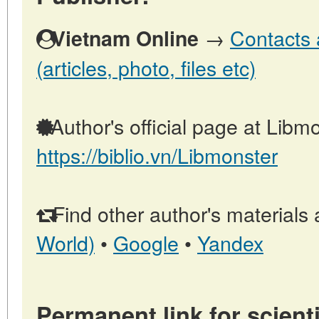
→
Contacts 
Vietnam Online
(articles, photo, files etc)
Author's official page at Libmo
https://biblio.vn/Libmonster
Find other author's materials 
World)
•
Google
•
Yandex
Permanent link for scienti