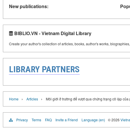
New publications:
Popu
BIBLIO.VN - Vietnam Digital Library
Create your author's collection of articles, books, author's works, biographies
LIBRARY PARTNERS
›
›
Home
Articles
Môi giới ở trường để vượt qua chứng trạng cô lập củ
Privacy
Terms
FAQ
Invite a Friend
Language (en)
© 2026
Vietn