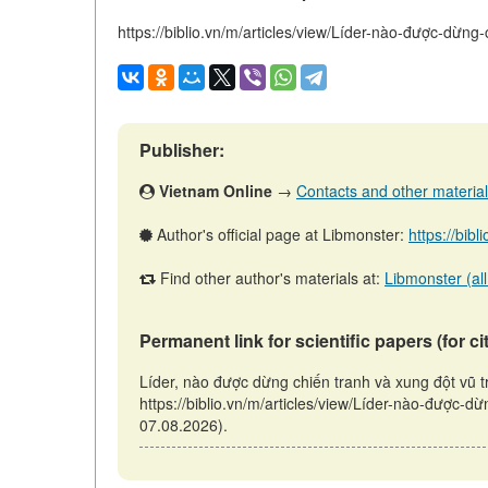
https://biblio.vn/m/articles/view/Líder-nào-được-dừng
Publisher:
Vietnam Online
→
Contacts and other materials 
Author's official page at Libmonster:
https://bibl
Find other author's materials at:
Libmonster (all
Permanent link for scientific papers (for ci
Líder, nào được dừng chiến tranh và xung đột vũ 
https://biblio.vn/m/articles/view/Líder-nào-được-d
07.08.2026).