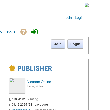
Join
·
Login
o
Polls
Join
Login
PUBLISHER
Vietnam Online
Hanoi, Vietnam
→
rating
108 views
09.12.2025 (241 days ago)
→
other headings
Политология