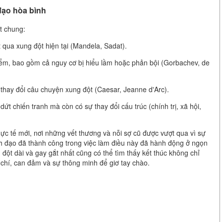
đạo hòa bình
t chung:
qua xung đột hiện tại (Mandela, Sadat).
iểm, bao gồm cả nguy cơ bị hiểu lầm hoặc phản bội (Gorbachev, de
 thay đổi câu chuyện xung đột (Caesar, Jeanne d'Arc).
t chiến tranh mà còn có sự thay đổi cấu trúc (chính trị, xã hội,
ực tế mới, nơi những vết thương và nỗi sợ cũ được vượt qua vì sự
 đạo đã thành công trong việc làm điều này đã hành động ở ngọn
đột dài và gay gắt nhất cũng có thể tìm thấy kết thúc không chỉ
 chí, can đảm và sự thông minh để giơ tay chào.