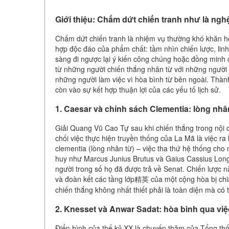
Giới thiệu: Chấm dứt chiến tranh như là nghệ 
Chấm dứt chiến tranh là nhiệm vụ thường khó khăn hơn
hợp độc đáo của phẩm chất: tầm nhìn chiến lược, linh 
sàng đi ngược lại ý kiến công chúng hoặc đồng minh 
từ những người chiến thắng nhân từ với những người b
những người làm việc vì hòa bình từ bên ngoài. Thàn
còn vào sự kết hợp thuận lợi của các yếu tố lịch sử.
1. Caesar và chính sách Clementia: lòng nh
Giải Quang Vũ Cao Tự sau khi chiến thắng trong nội 
chối việc thực hiện truyền thống của La Mã là việc ra 
clementia (lòng nhân từ) – việc tha thứ hệ thống cho
huy như Marcus Junius Brutus và Gaius Cassius Lon
người trong số họ đã được trả về Senat. Chiến lược n
và đoàn kết các tầng lớp精英 của một cộng hòa bị chi
chiến thắng không nhất thiết phải là toàn diện mà có t
2. Knesset và Anwar Sadat: hòa bình qua việ
Điển hình của thế kỷ XX là chuyến thăm của Tổng t