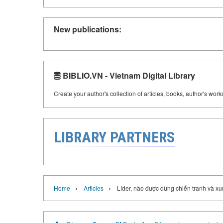
New publications:
BIBLIO.VN - Vietnam Digital Library
Create your author's collection of articles, books, author's wor
LIBRARY PARTNERS
›
›
Home
Articles
Líder, nào được dừng chiến tranh và xu