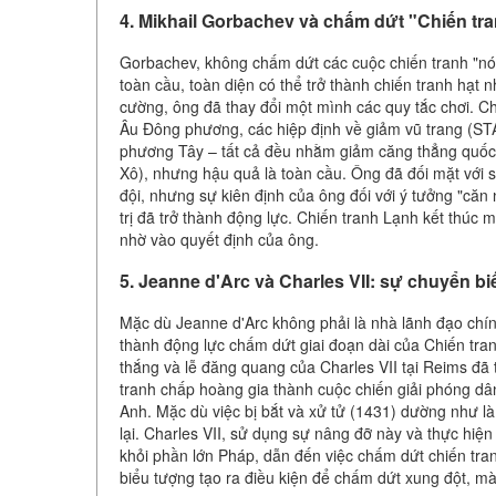
4. Mikhail Gorbachev và chấm dứt "Chiến tr
Gorbachev, không chấm dứt các cuộc chiến tranh "nón
toàn cầu, toàn diện có thể trở thành chiến tranh hạt n
cường, ông đã thay đổi một mình các quy tắc chơi. Chí
Âu Đông phương, các hiệp định về giảm vũ trang (STA
phương Tây – tất cả đều nhằm giảm căng thẳng quốc tế.
Xô), nhưng hậu quả là toàn cầu. Ông đã đối mặt với 
đội, nhưng sự kiên định của ông đối với ý tưởng "că
trị đã trở thành động lực. Chiến tranh Lạnh kết thú
nhờ vào quyết định của ông.
5. Jeanne d'Arc và Charles VII: sự chuyển b
Mặc dù Jeanne d'Arc không phải là nhà lãnh đạo chín
thành động lực chấm dứt giai đoạn dài của Chiến tr
thắng và lễ đăng quang của Charles VII tại Reims đã 
tranh chấp hoàng gia thành cuộc chiến giải phóng dâ
Anh. Mặc dù việc bị bắt và xử tử (1431) dường như là
lại. Charles VII, sử dụng sự nâng đỡ này và thực hiện
khỏi phần lớn Pháp, dẫn đến việc chấm dứt chiến tra
biểu tượng tạo ra điều kiện để chấm dứt xung đột, mà