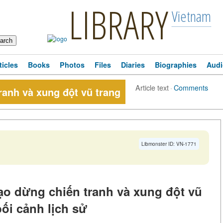
LIBRARY
Vietnam
ticles
Books
Photos
Files
Diaries
Biographies
Audi
Article text
·
Comments
ranh và xung đột vũ trang
Libmonster ID: VN-1771
ạo dừng chiến tranh và xung đột vũ
bối cảnh lịch sử