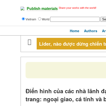
Share your works with the world!
Publish materials
Vietnam
World
Home
Authors
Ar
Líder, nào được dừng chiến t
Điển hình của các nhà lãnh đ
trang: ngoại giao, cá tính và 