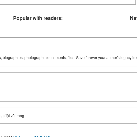
Popular with readers:
Ne
ks, biographies, photographic documents, files. Save forever your author's legacy in 
ng đột vũ trang