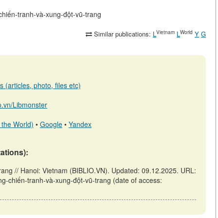
-chiến-tranh-và-xung-đột-vũ-trang
Vietnam
World
Similar publications:
L
L
Y
G
(articles, photo, files etc)
io.vn/Libmonster
 the World)
•
Google
•
Yandex
tations):
trang // Hanoi: Vietnam (BIBLIO.VN). Updated: 09.12.2025. URL:
ừng-chiến-tranh-và-xung-đột-vũ-trang (date of access: