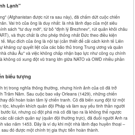
anh Lạnh"
g" (Afghanistan được rút ra sau này), đã chấm dứt cuộc chiến
hân. Vai trò của ông là duy nhất: là nhà lãnh đạo của một siêu
nh sách "tư duy mới", từ bỏ "định lý Brezhnev", rút quân khỏi châu
RT), và thực chất là cho phép thống nhất Đức theo điều kiện
 Mục đích của ông là nội tại (cần thiết để cải cách kinh tế Liên
sự kháng cự quyết liệt của các bảo thủ trong Trung ương và quân
n nhà châu Âu" và việc không chấp nhận bạo lực như công cụ chính
c mà không có xung đột vũ trang lớn giữa NATO và OWD nhiều phần
iến biểu tượng
h trị trong nghĩa thông thường, nhưng hình ảnh của cô đã trở
anh Trăm Năm. Sau cuộc bao vây Orleans (1429), những chiến
thay đổi hoàn toàn tâm lý chiến tranh. Cô đã biến xung đột từ một
n tộc, khuyến khích quân đội Pháp và làm suy yếu tinh thần người
 bước lùi, nhưng cú đột phá mà cô đã tạo ra là không thể ngược
 các cải cách quân sự (quân đội thường trực), đã đuổi người Anh ra
nh vào năm 1453. Đây là ví dụ khi một nhà lãnh đạo huyền thoại –
 sau đó được một chính trị gia thực tiễn hoàn thành.