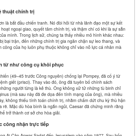
thuật chính trị
 là bắt đầu chiến tranh. Nó đòi hỏi từ nhà lãnh đạo một sự kết
hoạt ngoại giao, quyết tâm chính trị, và thậm chí có khi là sự sẵn
của mình. Trong lịch sử, chúng ta thấy nhiều mô hình khác nhau:
ị bại trận, đến những chính trị gia ngăn chặn sự leo thang, và
h công của họ luôn phụ thuộc không chỉ vào nỗ lực cá nhân mà
ân từ như công cụ khôi phục
chiến (49–45 trước Công nguyên) chống lại Pompey, đã cố ý từ
lệnh giết (prisci). Thay vào đó, ông đã tuyên bố chính sách
 những người từng là kẻ thù. Ông không xử tử những tù binh chỉ
ginus (mà sau này đã đe dọa đến tính mạng của ông), mà nhiều
ày, không thiếu tính toán chính trị, nhằm chấm dứt chu kỳ thù hận
a rẽ. Mặc dù hòa bình là ngắn ngủi, Caesar đã chứng minh rằng
hể trở thành cơ sở cho hòa giải.
c công nhận trực tiếp
hống Ai Cập Anwar Sadat đến Jerusalem vào năm 1977. Sau bốn