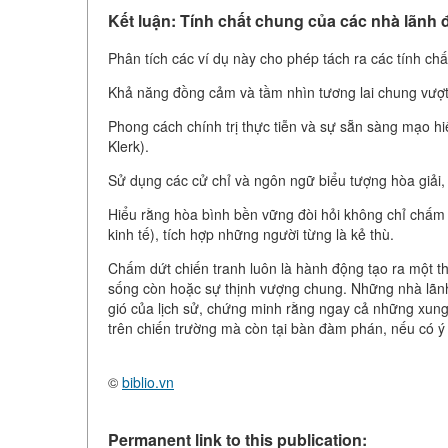
Kết luận: Tính chất chung của các nhà lãnh 
Phân tích các ví dụ này cho phép tách ra các tính chấ
Khả năng đồng cảm và tầm nhìn tương lai chung vượt 
Phong cách chính trị thực tiễn và sự sẵn sàng mạo h
Klerk).
Sử dụng các cử chỉ và ngôn ngữ biểu tượng hòa giải,
Hiểu rằng hòa bình bền vững đòi hỏi không chỉ chấm dứ
kinh tế), tích hợp những người từng là kẻ thù.
Chấm dứt chiến tranh luôn là hành động tạo ra một th
sống còn hoặc sự thịnh vượng chung. Những nhà lãnh
gió của lịch sử, chứng minh rằng ngay cả những xung 
trên chiến trường mà còn tại bàn đàm phán, nếu có ý
©
biblio.vn
Permanent link to this publication: