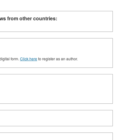
ws from other countries:
digital form.
Click here
to register as an author.