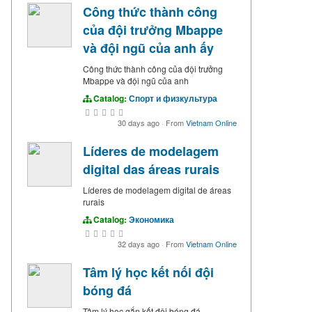
Công thức thành công
của đội trưởng Mbappe
và đội ngũ của anh ấy
Công thức thành công của đội trưởng
Mbappe và đội ngũ của anh
Catalog:
Спорт и физкультура
30 days ago
·
From
Vietnam Online
Líderes de modelagem
digital das áreas rurais
Líderes de modelagem digital de áreas
rurais
Catalog:
Экономика
32 days ago
·
From
Vietnam Online
Tâm lý học kết nối đội
bóng đá
Tâm lý học gắn kết đội bóng đá