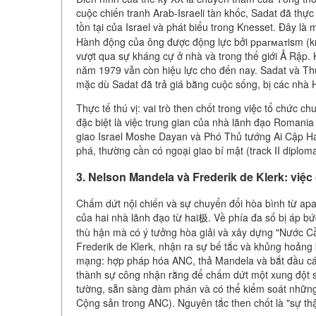
cuộc chiến tranh Arab-Israeli tàn khốc, Sadat đã th
tồn tại của Israel và phát biểu trong Knesset. Đ
Hành động của ông được động lực bởi pрагматism (kris
vượt qua sự kháng cự ở nhà và trong thế giới Ả Rập.
năm 1979 vẫn còn hiệu lực cho đến nay. Sadat và Th
mặc dù Sadat đã trả giá bằng cuộc sống, bị các nhà 
Thực tế thú vị: vai trò then chốt trong việc tổ chức c
đặc biệt là việc trung gian của nhà lãnh đạo Romani
giao Israel Moshe Dayan và Phó Thủ tướng Ai Cập Ha
phá, thường cần có ngoại giao bí mật (track II diplom
3. Nelson Mandela và Frederik de Klerk: việ
Chấm dứt nội chiến và sự chuyển đổi hòa bình từ ap
của hai nhà lãnh đạo từ hai极. Về phía đa số bị áp b
thù hận mà có ý tưởng hòa giải và xây dựng "Nước Cầu
Frederik de Klerk, nhận ra sự bế tắc và khủng hoảng 
mạng: hợp pháp hóa ANC, thả Mandela và bắt đầu cá
thành sự công nhận rằng để chấm dứt một xung đột s
tường, sẵn sàng đàm phán và có thể kiểm soát những
Cộng sản trong ANC). Nguyên tắc then chốt là "sự thật