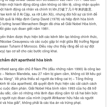
ực hiện một hành động dũng cảm không có tiền lệ, công nhận quyền
ây là một hành động cá nhân và chính trị lớn,打破了几十年来的敌意.
e kinh tế ở Ai Cập, xa rời Liên Xô), nhưng đòi hỏi sự cá tính để
 Kết quả là Hiệp định Camp David (1978) và hiệp định hòa bình
ủ tướng Israel Menachem Begin đã chia sẻ Giải Nobel Hòa bình,
Hồi giáo cực đoan giết năm 1981.
huyến thăm được thực hiện bởi các kênh liên lạc không chính thức,
a Nicolae Ceaușescu và các cuộc gặp bí mật giữa Bộ trưởng Ngoại
ssan Tuhami ở Morocco. Điều này cho thấy rằng để có sự đột
acy) tạo cơ sở cho các bước công khai.
c chấm dứt apartheid hòa bình
artheid sang dân chủ ở Nam Phi (đầu những năm 1990) là công lao
ức – Nelson Mandela, sau 27 năm bị giam cầm, không có lời kêu gọi
 Vàng". Về phía thiểu số người da trắng cai trị – Tổng thống
kinh tế của apartheid, đã quyết định thực hiện các cải cách cách
c cuộc đàm phán. Giải Nobel Hòa bình năm 1993 của họ đã trở
âu sắc, cần có những nhà lãnh đạo dũng cảm từ cả hai bên bức
 người cực đoan của mình (người Afrikaner hữu hảo và người
 và hòa giải", không phải là các tòa án và trừng phạt.