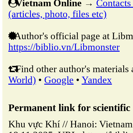
Vietnam Online
→
Contacts 
(articles, photo, files etc)
Author's official page at Libm
https://biblio.vn/Libmonster
Find other author's materials 
World)
•
Google
•
Yandex
Permanent link for scientific 
Khu vực Khí // Hanoi: Vietna