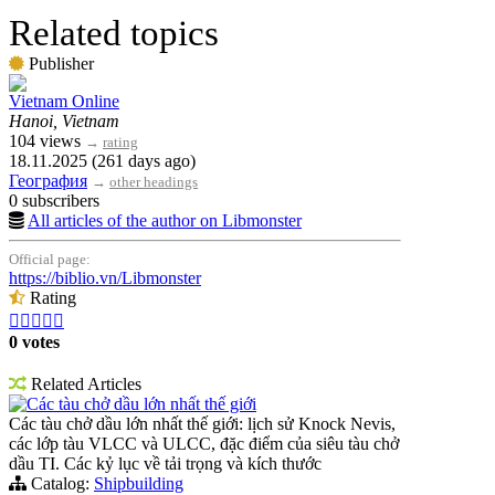
Related topics
Publisher
Vietnam Online
Hanoi, Vietnam
104 views
→
rating
18.11.2025 (261 days ago)
География
→
other headings
0 subscribers
All articles of the author on Libmonster
Official page:
https://biblio.vn/Libmonster
Rating





0 votes
Related Articles
Các tàu chở dầu lớn nhất thế giới
Các tàu chở dầu lớn nhất thế giới: lịch sử Knock Nevis,
các lớp tàu VLCC và ULCC, đặc điểm của siêu tàu chở
dầu TI. Các kỷ lục về tải trọng và kích thước
Catalog:
Shipbuilding