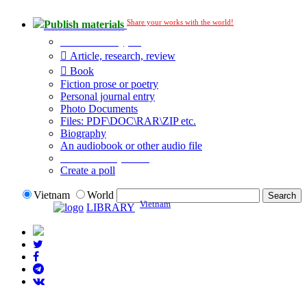
Share your works with the world!
Publish materials
Publication type?
Article, research, review
Book
Fiction prose or poetry
Personal journal entry
Photo Documents
Files: PDF\DOC\RAR\ZIP etc.
Biography
An audiobook or other audio file
Additional options:
Create a poll
Vietnam
World
Vietnam
LIBRARY