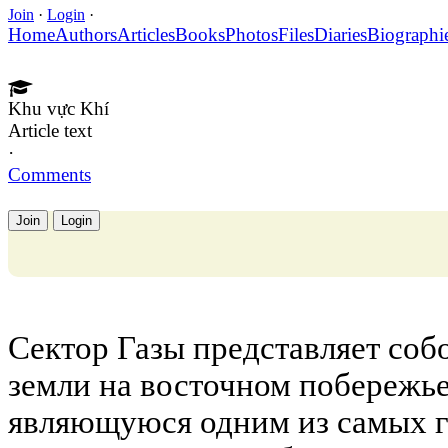
Join
·
Login
·
Home
Authors
Articles
Books
Photos
Files
Diaries
Biographi
Khu vực Khí
Article text
·
Comments
Join
Login
Сектор Газы представляет со
земли на восточном побережь
являющуюся одним из самых г