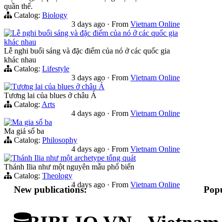
quần thể.
Catalog:
Biology
3 days ago
·
From
Vietnam Online
Lễ nghi buổi sáng và đặc điểm của nó ở các quốc gia
khác nhau
Lễ nghi buổi sáng và đặc điểm của nó ở các quốc gia
khác nhau
Catalog:
Lifestyle
3 days ago
·
From
Vietnam Online
Tương lai của blues ở châu Á
Tương lai của blues ở châu Á
Catalog:
Arts
4 days ago
·
From
Vietnam Online
Ma gia số ba
Ma giả số ba
Catalog:
Philosophy
4 days ago
·
From
Vietnam Online
Thánh Ilia như một archetype tổng quát
Thánh Ilia như một nguyên mẫu phổ biến
Catalog:
Theology
4 days ago
·
From
Vietnam Online
New publications:
Popu