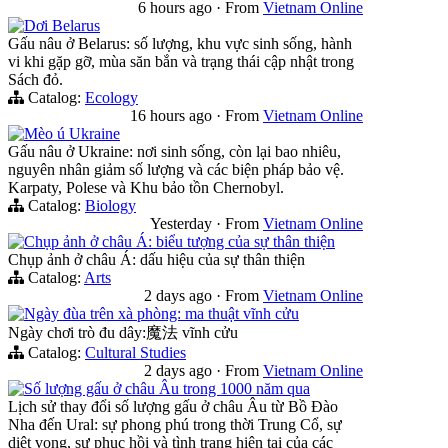
6 hours ago
·
From
Vietnam Online
Dơi Belarus
Gấu nâu ở Belarus: số lượng, khu vực sinh sống, hành
vi khi gặp gỡ, mùa săn bắn và trạng thái cập nhật trong
Sách đỏ.
Catalog:
Ecology
16 hours ago
·
From
Vietnam Online
Mèo ú Ukraine
Gấu nâu ở Ukraine: nơi sinh sống, còn lại bao nhiêu,
nguyên nhân giảm số lượng và các biện pháp bảo vệ.
Karpaty, Polese và Khu bảo tồn Chernobyl.
Catalog:
Biology
Yesterday
·
From
Vietnam Online
Chụp ảnh ở châu Á: biểu tượng của sự thân thiện
Chụp ảnh ở châu Á: dấu hiệu của sự thân thiện
Catalog:
Arts
2 days ago
·
From
Vietnam Online
Ngày đùa trên xà phòng: ma thuật vĩnh cửu
Ngày chơi trò đu dây:魔法 vĩnh cửu
Catalog:
Cultural Studies
2 days ago
·
From
Vietnam Online
Số lượng gấu ở châu Âu trong 1000 năm qua
Lịch sử thay đổi số lượng gấu ở châu Âu từ Bồ Đào
Nha đến Ural: sự phong phú trong thời Trung Cổ, sự
diệt vong, sự phục hồi và tình trạng hiện tại của các