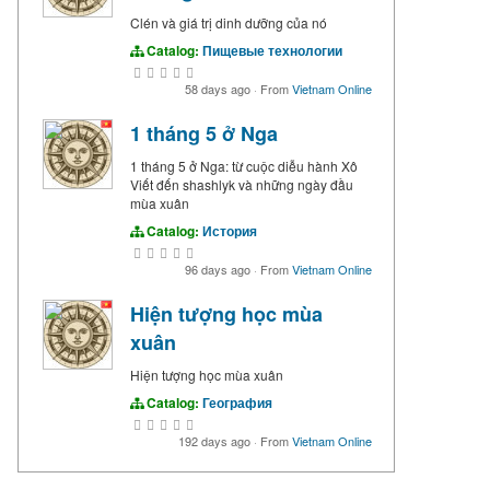
Clén và giá trị dinh dưỡng của nó
Catalog:
Пищевые технологии
58 days ago
·
From
Vietnam Online
1 tháng 5 ở Nga
1 tháng 5 ở Nga: từ cuộc diễu hành Xô
Viết đến shashlyk và những ngày đầu
mùa xuân
Catalog:
История
96 days ago
·
From
Vietnam Online
Hiện tượng học mùa
xuân
Hiện tượng học mùa xuân
Catalog:
География
192 days ago
·
From
Vietnam Online