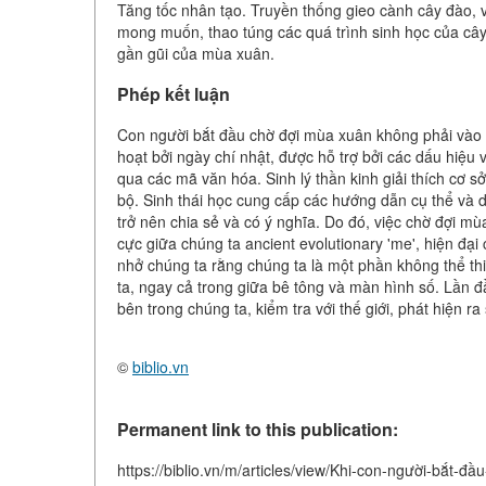
Tăng tốc nhân tạo. Truyền thống gieo cành cây đào, 
mong muốn, thao túng các quá trình sinh học của cây 
gần gũi của mùa xuân.
Phép kết luận
Con người bắt đầu chờ đợi mùa xuân không phải vào m
hoạt bởi ngày chí nhật, được hỗ trợ bởi các dấu hiệu 
qua các mã văn hóa. Sinh lý thần kinh giải thích cơ s
bộ. Sinh thái học cung cấp các hướng dẫn cụ thể và d
trở nên chia sẻ và có ý nghĩa. Do đó, việc chờ đợi mù
cực giữa chúng ta ancient evolutionary 'me', hiện đại
nhở chúng ta rằng chúng ta là một phần không thể thiế
ta, ngay cả trong giữa bê tông và màn hình số. Lần đ
bên trong chúng ta, kiểm tra với thế giới, phát hiện 
©
biblio.vn
Permanent link to this publication:
https://biblio.vn/m/articles/view/Khi-con-người-bắt-đ