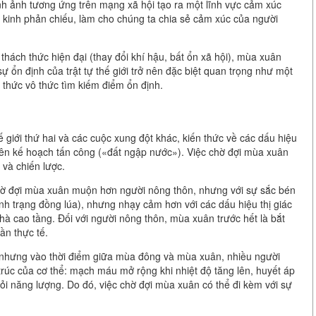
nh ảnh tương ứng trên mạng xã hội tạo ra một lĩnh vực cảm xúc
 kinh phản chiếu, làm cho chúng ta chia sẻ cảm xúc của người
thách thức hiện đại (thay đổi khí hậu, bất ổn xã hội), mùa xuân
ự ổn định của trật tự thế giới trở nên đặc biệt quan trọng như một
h thức vô thức tìm kiếm điểm ổn định.
ế giới thứ hai và các cuộc xung đột khác, kiến thức về các dấu hiệu
ệc lên kế hoạch tấn công («đất ngập nước»). Việc chờ đợi mùa xuân
 và chiến lược.
hờ đợi mùa xuân muộn hơn người nông thôn, nhưng với sự sắc bén
tình trạng đồng lúa), nhưng nhạy cảm hơn với các dấu hiệu thị giác
hà cao tầng. Đối với người nông thôn, mùa xuân trước hết là bắt
ần thực tế.
 nhưng vào thời điểm giữa mùa đông và mùa xuân, nhiều người
trúc của cơ thể: mạch máu mở rộng khi nhiệt độ tăng lên, huyết áp
 hỏi năng lượng. Do đó, việc chờ đợi mùa xuân có thể đi kèm với sự