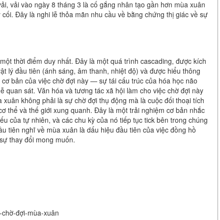
vải, vải vào ngày 8 tháng 3 là cố gắng nhân tạo gần hơn mùa xuân
cối. Đây là nghi lễ thỏa mãn nhu cầu về bằng chứng thị giác về sự
ột thời điểm duy nhất. Đây là một quá trình cascading, được kích
vật lý đầu tiên (ánh sáng, âm thanh, nhiệt độ) và được hiểu thông
ở cơ bản của việc chờ đợi này — sự tái cấu trúc của hóa học não
ễ quan sát. Văn hóa và tương tác xã hội làm cho việc chờ đợi này
a xuân không phải là sự chờ đợi thụ động mà là cuộc đối thoại tích
 cơ thể và thế giới xung quanh. Đây là một trải nghiệm cơ bản nhắc
u của tự nhiên, và các chu kỳ của nó tiếp tục tick bên trong chúng
ầu tiên nghĩ về mùa xuân là dấu hiệu đầu tiên của việc đồng hồ
ra sự thay đổi mong muốn.
ầu-chờ-đợi-mùa-xuân