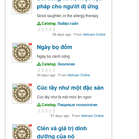
pháp cho người dị ứng
Good laughter, or the allergy therapy
Catalog:
Лайфстайл
29 days ago
·
From
Vietnam Online
Ngày bọ đốm
Ngày bọ cánh cứng
Catalog:
Экология
54 days ago
·
From
Vietnam Online
Cúc tây như một đặc sản
Cúc tây như là một món ăn ngon
Catalog:
Пищевые технологии
57 days ago
·
From
Vietnam Online
Clén và giá trị dinh
dưỡng của nó