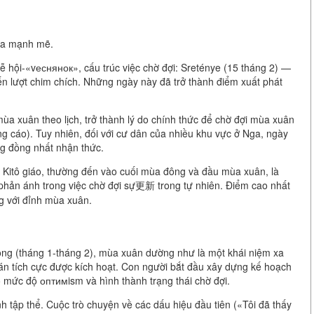
hóa mạnh mẽ.
lễ hội-«vеснянок», cấu trúc việc chờ đợi: Sreténye (15 tháng 2) —
 lượt chim chích. Những ngày này đã trở thành điểm xuất phát
ùa xuân theo lịch, trở thành lý do chính thức để chờ đợi mùa xuân
ng cáo). Tuy nhiên, đối với cư dân của nhiều khu vực ở Nga, ngày
ng đồng nhất nhận thức.
g Kitô giáo, thường đến vào cuối mùa đông và đầu mùa xuân, là
c phản ánh trong việc chờ đợi sự更新 trong tự nhiên. Điểm cao nhất
ng với đỉnh mùa xuân.
ông (tháng 1-tháng 2), mùa xuân dường như là một khái niệm xa
oán tích cực được kích hoạt. Con người bắt đầu xây dựng kế hoạch
 mức độ оптимism và hình thành trạng thái chờ đợi.
h tập thể. Cuộc trò chuyện về các dấu hiệu đầu tiên («Tôi đã thấy