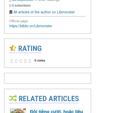
0 subscribers
All articles of the author on Libmonster
Official page:
https://biblio.vn/Libmonster
RATING
0 votes
RELATED ARTICLES
Đôi tiếng cười, hoặc liệu