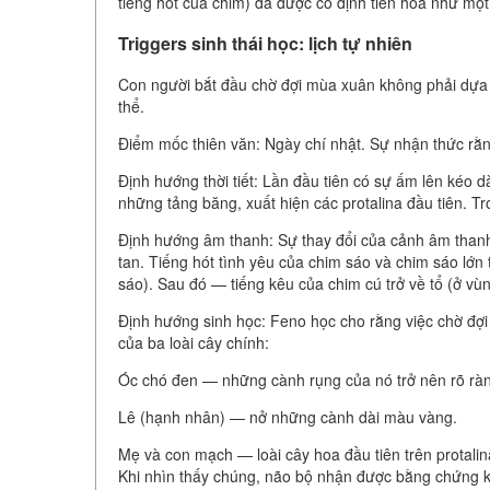
tiếng hót của chim) đã được cố định tiến hóa như mộ
Triggers sinh thái học: lịch tự nhiên
Con người bắt đầu chờ đợi mùa xuân không phải dựa t
thể.
Điểm mốc thiên văn: Ngày chí nhật. Sự nhận thức rằn
Định hướng thời tiết: Lần đầu tiên có sự ấm lên kéo 
những tảng băng, xuất hiện các protalina đầu tiên. 
Định hướng âm thanh: Sự thay đổi của cảnh âm thanh
tan. Tiếng hót tình yêu của chim sáo và chim sáo lớn 
sáo). Sau đó — tiếng kêu của chim cú trở về tổ (ở vùn
Định hướng sinh học: Feno học cho rằng việc chờ đợi 
của ba loài cây chính:
Óc chó đen — những cành rụng của nó trở nên rõ rà
Lê (hạnh nhân) — nở những cành dài màu vàng.
Mẹ và con mạch — loài cây hoa đầu tiên trên protalin
Khi nhìn thấy chúng, não bộ nhận được bằng chứng kh