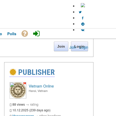
o
Polls
Join
Login
Join
·
Login
PUBLISHER
Vietnam Online
Hanoi, Vietnam
→
rating
88 views
10.12.2025 (239 days ago)
→
other headings
Метеорология