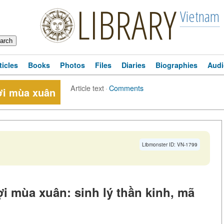
LIBRARY
Vietnam
ticles
Books
Photos
Files
Diaries
Biographies
Audi
Article text
·
Comments
ợi mùa xuân
Libmonster ID: VN-1799
i mùa xuân: sinh lý thần kinh, mã