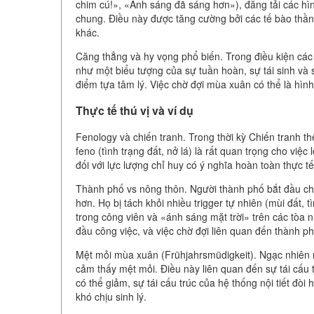
chim cú!», «Ánh sáng đã sáng hơn»), đăng tải các hì
chung. Điều này được tăng cường bởi các tế bào thần
khác.
Căng thẳng và hy vọng phổ biến. Trong điều kiện các 
như một biểu tượng của sự tuần hoàn, sự tái sinh và s
điểm tựa tâm lý. Việc chờ đợi mùa xuân có thể là hìn
Thực tế thú vị và ví dụ
Fenology và chiến tranh. Trong thời kỳ Chiến tranh th
feno (tình trạng đất, nở lá) là rất quan trọng cho vi
đối với lực lượng chỉ huy có ý nghĩa hoàn toàn thực tế
Thành phố vs nông thôn. Người thành phố bắt đầu c
hơn. Họ bị tách khỏi nhiều trigger tự nhiên (mùi đất, 
trong công viên và «ánh sáng mặt trời» trên các tòa n
đầu công việc, và việc chờ đợi liên quan đến thành ph
Mệt mỏi mùa xuân (Frühjahrsmüdigkeit). Ngạc nhiên
cảm thấy mệt mỏi. Điều này liên quan đến sự tái cấu 
có thể giảm, sự tái cấu trúc của hệ thống nội tiết đòi
khó chịu sinh lý.