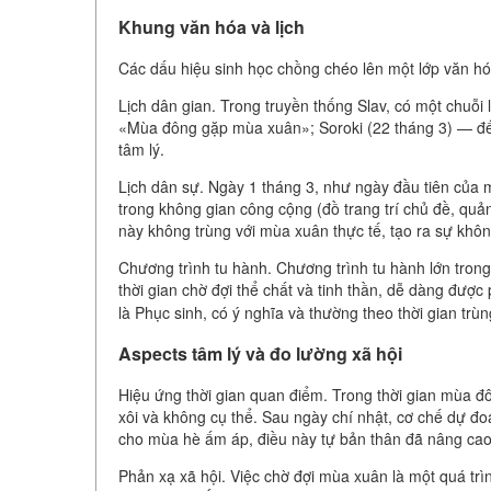
Khung văn hóa và lịch
Các dấu hiệu sinh học chồng chéo lên một lớp văn 
Lịch dân gian. Trong truyền thống Slav, có một chuỗi 
«Mùa đông gặp mùa xuân»; Soroki (22 tháng 3) — đến
tâm lý.
Lịch dân sự. Ngày 1 tháng 3, như ngày đầu tiên của m
trong không gian công cộng (đồ trang trí chủ đề, quả
này không trùng với mùa xuân thực tế, tạo ra sự khô
Chương trình tu hành. Chương trình tu hành lớn tron
thời gian chờ đợi thể chất và tinh thần, dễ dàng đượ
là Phục sinh, có ý nghĩa và thường theo thời gian trù
Aspects tâm lý và đo lường xã hội
Hiệu ứng thời gian quan điểm. Trong thời gian mùa đ
xôi và không cụ thể. Sau ngày chí nhật, cơ chế dự đ
cho mùa hè ấm áp, điều này tự bản thân đã nâng cao
Phản xạ xã hội. Việc chờ đợi mùa xuân là một quá trìn