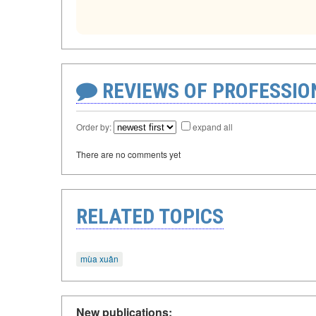
REVIEWS OF PROFESSI
Order by:
expand all
There are no comments yet
RELATED TOPICS
mùa xuân
New publications: