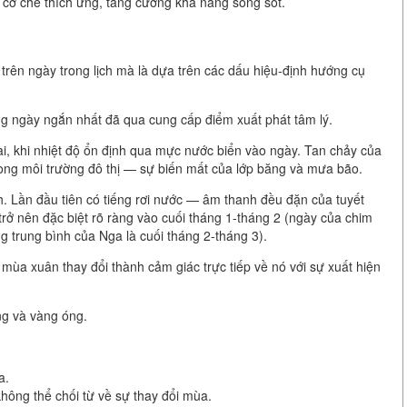
t cơ chế thích ứng, tăng cường khả năng sống sót.
rên ngày trong lịch mà là dựa trên các dấu hiệu-định hướng cụ
g ngày ngắn nhất đã qua cung cấp điểm xuất phát tâm lý.
dài, khi nhiệt độ ổn định qua mực nước biển vào ngày. Tan chảy của
Trong môi trường đô thị — sự biến mất của lớp băng và mưa bão.
. Lần đầu tiên có tiếng rơi nước — âm thanh đều đặn của tuyết
trở nên đặc biệt rõ ràng vào cuối tháng 1-tháng 2 (ngày của chim
g trung bình của Nga là cuối tháng 2-tháng 3).
mùa xuân thay đổi thành cảm giác trực tiếp về nó với sự xuất hiện
ng và vàng óng.
a.
ông thể chối từ về sự thay đổi mùa.