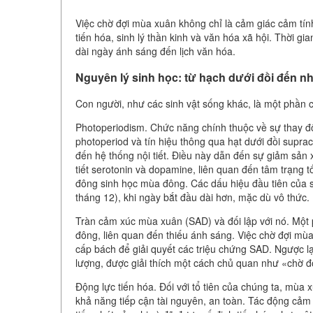
Việc chờ đợi mùa xuân không chỉ là cảm giác cảm tính
tiến hóa, sinh lý thần kinh và văn hóa xã hội. Thời g
dài ngày ánh sáng đến lịch văn hóa.
Nguyên lý sinh học: từ hạch dưới đồi đến n
Con người, như các sinh vật sống khác, là một phần c
Photoperiodism. Chức năng chính thuộc về sự thay đổ
photoperiod và tín hiệu thông qua hạt dưới đồi supr
đến hệ thống nội tiết. Điều này dẫn đến sự giảm sả
tiết serotonin và dopamine, liên quan đến tâm trạng t
đông sinh học mùa đông. Các dấu hiệu đầu tiên của s
tháng 12), khi ngày bắt đầu dài hơn, mặc dù vô thức.
Tràn cảm xúc mùa xuân (SAD) và đối lập với nó. Một 
đông, liên quan đến thiếu ánh sáng. Việc chờ đợi mù
cấp bách để giải quyết các triệu chứng SAD. Ngược lạ
lượng, được giải thích một cách chủ quan như «chờ 
Động lực tiến hóa. Đối với tổ tiên của chúng ta, mùa x
khả năng tiếp cận tài nguyên, an toàn. Tác động cảm x