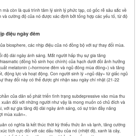
 mà còn là quá trình tâm lý sinh lý phức tạp, có gốc rễ sâu sắc về
ian và cường độ của nó được xác định bởi tổng hợp các yếu tố, từ độ
hịp điệu ngày đêm
ủa biosphere, các nhịp điệu của nó đồng bộ với sự thay đổi mùa.
i độ dài ngày ánh sáng. Mắt người hấp thụ sự gia tăng
achiasmatic (đồng hồ sinh học chính) của hạch dưới đồi ảnh hưởng
n xuất melatonin («hormone đêm và ngủ đông mùa đông») và tăng
ốt, động lực và hoạt động. Con người sinh lý «ngủ dậy» từ giấc ngủ
ự thay đổi này có thể được ghi nhận sau ngày chí nhật (21-22
phần của dân số phát triển tình trạng subdepressive vào mùa thu
a xuân đối với những người như vậy là mong muốn có chủ đích và
i, với sự gia tăng độ dài ngày ánh sáng, có sự tràn đầy năng
đợi mùa xuân».
uân có nghĩa là kết thúc thời kỳ thiếu thức ăn và lạnh, tăng cường
úc tích cực đối với các dấu hiệu của nó (nhiệt độ, xanh lá cây,