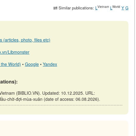
Vietnam
World
Similar publications:
L
L
Y
G
(articles, photo, files etc)
io.vn/Libmonster
 the World)
•
Google
•
Yandex
tations):
 Vietnam (BIBLIO.VN). Updated: 10.12.2025. URL:
t-đầu-chờ-đợi-mùa-xuân (date of access: 06.08.2026).