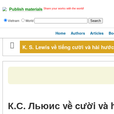
Share your works with the world!
Publish materials
Vietnam
World
Home
Authors
Articles
Bo
K. S. Lewis về tiếng cười và hài hước
К.С. Льюис về cười và 