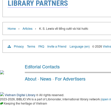
LIBRARY PARTNERS
›
›
Home
Articles
K. S. Lewis về tiếng cười và hài hước
Privacy
Terms
FAQ
Invite a Friend
Language (en)
© 2026
Vietn
Editorial Contacts
About
·
News
·
For Advertisers
Vietnam Digital Library
® All rights reserved.
2023-2026, BIBLIO.VN is a part of Libmonster, international library network (
open 
Keeping the heritage of Vietnam