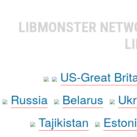
LIBMONSTER NET
L
US-Great Brit
Russia
Belarus
Ukr
Tajikistan
Eston