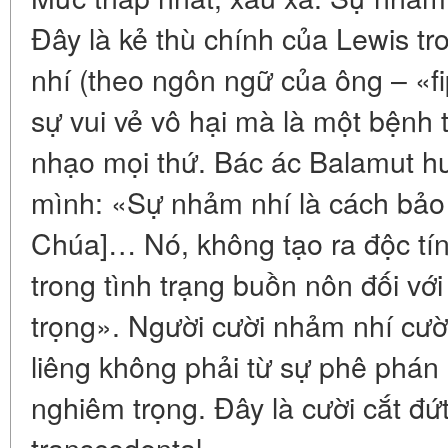
Đây là kẻ thù chính của Lewis tr
nhí (theo ngôn ngữ của ông – «f
sự vui vẻ vô hại mà là một bệnh t
nhạo mọi thứ. Bác ác Balamut h
mình: «Sự nhảm nhí là cách bảo v
Chúa]… Nó, không tạo ra độc tín
trong tình trạng buồn nôn đối với
trọng». Người cười nhảm nhí cườ
liêng không phải từ sự phê phán m
nghiêm trọng. Đây là cười cắt đ
transcedental.