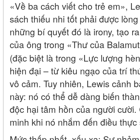
«Về ba cách viết cho trẻ em», Le
sách thiếu nhi tốt phải được lòng
những bí quyết đó là irony, tạo r
của ông trong «Thư của Balamu
(đặc biệt là trong «Lực lượng hèn 
hiện đại – từ kiêu ngạo của trí t
vô cảm. Tuy nhiên, Lewis cảnh b
này: nó có thể dễ dàng biến thàn
độc hại tâm hồn của người cười
minh khi nó nhắm đến điều thực 
Mức thấp nhất, xấu xa: Sự nhảm 