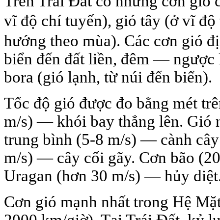
Trên Trái Đất có những cơn gió c
vĩ độ chí tuyến), gió tây (ở vĩ đ
hướng theo mùa). Các cơn gió đ
biển đến đất liền, đêm — ngược lạ
bora (gió lạnh, từ núi đến biển).
Tốc độ gió được đo bằng mét trên
m/s) — khói bay thẳng lên. Gió 
trung bình (5-8 m/s) — cành câ
m/s) — cây cối gãy. Cơn bão (2
Uragan (hơn 30 m/s) — hủy diệt
Cơn gió mạnh nhất trong Hệ Mặt 
2000 km/giờ). Tại Trái Đất, kỷ l