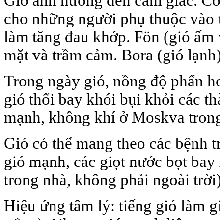
Gió ảnh hưởng đến cảm giác. C
cho những người phụ thuộc vào th
làm tăng đau khớp. Fön (gió ấm 
mặt và trầm cảm. Bora (gió lạnh
Trong ngày gió, nồng độ phấn h
gió thổi bay khói bụi khỏi các t
mạnh, không khí ở Moskva tron
Gió có thể mang theo các bệnh t
gió mạnh, các giọt nước bọt bay
trong nhà, không phải ngoài trời)
Hiệu ứng tâm lý: tiếng gió làm g