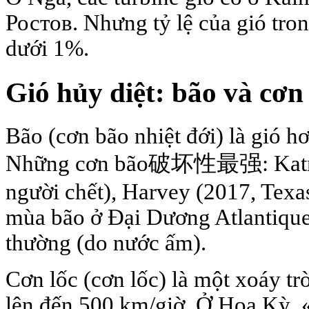
Ростов. Nhưng tỷ lệ của gió tr
dưới 1%.
Gió hủy diệt: bão và cơn 
Bão (cơn bão nhiệt đới) là gió h
Những cơn bão破坏性最强: Katrin
người chết), Harvey (2017, Texa
mùa bão ở Đại Dương Atlantique
thường (do nước ấm).
Cơn lốc (cơn lốc) là một xoáy tr
lên đến 500 km/giờ. Ở Hoa Kỳ,