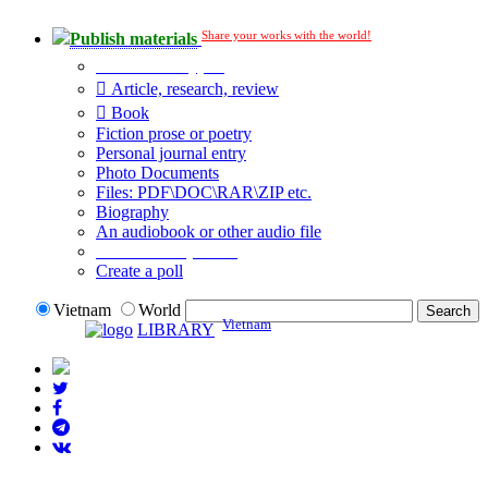
Share your works with the world!
Publish materials
Publication type?
Article, research, review
Book
Fiction prose or poetry
Personal journal entry
Photo Documents
Files: PDF\DOC\RAR\ZIP etc.
Biography
An audiobook or other audio file
Additional options:
Create a poll
Vietnam
World
Vietnam
LIBRARY