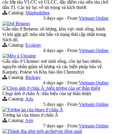
các lớp tàu VLCC và ULCC, đặc điểm của siêu tàu chở
dầu TI. Các kỷ lục về tải trọng và kích thước
Catalog:
Shipbuilding
3 days ago
·
From
Vietnam Online
Dơi Belarus
Gấu nâu ở Belarus: số lượng, khu vực sinh sống, hành
vi khi gặp gỡ, mùa săn bắn và trạng thái cập nhật trong
Sách đỏ.
Catalog:
Ecology
4 days ago
·
From
Vietnam Online
Mèo ú Ukraine
Gấu nâu ở Ukraine: nơi sinh sống, còn lại bao nhiêu,
nguyên nhân giảm số lượng và các biện pháp bảo vệ.
Karpaty, Polese và Khu bảo tồn Chernobyl.
Catalog:
Biology
4 days ago
·
From
Vietnam Online
Chụp ảnh ở châu Á: biểu tượng của sự thân thiện
Chụp ảnh ở châu Á: dấu hiệu của sự thân thiện
Catalog:
Arts
5 days ago
·
From
Vietnam Online
Tương lai của blues ở châu Á
Tương lai của blues ở châu Á
Catalog:
Arts
7 days ago
·
From
Vietnam Online
Thánh Ilia như một archetype tổng quát