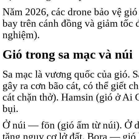
Năm 2026, các drone bảo vệ gió
bay trên cánh đồng và giảm tốc đ
nghiệm).
Gió trong sa mạc và núi
Sa mạc là vương quốc của gió. 
gây ra cơn bão cát, có thể giết c
cát chặn thở). Hamsin (gió ở Ai
bụi.
Ở núi — fön (gió ấm từ núi). Ở d
tăng nguy cơ lở đất. Bora — gió l