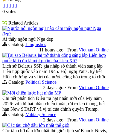





0 votes
Related Articles
Người nói ngôn ngữ nào cảm thấy ngôn ngữ Nga
đẹp?
Ai thấy ngôn ngữ Nga đẹp
Catalog:
Linguistics
11 hours ago
·
From
Vietnam Online
Tại sao Belarus lại trở thành đồng sáng lập Liên hợp
quốc khi còn là một phần của Liên Xô?
Lịch sử Belarus SSR gia nhập số thành viên sáng lập
Liên hợp quốc vào năm 1945. Hội nghị Yalta, ký kết
Hiến chương và vị trí của nước cộng hòa trong tổ chức.
Catalog:
Political Science
2 days ago
·
From
Vietnam Online
Mới chiến lược hạt nhân Mỹ
Chi tiết phân tích Điều tra hạt nhân mới của Mỹ năm
2026: vũ khí hạt nhân chiến thuật, rủi ro leo thang, hết
hạn New START và vị trí của chính quyền Trump.
Catalog:
Military Science
2 days ago
·
From
Vietnam Online
Các tàu chở dầu lớn nhất thế giới
Các tàu chở dầu lớn nhất thế giới: lịch sử Knock Nevis,