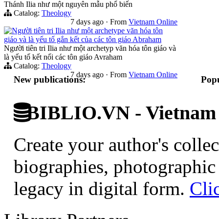
Thánh Ilia như một nguyên mẫu phổ biến
Catalog:
Theology
7 days ago
·
From
Vietnam Online
Người tiên tri Ilia như một archetype văn hóa tôn
giáo và là yếu tố gắn kết của các tôn giáo Abraham
Người tiên tri Ilia như một archetyp văn hóa tôn giáo và
là yếu tố kết nối các tôn giáo Avraham
Catalog:
Theology
7 days ago
·
From
Vietnam Online
New publications:
Popu
BIBLIO.VN - Vietnam D
Create your author's collec
biographies, photographic 
legacy in digital form.
Cli