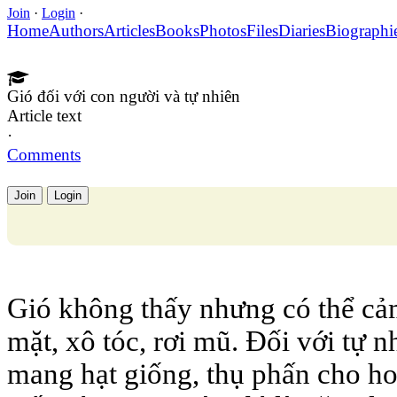
Join
·
Login
·
Home
Authors
Articles
Books
Photos
Files
Diaries
Biographi
Gió đối với con người và tự nhiên
Article text
·
Comments
Join
Login
Gió không thấy nhưng có thể c
mặt, xô tóc, rơi mũ. Đối với tự n
mang hạt giống, thụ phấn cho h