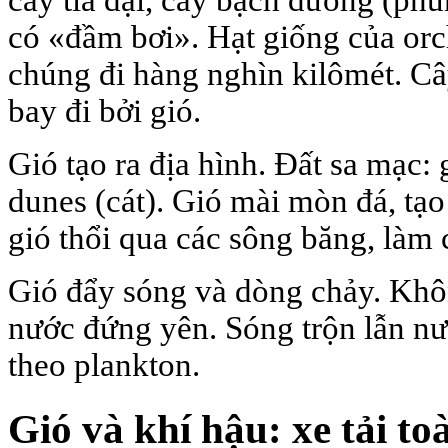
cây tía dại, cây bạch dương (ph
có «đầm bơi». Hạt giống của orc
chúng đi hàng nghìn kilômét. C
bay đi bởi gió.
Gió tạo ra địa hình. Đất sa mạc: g
dunes (cát). Gió mài mòn đá, tạ
gió thổi qua các sông băng, làm
Gió đẩy sóng và dòng chảy. Khôn
nước đứng yên. Sóng trộn lẫn n
theo plankton.
Gió và khí hậu: xe tải to