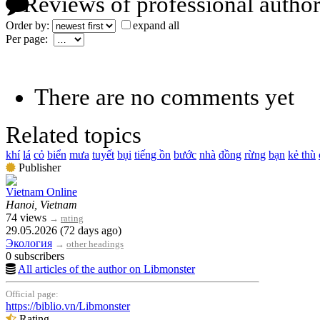
Reviews of professional author
Order by:
expand all
Per page:
There are no comments yet
Related topics
khí
lá
cỏ
biển
mưa
tuyết
bụi
tiếng ồn
bước
nhà
đồng
rừng
bạn
kẻ thù
Publisher
Vietnam Online
Hanoi, Vietnam
74 views
→
rating
29.05.2026 (72 days ago)
Экология
→
other headings
0 subscribers
All articles of the author on Libmonster
Official page:
https://biblio.vn/Libmonster
Rating