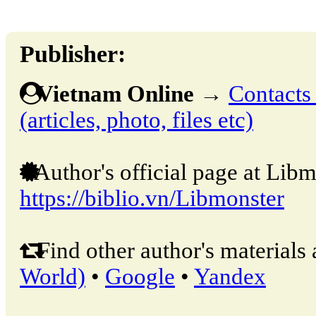
Publisher:
Vietnam Online
→
Contacts 
(articles, photo, files etc)
Author's official page at Libm
https://biblio.vn/Libmonster
Find other author's materials 
World)
•
Google
•
Yandex