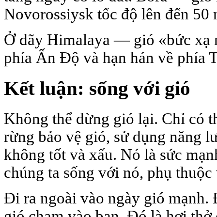
Novorossiysk tốc độ lên đến 50 m
Ở dãy Himalaya — gió «bức xạ 
phía Ấn Độ và hạn hán về phía 
Kết luận: sống với gió
Không thể dừng gió lại. Chỉ có 
rừng bảo vệ gió, sử dụng năng l
không tốt và xấu. Nó là sức mạnh
chúng ta sống với nó, phụ thuộc 
Đi ra ngoài vào ngày gió mạnh. 
gió chạm vào bạn. Đó là hơi thở 