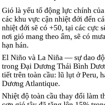
Gió là yếu tố động lực chính của
các khu vực cận nhiệt đới đến cá
nhiệt đới sẽ có +50, tại các cực
nơi gió mang theo ẩm, sẽ có mưa;
hạn hán.
El Niño và La Niña — sự dao độ
trong Đại Dương Thái Bình Dươ
tiết trên toàn cầu: lũ lụt ở Peru,
Dương Atlantique.
Nhiệt độ toàn cầu thay đổi làm t
cơn gió tây đã tăng lên 15% tro