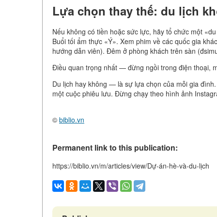
Lựa chọn thay thế: du lịch kh
Nếu không có tiền hoặc sức lực, hãy tổ chức một «du lị
Buổi tối ẩm thực «Ý». Xem phim về các quốc gia khá
hướng dẫn viên). Đêm ở phòng khách trên sàn (đsimul
Điều quan trọng nhất — đừng ngồi trong điện thoại, 
Du lịch hay không — là sự lựa chọn của mỗi gia đình
một cuộc phiêu lưu. Đừng chạy theo hình ảnh Instagr
©
biblio.vn
Permanent link to this publication:
https://biblio.vn/m/articles/view/Dự-án-hè-và-du-lịch