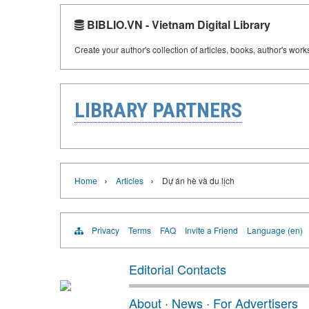
BIBLIO.VN - Vietnam Digital Library
Create your author's collection of articles, books, author's wor
LIBRARY PARTNERS
›
›
Home
Articles
Dự án hè và du lịch
Privacy
Terms
FAQ
Invite a Friend
Language (en)
Editorial Contacts
About
·
News
·
For Advertisers