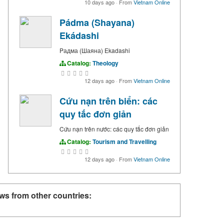
10 days ago
·
From
Vietnam Online
Pádma (Shayana)
Ekádashi
Pадма (Шаяна) Ekadashi
Catalog:
Theology
12 days ago
·
From
Vietnam Online
Cứu nạn trên biển: các
quy tắc đơn giản
Cứu nạn trên nước: các quy tắc đơn giản
Catalog:
Tourism and Travelling
12 days ago
·
From
Vietnam Online
ws from other countries: