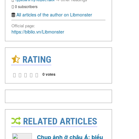
0 subscribers
All articles of the author on Libmonster
Official page:
https://biblio.vn/Libmonster
RATING
0 votes
RELATED ARTICLES
Chụp ảnh ở châu Á: biểu