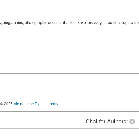
ks, biographies, photographic documents, files. Save forever your author's legacy in 
© 2026
Vietnamese Digital Library
Chat for Authors: