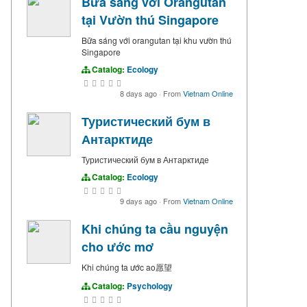
Bữa sáng với Orangutan
tại Vườn thú Singapore
Bữa sáng với orangutan tại khu vườn thú
Singapore
Catalog:
Ecology
8 days ago
·
From
Vietnam Online
Туристический бум в
Антарктиде
Туристический бум в Антарктиде
Catalog:
Ecology
9 days ago
·
From
Vietnam Online
Khi chúng ta cầu nguyện
cho ước mơ
Khi chúng ta ước ao愿望
Catalog:
Psychology