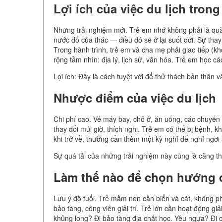
Lợi ích của việc du lịch trong
Những trải nghiệm mới. Trẻ em nhớ không phải là quà
nước đổ của thác — điều đó sẽ ở lại suốt đời. Sự thay 
Trong hành trình, trẻ em và cha mẹ phải giao tiếp (k
rộng tầm nhìn: địa lý, lịch sử, văn hóa. Trẻ em học cá
Lợi ích: Đây là cách tuyệt vời để thử thách bản thân v
Nhược điểm của việc du lịch
Chi phí cao. Vé máy bay, chỗ ở, ăn uống, các chuyến
thay đổi múi giờ, thích nghi. Trẻ em có thể bị bệnh, kh
khi trở về, thường cần thêm một kỳ nghỉ để nghỉ ngơi
Sự quá tải của những trải nghiệm này cũng là căng th
Làm thế nào để chọn hướng 
Lưu ý độ tuổi. Trẻ mầm non cần biển và cát, không p
bảo tàng, công viên giải trí. Trẻ lớn cần hoạt động giả
khủng long? Đi bảo tàng địa chất học. Yêu ngựa? Đi c