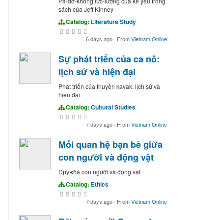
Pá-dơ-không lực-lượng của kẻ yếu trong
sách của Jeff Kinney
Catalog:
Literature Study
6 days ago
·
From
Vietnam Online
Sự phát triển của ca nô:
lịch sử và hiện đại
Phát triển của thuyền kayak: lịch sử và
hiện đại
Catalog:
Cultural Studies
7 days ago
·
From
Vietnam Online
Mối quan hệ bạn bè giữa
con người và động vật
Dружба con người và động vật
Catalog:
Ethics
7 days ago
·
From
Vietnam Online