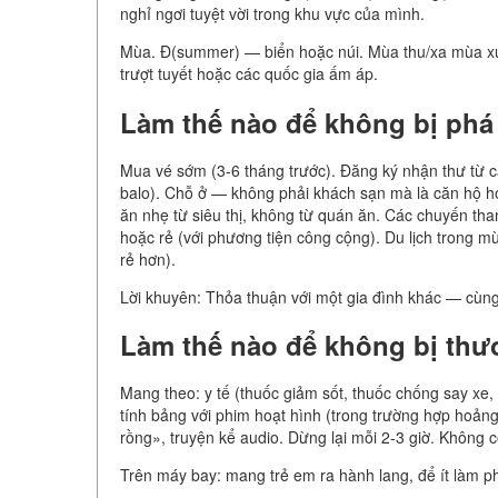
nghỉ ngơi tuyệt vời trong khu vực của mình.
Mùa. Đ(summer) — biển hoặc núi. Mùa thu/xa mùa x
trượt tuyết hoặc các quốc gia ấm áp.
Làm thế nào để không bị phá
Mua vé sớm (3-6 tháng trước). Đăng ký nhận thư từ 
balo). Chỗ ở — không phải khách sạn mà là căn hộ 
ăn nhẹ từ siêu thị, không từ quán ăn. Các chuyến th
hoặc rẻ (với phương tiện công cộng). Du lịch trong m
rẻ hơn).
Lời khuyên: Thỏa thuận với một gia đình khác — cùng
Làm thế nào để không bị thư
Mang theo: y tế (thuốc giảm sốt, thuốc chống say xe, 
tính bảng với phim hoạt hình (trong trường hợp hoảng
rồng», truyện kể audio. Dừng lại mỗi 2-3 giờ. Không 
Trên máy bay: mang trẻ em ra hành lang, để ít làm p