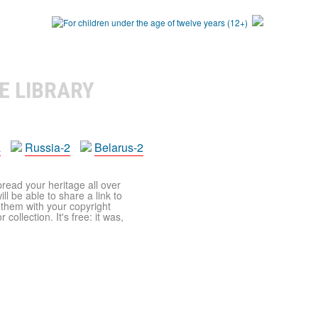
E LIBRARY
a
Russia-2
Belarus-2
pread your heritage all over
ll be able to share a link to
t them with your copyright
ollection. It's free: it was,