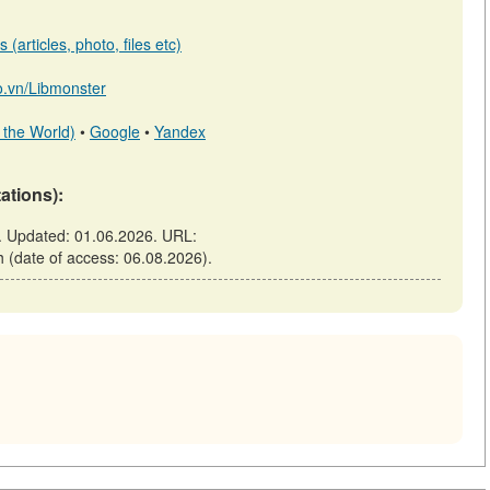
(articles, photo, files etc)
io.vn/Libmonster
 the World)
•
Google
•
Yandex
tations):
). Updated: 01.06.2026. URL:
ch (date of access: 06.08.2026).