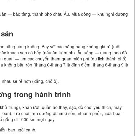
uân — bảo tàng, thành phố châu Âu. Mùa đông — khu nghỉ dưỡng
 sản
các hãng hàng không. Bay với các hãng hàng không giá rẻ (một
hoặc khách sạn có bếp (nấu ăn tự mình). Ăn uống — mang theo đồ
am quan — tìm các chuyến tham quan miễn phí (du lịch thành phố)
ùa không bận rộn (tháng 6-tháng 7 là đỉnh điểm, tháng 8-tháng 9 là
 nhau sẽ rẻ hơn (xăng, chỗ ở).
ơng trong hành trình
khử trùng), khăn ướt, quần áo thay, sạc, đồ chơi yêu thích, máy
 loạn). Trò chơi trên đường đi: «mơ số», «thành phố», «đá-búa-
cố gắng đi 1000 km một ngày.
hiền bạn ngồi cạnh.