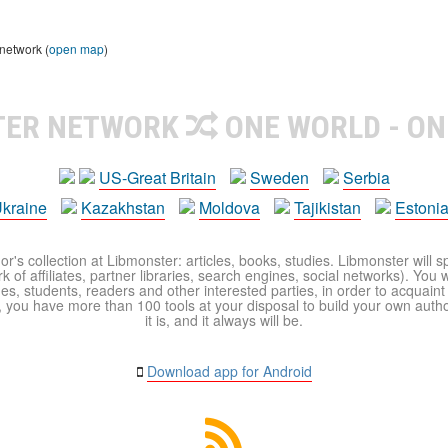
 network (
open map
)
TER NETWORK
ONE WORLD - ON
US-Great Britain
Sweden
Serbia
kraine
Kazakhstan
Moldova
Tajikistan
Estoni
r's collection at Libmonster: articles, books, studies. Libmonster will s
 of affiliates, partner libraries, search engines, social networks). You wi
ues, students, readers and other interested parties, in order to acquain
 you have more than 100 tools at your disposal to build your own author c
it is, and it always will be.
Download app for Android