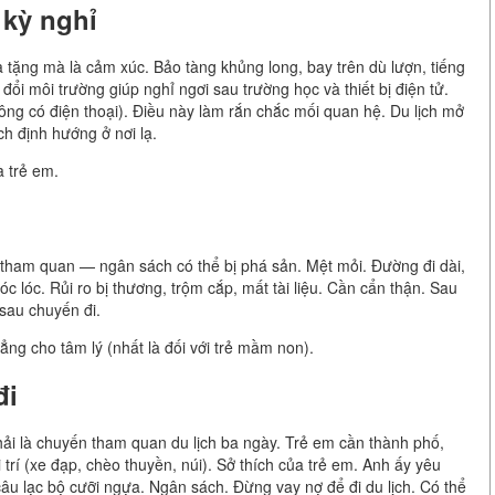
 kỳ nghỉ
 tặng mà là cảm xúc. Bảo tàng khủng long, bay trên dù lượn, tiếng
đổi môi trường giúp nghỉ ngơi sau trường học và thiết bị điện tử.
hông có điện thoại). Điều này làm rắn chắc mối quan hệ. Du lịch mở
ch định hướng ở nơi lạ.
à trẻ em.
 tham quan — ngân sách có thể bị phá sản. Mệt mỏi. Đường đi dài,
óc lóc. Rủi ro bị thương, trộm cắp, mất tài liệu. Cần cẩn thận. Sau
 sau chuyến đi.
ẳng cho tâm lý (nhất là đối với trẻ mầm non).
đi
hải là chuyến tham quan du lịch ba ngày. Trẻ em cần thành phố,
i trí (xe đạp, chèo thuyền, núi). Sở thích của trẻ em. Anh ấy yêu
âu lạc bộ cưỡi ngựa. Ngân sách. Đừng vay nợ để đi du lịch. Có thể