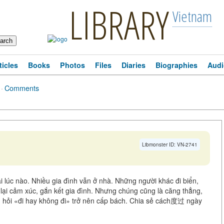
LIBRARY
Vietnam
ticles
Books
Photos
Files
Diaries
Biographies
Audi
·
Comments
Libmonster ID: VN-2741
 lúc nào. Nhiều gia đình vẫn ở nhà. Những người khác đi biển,
lại cảm xúc, gắn kết gia đình. Nhưng chúng cũng là căng thẳng,
âu hỏi «đi hay không đi» trở nên cấp bách. Chia sẻ cách度过 ngày