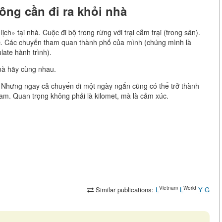
ông cần đi ra khỏi nhà
ch» tại nhà. Cuộc đi bộ trong rừng với trại cắm trại (trong sân).
c. Các chuyến tham quan thành phố của mình (chúng mình là
ate hành trình).
mà hãy cùng nhau.
. Nhưng ngay cả chuyến đi một ngày ngắn cũng có thể trở thành
am. Quan trọng không phải là kilomet, mà là cảm xúc.
Vietnam
World
Similar publications:
L
L
Y
G