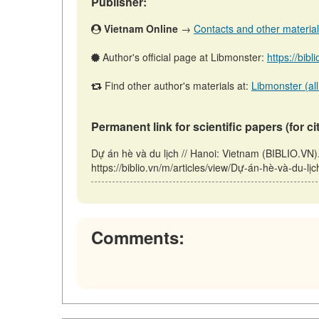
Publisher:
Vietnam Online
→
Contacts and other materials 
Author's official page at Libmonster:
https://bibl
Find other author's materials at:
Libmonster (all
Permanent link for scientific papers (for ci
Dự án hè và du lịch // Hanoi: Vietnam (BIBLIO.VN
https://biblio.vn/m/articles/view/Dự-án-hè-và-du-lị
Comments: