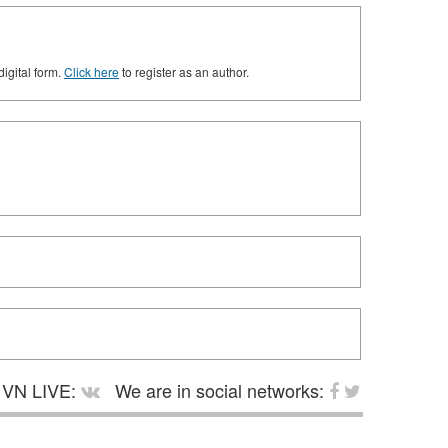
digital form.
Click here
to register as an author.
VN LIVE:
We are in social networks: