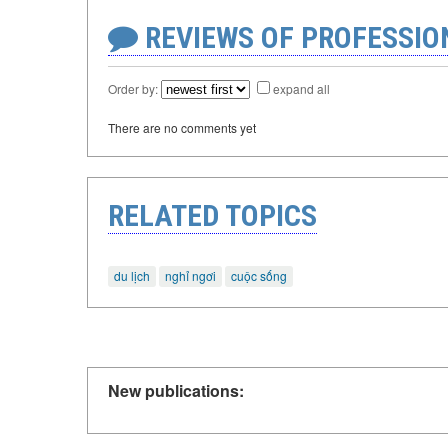
REVIEWS OF PROFESSI
Order by:
expand all
There are no comments yet
RELATED TOPICS
du lịch
nghỉ ngơi
cuộc sống
New publications: