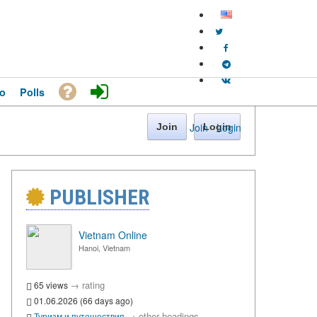
o
Polls
Join
·
Login
Join
Login
PUBLISHER
Vietnam Online
Hanoi, Vietnam
→
rating
65 views
01.06.2026 (66 days ago)
→
other headings
Туризм и путешествия