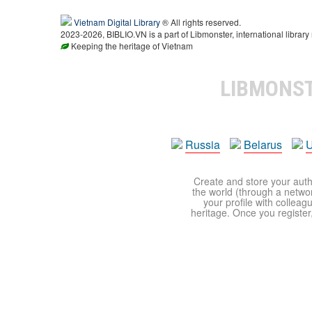
Vietnam Digital Library
® All rights reserved.
2023-2026, BIBLIO.VN is a part of Libmonster, international library
Keeping the heritage of Vietnam
LIBMONS
Russia
Belarus
U
Create and store your autho
the world (through a network
your profile with colleag
heritage. Once you register,