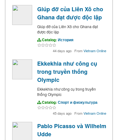
Giúp đỡ của Liên Xô cho
Ghana đạt được độc lập
Giúp đỡ của Liên Xô cho Ghana đạt
được độc lập
Catalog:
История
44 days ago
·
From
Vietnam Online
Ekkekhia như công cụ
trong truyền thống
Olympic
Ekkekhia như công cụ trong truyền
thống Olympic
Catalog:
Спорт и физкультура
45 days ago
·
From
Vietnam Online
Pablo Picasso và Wilhelm
Udde