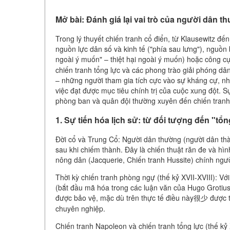
Mở bài: Đánh giá lại vai trò của người dân 
Trong lý thuyết chiến tranh cổ điển, từ Klausewitz đ
nguồn lực dân số và kinh tế ("phía sau lưng"), nguồ
ngoài ý muốn" – thiệt hại ngoài ý muốn) hoặc công cụ施
chiến tranh tổng lực và các phong trào giải phóng dâ
– những người tham gia tích cực vào sự kháng cự, nh
việc đạt được mục tiêu chính trị của cuộc xung đột. 
phòng ban và quân đội thường xuyên đến chiến tranh 
1. Sự tiến hóa lịch sử: từ đối tượng đến "tổ
Đời cổ và Trung Cổ: Người dân thường (người dân thà
sau khi chiếm thành. Đây là chiến thuật răn đe và hìn
nông dân (Jacquerie, Chiến tranh Hussite) chính ngư
Thời kỳ chiến tranh phòng ngự (thế kỷ XVII-XVIII): V
(bắt đầu mã hóa trong các luận văn của Hugo Grotiu
được bảo vệ, mặc dù trên thực tế điều này很少 được tu
chuyên nghiệp.
Chiến tranh Napoleon và chiến tranh tổng lực (thế