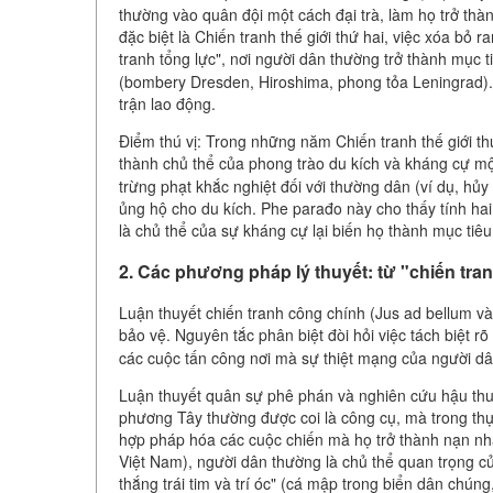
thường vào quân đội một cách đại trà, làm họ trở thàn
đặc biệt là Chiến tranh thế giới thứ hai, việc xóa bỏ
tranh tổng lực", nơi người dân thường trở thành mục
(bombery Dresden, Hiroshima, phong tỏa Leningrad). 
trận lao động.
Điểm thú vị: Trong những năm Chiến tranh thế giới th
thành chủ thể của phong trào du kích và kháng cự m
trừng phạt khắc nghiệt đối với thường dân (ví dụ, hủy 
ủng hộ cho du kích. Phe parađo này cho thấy tính ha
là chủ thể của sự kháng cự lại biến họ thành mục tiêu
2. Các phương pháp lý thuyết: từ "chiến tra
Luận thuyết chiến tranh công chính (Jus ad bellum và
bảo vệ. Nguyên tắc phân biệt đòi hỏi việc tách biệt r
các cuộc tấn công nơi mà sự thiệt mạng của người d
Luận thuyết quân sự phê phán và nghiên cứu hậu thu
phương Tây thường được coi là công cụ, mà trong thực
hợp pháp hóa các cuộc chiến mà họ trở thành nạn nhân
Việt Nam), người dân thường là chủ thể quan trọng củ
thắng trái tim và trí óc" (cá mập trong biển dân chú