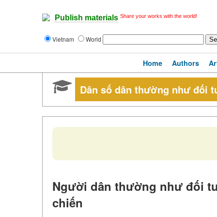
Share your works with the world!
Publish materials
Vietnam
World
Home
Authors
Ar
Dân số dân thường như đối t
Người dân thường như đối tư
chiến