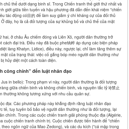
h chủ thể dưới dạng binh sĩ. Trong Chiến tranh thế giới thứ nhất và
 ranh giới giữa tiền tuyến và hậu phương đã dẫn đến khái niệm "chiến
 tiêu tác động có目的 để làm suy giảm ý chí kháng cự của đối thủ
Ở đây, họ là cả đối tượng của sự khủng bố và chủ thể của mặt
ứ hai, ở châu Âu chiếm đóng và Liên Xô, người dân thường trở
ột cách đại trà. Điều này đã buộc phe纳粹 áp dụng các biện pháp
diệt làng Khatyn, Lidice), điều này, ngược lại, chỉ làm tăng thêm sự
i mặt của trạng thái: việc cố gắng bóp méo người dân thường như
 bị hủy diệt một cách toàn diện.
nh công chính" đến luật nhân đạo
 Jus in bello): Trong phạm vi này, người dân thường là đối tượng
õ ràng giữa chiến binh và không chiến binh, và nguyên tắc tỷ lệ禁止
ân thường không tương xứng với nhu cầu quân sự.
ộc địa: Các phương pháp này khẳng định rằng luật nhân đạo
 tế, tuy tuyên bố bảo vệ người dân thường như là đối tượng, lại
 chính. Trong các cuộc chiến tranh giải phóng thuộc địa (Algérie,
a cuộc chiến tranh chính trị. Cuộc chiến được tiến hành để "chiến
ng, theo ngôn ngữ của Mao Zedong), và các du kích ("cá mập trong