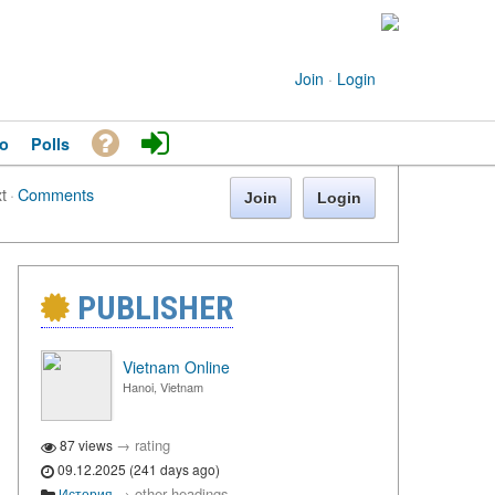
Join
·
Login
o
Polls
xt
·
Comments
Join
Login
PUBLISHER
Vietnam Online
Hanoi, Vietnam
→
rating
87 views
09.12.2025 (241 days ago)
→
other headings
История