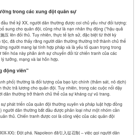
thường trong các xung đột quân sự
ến đầu thế kỷ XX, người dân thường được coi chủ yếu như đối tượng:
n bổ sung cho quân đội, cũng như là nạn nhân thụ động ("hậu quả
压 lên đối thủ. Tuy nhiên, thực tế lịch sử, đặc biệt từ thời kỳ
n tộc, đã cho thấy rằng người dân thường thường trở thành chủ thể
ững người mang lại tính hợp pháp và là yếu tố quan trọng trong
Sự tiến hóa này phản ánh sự chuyển đổi từ chiến tranh của các
lý tưởng, mạng và lai hỗn hợp.
ng động viên"
nh phố) thường là đối tượng của bạo lực chính (thảm sát, nô dịch)
h thức trả lương cho quân đội. Tuy nhiên, trong các cuộc nổi dậy
ời dân thường trở thành chủ thể của sự kháng cự vũ trang.
ới sự phát triển của quân đội thường xuyên và pháp luật hợp đồng
s) người dân thường bắt đầu được phân loại như một nhóm cần
ân thủ. Chiến tranh được coi là công việc của các quân đội
 kỷ XIX-XX): Đột phá. Napoleon đã引入征召制 – việc gọi người dân