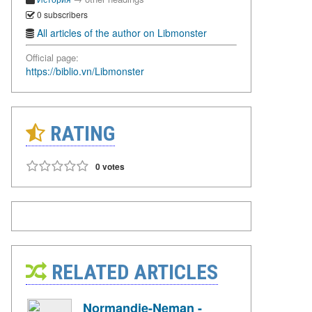
0 subscribers
All articles of the author on Libmonster
Official page:
https://biblio.vn/Libmonster
RATING
0 votes
RELATED ARTICLES
Normandie-Neman -