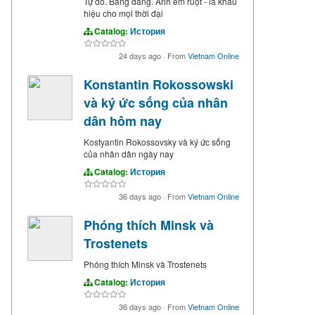
Tự do. Bằng đẳng. Anh em ruột - là khẩu
hiệu cho mọi thời đại
Catalog:
История
24 days ago
·
From
Vietnam Online
Konstantin Rokossowski
và ký ức sống của nhân
dân hôm nay
Kostyantin Rokossovsky và ký ức sống
của nhân dân ngày nay
Catalog:
История
36 days ago
·
From
Vietnam Online
Phóng thích Minsk và
Trostenets
Phóng thích Minsk và Trostenets
Catalog:
История
36 days ago
·
From
Vietnam Online