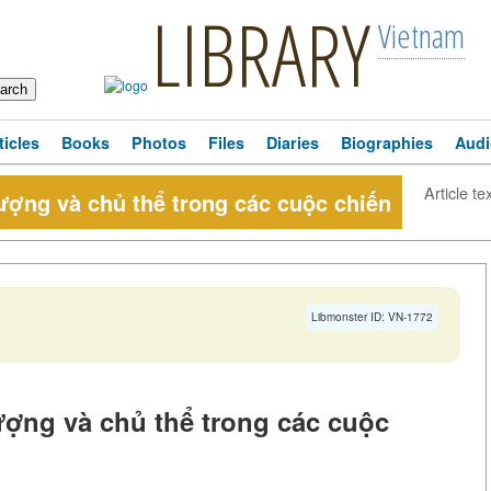
LIBRARY
Vietnam
ticles
Books
Photos
Files
Diaries
Biographies
Audi
Article te
ượng và chủ thể trong các cuộc chiến
Libmonster ID: VN-1772
ợng và chủ thể trong các cuộc