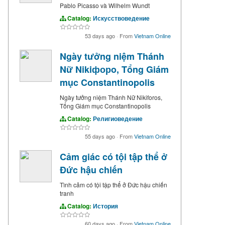
Pablo Picasso và Wilhelm Wundt
Catalog:
Искусствоведение
53 days ago
·
From
Vietnam Online
Ngày tưởng niệm Thánh
Nữ Nikiфорo, Tổng Giám
mục Constantinopolis
Ngày tưởng niệm Thánh Nữ Nikiforos,
Tổng Giám mục Constantinopolis
Catalog:
Религиоведение
55 days ago
·
From
Vietnam Online
Cảm giác có tội tập thể ở
Đức hậu chiến
Tình cảm có tội tập thể ở Đức hậu chiến
tranh
Catalog:
История
60 days ago
·
From
Vietnam Online