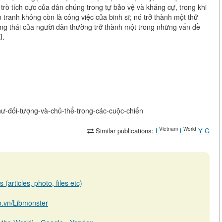
rò tích cực của dân chúng trong tự bảo vệ và kháng cự, trong khi
 tranh không còn là công việc của binh sĩ; nó trở thành một thử
ạng thái của người dân thường trở thành một trong những vấn đề
I.
như-đối-tượng-và-chủ-thể-trong-các-cuộc-chiến
Vietnam
World
Similar publications:
L
L
Y
G
(articles, photo, files etc)
io.vn/Libmonster