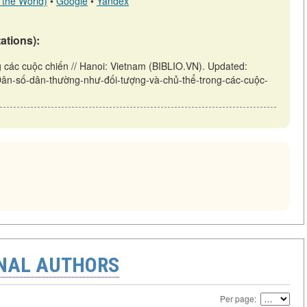
 the World)
•
Google
•
Yandex
tations):
 các cuộc chiến // Hanoi: Vietnam (BIBLIO.VN). Updated:
w/Dân-số-dân-thường-như-đối-tượng-và-chủ-thể-trong-các-cuộc-
ONAL AUTHORS
Per page: