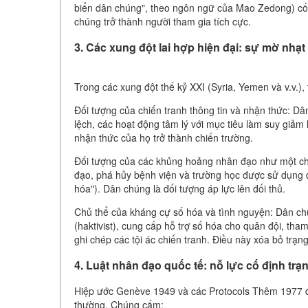
biển dân chúng", theo ngôn ngữ của Mao Zedong) cố ý
chúng trở thành người tham gia tích cực.
3. Các xung đột lai hợp hiện đại: sự mờ nhạt 
Trong các xung đột thế kỷ XXI (Syria, Yemen và v.v.),
Đối tượng của chiến tranh thông tin và nhận thức: Dân
lệch, các hoạt động tâm lý với mục tiêu làm suy giảm
nhận thức của họ trở thành chiến trường.
Đối tượng của các khủng hoảng nhân đạo như một chiế
đạo, phá hủy bệnh viện và trường học được sử dụng đ
hóa"). Dân chúng là đối tượng áp lực lên đối thủ.
Chủ thể của kháng cự số hóa và tình nguyện: Dân chú
(haktivist), cung cấp hỗ trợ số hóa cho quân đội, tha
ghi chép các tội ác chiến tranh. Điều này xóa bỏ trạn
4. Luật nhân đạo quốc tế: nỗ lực cố định trạ
Hiệp ước Genève 1949 và các Protocols Thêm 1977 đại
thường. Chúng cấm: