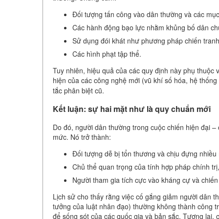
Đối tượng tấn công vào dân thường và các mục 
Các hành động bạo lực nhằm khủng bố dân ch
Sử dụng đói khát như phương pháp chiến tranh
Các hình phạt tập thể.
Tuy nhiên, hiệu quả của các quy định này phụ thuộc v
hiện của các công nghệ mới (vũ khí số hóa, hệ thống
tắc phân biệt cũ.
Kết luận: sự hai mặt như là quy chuẩn mới
Do đó, người dân thường trong cuộc chiến hiện đại – c
mức. Nó trở thành:
Đối tượng dễ bị tổn thương và chịu đựng nhiều n
Chủ thể quan trọng của tính hợp pháp chính trị
Người tham gia tích cực vào kháng cự và chiến 
Lịch sử cho thấy rằng việc cố gắng giảm người dân th
tưởng của luật nhân đạo) thường không thành công trướ
để sống sót của các quốc gia và bản sắc. Tương lai, c