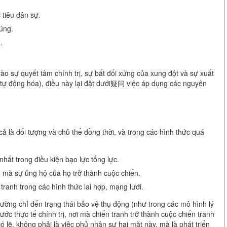
tiêu dân sự.
úng.
.
ào sự quyết tâm chính trị, sự bất đối xứng của xung đột và sự xuất
 tự động hóa), điều này lại đặt dưới疑问 việc áp dụng các nguyên
ả là đối tượng và chủ thể đồng thời, và trong các hình thức quá
hất trong điều kiện bạo lực tổng lực.
, mà sự ủng hộ của họ trở thành cuộc chiến.
tranh trong các hình thức lai hợp, mạng lưới.
ường chỉ đến trạng thái bảo vệ thụ động (như trong các mô hình lý
c thực tế chính trị, nơi mà chiến tranh trở thành cuộc chiến tranh
ó lẽ, không phải là việc phủ nhận sự hai mặt này, mà là phát triển