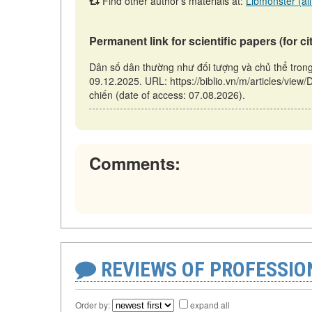
Find other author's materials at:
Libmonster (all
Permanent link for scientific papers (for ci
Dân số dân thường như đối tượng và chủ thể trong
09.12.2025. URL: https://biblio.vn/m/articles/vie
chiến (date of access: 07.08.2026).
Comments:
REVIEWS OF PROFESSI
Order by:
expand all