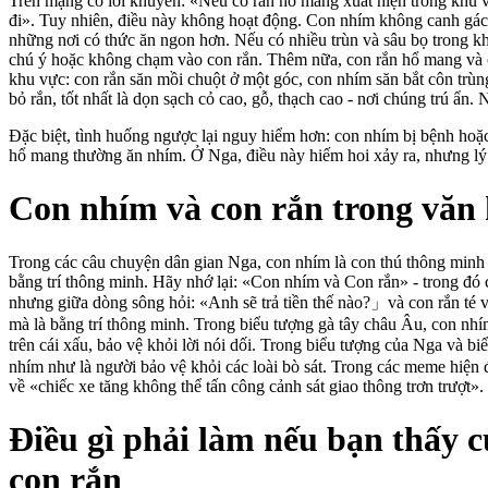
Trên mạng có lời khuyên: «Nếu có rắn hổ mang xuất hiện trong khu v
đi». Tuy nhiên, điều này không hoạt động. Con nhím không canh gác
những nơi có thức ăn ngon hơn. Nếu có nhiều trùn và sâu bọ trong k
chú ý hoặc không chạm vào con rắn. Thêm nữa, con rắn hổ mang và 
khu vực: con rắn săn mồi chuột ở một góc, con nhím săn bắt côn trù
bỏ rắn, tốt nhất là dọn sạch cỏ cao, gỗ, thạch cao - nơi chúng trú 
Đặc biệt, tình huống ngược lại nguy hiểm hơn: con nhím bị bệnh hoặc
hổ mang thường ăn nhím. Ở Nga, điều này hiếm hoi xảy ra, nhưng lý t
Con nhím và con rắn trong văn 
Trong các câu chuyện dân gian Nga, con nhím là con thú thông minh 
bằng trí thông minh. Hãy nhớ lại: «Con nhím và Con rắn» - trong đó
nhưng giữa dòng sông hỏi: «Anh sẽ trả tiền thế nào?」và con rắn té 
mà là bằng trí thông minh. Trong biểu tượng gà tây châu Âu, con nhím
trên cái xấu, bảo vệ khỏi lời nói dối. Trong biểu tượng của Nga và
nhím như là người bảo vệ khỏi các loài bò sát. Trong các meme hiện 
về «chiếc xe tăng không thể tấn công cảnh sát giao thông trơn trượt». 
Điều gì phải làm nếu bạn thấy c
con rắn