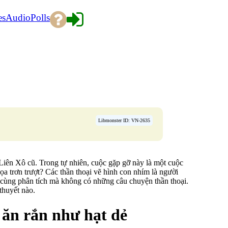
es
Audio
Polls
Libmonster ID: VN-2635
Liên Xô cũ. Trong tự nhiên, cuộc gặp gỡ này là một cuộc
ọa trơn trượt? Các thần thoại vẽ hình con nhím là người
 cùng phân tích mà không có những câu chuyện thần thoại.
thuyết nào.
 ăn rắn như hạt dẻ