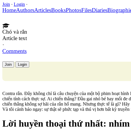
Join
·
Login
·
Home
Authors
Articles
Books
Photos
Files
Diaries
Biographi
Chó và rắn
Article text
·
Comments
Join
Login
Contra rắn. Đây không chỉ là câu chuyện của một bộ phim hoạt hình 
chiến tính cách thực sự. Ai chiến thắng? Đầu gai nhỏ bé hay mối đe d
chiến thắng không sợ hãi của rắn hổ mang. Nhưng thực tế là gì? Hãy
Và tôi cảnh báo ngay: sự thật sẽ phức tạp và thú vị hơn bất kỳ truyền 
Lời huyền thoại thứ nhất: nhím