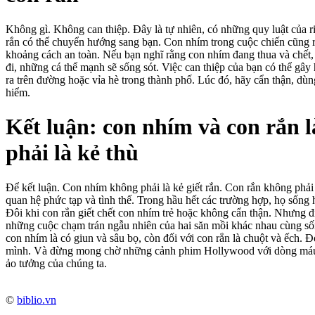
Không gì. Không can thiệp. Đây là tự nhiên, có những quy luật của 
rắn có thể chuyển hướng sang bạn. Con nhím trong cuộc chiến cũng rất
khoảng cách an toàn. Nếu bạn nghĩ rằng con nhím đang thua và chết, 
đi, những cá thể mạnh sẽ sống sót. Việc can thiệp của bạn có thể gây 
ra trên đường hoặc vỉa hè trong thành phố. Lúc đó, hãy cẩn thận, dù
hiểm.
Kết luận: con nhím và con rắn 
phải là kẻ thù
Để kết luận. Con nhím không phải là kẻ giết rắn. Con rắn không phải
quan hệ phức tạp và tình thế. Trong hầu hết các trường hợp, họ sống 
Đôi khi con rắn giết chết con nhím trẻ hoặc không cẩn thận. Nhưng đi
những cuộc chạm trán ngẫu nhiên của hai săn mồi khác nhau cùng số
con nhím là có giun và sâu bọ, còn đối với con rắn là chuột và ếch. Đ
mình. Và đừng mong chờ những cảnh phim Hollywood với dòng máu 
ảo tưởng của chúng ta.
©
biblio.vn