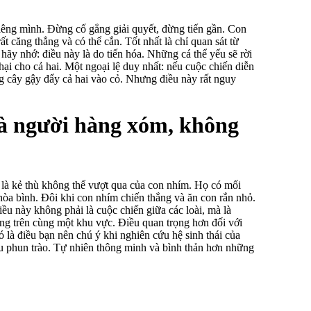
riêng mình. Đừng cố gắng giải quyết, đừng tiến gần. Con
 căng thẳng và có thể cắn. Tốt nhất là chỉ quan sát từ
hãy nhớ: điều này là do tiến hóa. Những cá thể yếu sẽ rời
hại cho cả hai. Một ngoại lệ duy nhất: nếu cuộc chiến diễn
ng cây gậy đẩy cả hai vào cỏ. Nhưng điều này rất nguy
là người hàng xóm, không
 là kẻ thù không thể vượt qua của con nhím. Họ có mối
hòa bình. Đôi khi con nhím chiến thắng và ăn con rắn nhỏ.
ều này không phải là cuộc chiến giữa các loài, mà là
ng trên cùng một khu vực. Điều quan trọng hơn đối với
ó là điều bạn nên chú ý khi nghiên cứu hệ sinh thái của
phun trào. Tự nhiên thông minh và bình thản hơn những