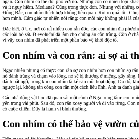
ngắn. Con nhím có thể đối phó với nó. Nhưng còn có nhiều loại khác
và ít nguy hiểm. Mediana? Cũng trong thực đơn. Nhưng với những co
Đông Bắc, con nhím thích hợp không liên quan. Rủi ro quá lớn. Cũn
hơn mình. Cảm giác tự nhiên nói rằng: con mồi này không phải là củ
Đặc biệt, ở Úc, nơi có rất nhiều con rắn độc, các con nhím địa phươ
các loài bò sát. Đ evoluční đã làm cho chúng ăn côn trùng. Còn ở ch
vì vậy con nhím đã phát triển một phần bảo vệ khỏi độc tố.
Con nhím và con rắn: ai sợ ai t
Ngạc nhiên nhưng có thực: con rắn sợ con nhím hơn con nhím sợ rắn.
nó đánh trúng và chạm vào lông, nó sẽ bị thương ở miệng, gãy răng.
đánh bất ngờ, trong khi con nhím là kẻ săn mồi hoạt động. Do đó, kh
ngược lại, không tấn công con rắn một cách liều lĩnh. Anh ta đánh g
Các nhà động vật học đã quan sát một cảnh ở Nga trung tâm: con nh
yên trong vài phút. Sau đó, con rắn xoay người và đi vào rừng. Con 
có cuộc chiến. Đây là hành vi bình thường.
Con nhím có thể bảo vệ vườn c