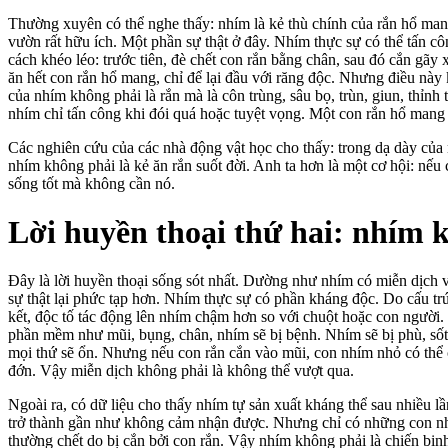
Thường xuyên có thể nghe thấy: nhím là kẻ thù chính của rắn hổ mang
vườn rất hữu ích. Một phần sự thật ở đây. Nhím thực sự có thể tấn c
cách khéo léo: trước tiên, đè chết con rắn bằng chân, sau đó cắn gã
ăn hết con rắn hổ mang, chỉ để lại đầu với răng độc. Nhưng điều này 
của nhím không phải là rắn mà là côn trùng, sâu bọ, trùn, giun, thỉn
nhím chỉ tấn công khi đói quá hoặc tuyệt vọng. Một con rắn hổ mang 
Các nghiên cứu của các nhà động vật học cho thấy: trong dạ dày của
nhím không phải là kẻ ăn rắn suốt đời. Anh ta hơn là một cơ hội: nếu 
sống tốt mà không cần nó.
Lời huyền thoại thứ hai: nhím 
Đây là lời huyền thoại sống sót nhất. Dường như nhím có miễn dịch 
sự thật lại phức tạp hơn. Nhím thực sự có phần kháng độc. Do cấu trúc
kết, độc tố tác động lên nhím chậm hơn so với chuột hoặc con người
phần mềm như mũi, bụng, chân, nhím sẽ bị bệnh. Nhím sẽ bị phù, sốt
mọi thứ sẽ ổn. Nhưng nếu con rắn cắn vào mũi, con nhím nhỏ có thể 
đớn. Vậy miễn dịch không phải là không thể vượt qua.
Ngoài ra, có dữ liệu cho thấy nhím tự sản xuất kháng thể sau nhiều l
trở thành gần như không cảm nhận được. Nhưng chỉ có những con n
thường chết do bị cắn bởi con rắn. Vậy nhím không phải là chiến binh