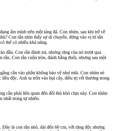
đang ấm mình trên một tảng đá. Con nhím, sau khi trở về
thù? Con rắn nhìn thấy sự di chuyển, đứng vào vị trí tấn
 có thể có nhiều khả năng.
vào đầu. Con rắn đánh trả, nhưng răng của nó trượt qua
on rắn. Con rắn cuộn tròn, đánh bằng đuôi, nhưng sau một
ố gắng cắn vào phần không bảo vệ như mũi. Con nhím né
liều độc. Anh ta trốn vào bụi cây, điều trị vết thương trong
ng cần phải liên quan đến đối thủ khó chịu này. Con nhím
n nhất trong tự nhiên.
. Đây là con rắn nhỏ, dài đến 60 cm, với răng độc nhưng