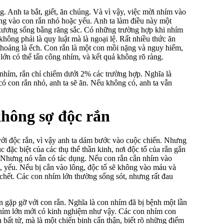
. Anh ta bắt, giết, ăn chúng. Và vì vậy, việc mời nhím vào
ông vào con rắn nhỏ hoặc yếu. Anh ta làm điều này một
y xương sống bằng răng sắc. Có những trường hợp khi nhím
không phải là quy luật mà là ngoại lệ. Rất nhiều thức ăn
h thoảng là ếch. Con rắn là một con mồi nặng và nguy hiểm,
lớn có thể tấn công nhím, và kết quả không rõ ràng.
 nhím, rắn chỉ chiếm dưới 2% các trường hợp. Nghĩa là
có con rắn nhỏ, anh ta sẽ ăn. Nếu không có, anh ta vẫn
không sợ độc rắn
với độc rắn, vì vậy anh ta dám bước vào cuộc chiến. Nhưng
 đặc biệt của các thụ thể thần kinh, nơi độc tố của rắn gắn
. Nhưng nó vẫn có tác dụng. Nếu con rắn cắn nhím vào
, yếu. Nếu bị cắn vào lông, độc tố sẽ không vào máu và
chết. Các con nhím lớn thường sống sót, nhưng rất đau
ần gặp gỡ với con rắn. Nghĩa là con nhím đã bị bệnh một lần
hím lớn mới có kinh nghiệm như vậy. Các con nhím con
 bất tử, mà là một chiến binh cẩn thận, biết rõ những điểm