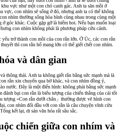
ườn của bạn, hãy nuôi con nhím - anh ta sẽ đuổi chúng
 khu vực như một con chó canh gác. Anh ta săn mồi ở
hu vực, con nhím sẽ sống ở đó, nhưng anh ta có thể không
con nhím thường sống hòa bình cùng nhau trong cùng một
ng ở góc khác. Cuộc gặp gỡ là hiếm hoi. Nếu bạn muốn loại
ẩn. Nhưng con nhím không phải là phương pháp cứu cánh.
 yếu trở thành con mồi của con rắn lớn. Ở Úc, các con rắn
huyết thì con rắn hổ mang lớn có thể giết chết con nhím.
hóa và dân gian
và thông thái. Anh ta không giết rắn bằng sức mạnh mà là
 con rắn xin chuyển qua bờ khác, và con nhím đồng ý,
vào nước. Đây là một điển hình: không phải bằng sức mạnh
 đánh bại con rắn là biểu tượng của chiến thắng của cái tốt
 biểu tượng «Con rắn dưới chân」thường được vẽ hình con
đại, con nhím đối đầu với con rắn là câu chuyện vĩnh cửu
Tổng kết lại, di sản văn hóa rất sâu sắc.
uộc chiến giữa con nhím và