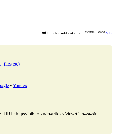
Vietnam
World
Similar publications:
L
L
Y
G
, files etc)
r
ogle
•
Yandex
URL: https://biblio.vn/m/articles/view/Chó-và-rắn