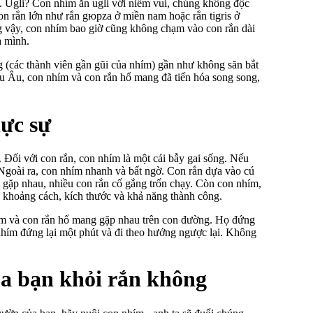
. Ugli? Con nhím ăn ugli với niềm vui, chúng không độc
n rắn lớn như rắn gюрza ở miền nam hoặc rắn tigris ở
g vậy, con nhím bao giờ cũng không chạm vào con rắn dài
a mình.
ng (các thành viên gần gũi của nhím) gần như không săn bắt
âu Âu, con nhím và con rắn hổ mang đã tiến hóa song song,
hực sự
 Đối với con rắn, con nhím là một cái bẫy gai sống. Nếu
 Ngoài ra, con nhím nhanh và bất ngờ. Con rắn dựa vào cú
i gặp nhau, nhiều con rắn cố gắng trốn chạy. Còn con nhím,
iá khoảng cách, kích thước và khả năng thành công.
ím và con rắn hổ mang gặp nhau trên con đường. Họ đứng
nhím đứng lại một phút và đi theo hướng ngược lại. Không
ủa bạn khỏi rắn không