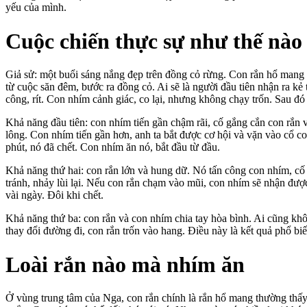
yếu của mình.
Cuộc chiến thực sự như thế nào
Giả sử: một buổi sáng nắng đẹp trên đồng cỏ rừng. Con rắn hổ mang 
từ cuộc săn đêm, bước ra đồng cỏ. Ai sẽ là người đầu tiên nhận ra kẻ 
công, rít. Con nhím cảnh giác, co lại, nhưng không chạy trốn. Sau đó
Khả năng đầu tiên: con nhím tiến gần chậm rãi, cố gắng cắn con rắn 
lông. Con nhím tiến gần hơn, anh ta bắt được cơ hội và vặn vào cổ c
phút, nó đã chết. Con nhím ăn nó, bắt đầu từ đầu.
Khả năng thứ hai: con rắn lớn và hung dữ. Nó tấn công con nhím, c
tránh, nhảy lùi lại. Nếu con rắn chạm vào mũi, con nhím sẽ nhận được 
vài ngày. Đôi khi chết.
Khả năng thứ ba: con rắn và con nhím chia tay hòa bình. Ai cũng khô
thay đổi đường đi, con rắn trốn vào hang. Điều này là kết quả phổ biế
Loài rắn nào mà nhím ăn
Ở vùng trung tâm của Nga, con rắn chính là rắn hổ mang thường thấy