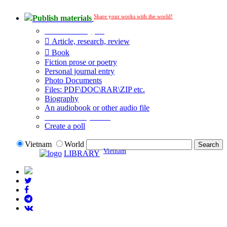
Share your works with the world!
Publish materials
Publication type?
Article, research, review
Book
Fiction prose or poetry
Personal journal entry
Photo Documents
Files: PDF\DOC\RAR\ZIP etc.
Biography
An audiobook or other audio file
Additional options:
Create a poll
Vietnam
World
Vietnam
LIBRARY