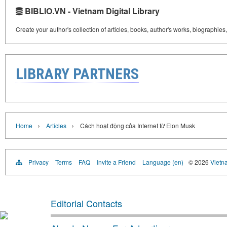
BIBLIO.VN - Vietnam Digital Library
Create your author's collection of articles, books, author's works, biographies
LIBRARY PARTNERS
›
›
Home
Articles
Cách hoạt động của Internet từ Elon Musk
Privacy
Terms
FAQ
Invite a Friend
Language (en)
© 2026
Vietn
Editorial Contacts