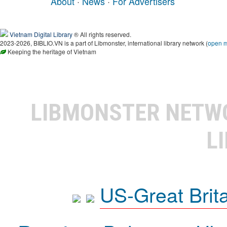
About
·
News
·
For Advertisers
Vietnam Digital Library
® All rights reserved.
2023-2026, BIBLIO.VN is a part of Libmonster, international library network (
open 
Keeping the heritage of Vietnam
LIBMONSTER NET
L
US-Great Brit