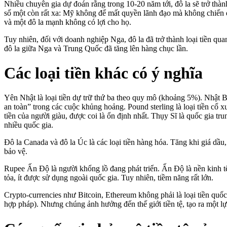
Nhiều chuyên gia dự đoán rằng trong 10-20 năm tới, đô la sẽ trở thành 
số một còn rất xa: Mỹ không để mất quyền lãnh đạo mà không chiến 
và một đô la mạnh không có lợi cho họ.
Tuy nhiên, đối với doanh nghiệp Nga, đô la đã trở thành loại tiền q
đô la giữa Nga và Trung Quốc đã tăng lên hàng chục lần.
Các loại tiền khác có ý nghĩa
Yên Nhật là loại tiền dự trữ thứ ba theo quy mô (khoảng 5%). Nhật Bả
an toàn” trong các cuộc khủng hoảng. Pound sterling là loại tiền cổ x
tiền của người giàu, được coi là ổn định nhất. Thụy Sĩ là quốc gia tr
nhiều quốc gia.
Đô la Canada và đô la Úc là các loại tiền hàng hóa. Tăng khi giá dầu
bảo vệ.
Rupee Ấn Độ là người khổng lồ đang phát triển. Ấn Độ là nền kinh tế
tỏa, ít được sử dụng ngoài quốc gia. Tuy nhiên, tiềm năng rất lớn.
Crypto-currencies như Bitcoin, Ethereum không phải là loại tiền quốc 
hợp pháp). Nhưng chúng ảnh hưởng đến thế giới tiền tệ, tạo ra một lự