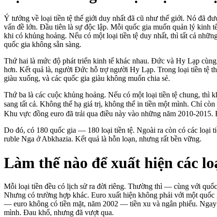
Ý tưởng về loại tiền tệ thế giới duy nhất đã cũ như thế giới. Nó đ
vấn đề lớn. Đầu tiên là sự độc lập. Mỗi quốc gia muốn quản lý kinh tế củ
khi có khủng hoảng. Nếu có một loại tiền tệ duy nhất, thì tất cả nhữ
quốc gia không sẵn sàng.
Thứ hai là mức độ phát triển kinh tế khác nhau. Đức và Hy Lạp cùng 
hơn. Kết quả là, người Đức hỗ trợ người Hy Lạp. Trong loại tiền tệ t
giàu xuống, và các quốc gia giàu không muốn chia sẻ.
Thứ ba là các cuộc khủng hoảng. Nếu có một loại tiền tệ chung, thì k
sang tất cả. Không thể hạ giá trị, không thể in tiền một mình. Chỉ còn
Khu vực đồng euro đã trải qua điều này vào những năm 2010-2015. 
Do đó, có 180 quốc gia — 180 loại tiền tệ. Ngoài ra còn có các loại
ruble Nga ở Abkhazia. Kết quả là hỗn loạn, nhưng rất bền vững.
Làm thế nào để xuất hiện các loạ
Mỗi loại tiền đều có lịch sử ra đời riêng. Thường thì — cùng với quốc
Nhưng có trường hợp khác. Euro xuất hiện không phải với một quốc 
— euro không có tiền mặt, năm 2002 — tiền xu và ngân phiếu. Ngay lậ
mình. Đau khổ, nhưng đã vượt qua.