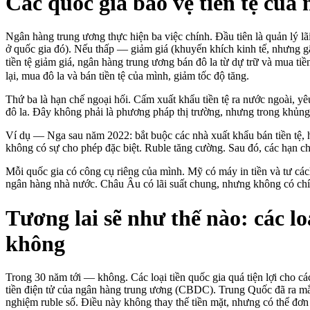
Các quốc gia bảo vệ tiền tệ của
Ngân hàng trung ương thực hiện ba việc chính. Đầu tiên là quản lý lãi s
ở quốc gia đó). Nếu thấp — giảm giá (khuyến khích kinh tế, nhưng gây
tiền tệ giảm giá, ngân hàng trung ương bán đô la từ dự trữ và mua 
lại, mua đô la và bán tiền tệ của mình, giảm tốc độ tăng.
Thứ ba là hạn chế ngoại hối. Cấm xuất khẩu tiền tệ ra nước ngoài, yê
đô la. Đây không phải là phương pháp thị trường, nhưng trong khủng
Ví dụ — Nga sau năm 2022: bắt buộc các nhà xuất khẩu bán tiền tệ, h
không có sự cho phép đặc biệt. Ruble tăng cường. Sau đó, các hạn c
Mỗi quốc gia có công cụ riêng của mình. Mỹ có máy in tiền và tư cách
ngân hàng nhà nước. Châu Âu có lãi suất chung, nhưng không có chín
Tương lai sẽ như thế nào: các lo
không
Trong 30 năm tới — không. Các loại tiền quốc gia quá tiện lợi cho c
tiền điện tử của ngân hàng trung ương (CBDC). Trung Quốc đã ra mắ
nghiệm ruble số. Điều này không thay thế tiền mặt, nhưng có thể đơn g