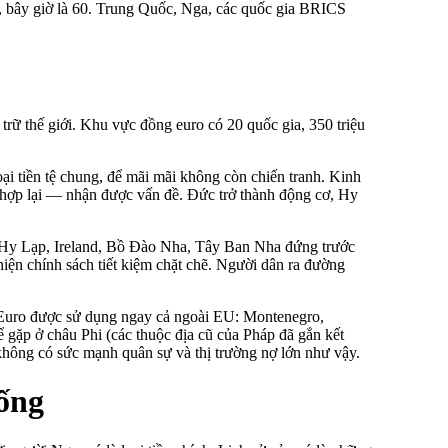
, bây giờ là 60. Trung Quốc, Nga, các quốc gia BRICS
 trữ thế giới. Khu vực đồng euro có 20 quốc gia, 350 triệu
ại tiền tệ chung, để mãi mãi không còn chiến tranh. Kinh
hợp lại — nhận được vấn đề. Đức trở thành động cơ, Hy
Hy Lạp, Ireland, Bồ Đào Nha, Tây Ban Nha đứng trước
iện chính sách tiết kiệm chặt chẽ. Người dân ra đường
i. Euro được sử dụng ngay cả ngoài EU: Montenegro,
 gặp ở châu Phi (các thuộc địa cũ của Pháp đã gắn kết
không có sức mạnh quân sự và thị trường nợ lớn như vậy.
uống