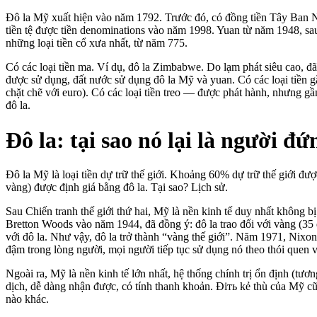
Đô la Mỹ xuất hiện vào năm 1792. Trước đó, có đồng tiền Tây Ban Nh
tiền tệ được tiền denominations vào năm 1998. Yuan từ năm 1948, sa
những loại tiền cổ xưa nhất, từ năm 775.
Có các loại tiền ma. Ví dụ, đô la Zimbabwe. Do lạm phát siêu cao, đã 
được sử dụng, đất nước sử dụng đô la Mỹ và yuan. Có các loại tiền gắ
chặt chẽ với euro). Có các loại tiền treo — được phát hành, nhưng g
đô la.
Đô la: tại sao nó lại là người đ
Đô la Mỹ là loại tiền dự trữ thế giới. Khoảng 60% dự trữ thế giới đư
vàng) được định giá bằng đô la. Tại sao? Lịch sử.
Sau Chiến tranh thế giới thứ hai, Mỹ là nền kinh tế duy nhất không b
Bretton Woods vào năm 1944, đã đồng ý: đô la trao đổi với vàng (35 đô
với đô la. Như vậy, đô la trở thành “vàng thế giới”. Năm 1971, Nixon
đậm trong lòng người, mọi người tiếp tục sử dụng nó theo thói quen và
Ngoài ra, Mỹ là nền kinh tế lớn nhất, hệ thống chính trị ổn định (tương
dịch, dễ dàng nhận được, có tính thanh khoản. Đіть kẻ thù của Mỹ cũ
nào khác.