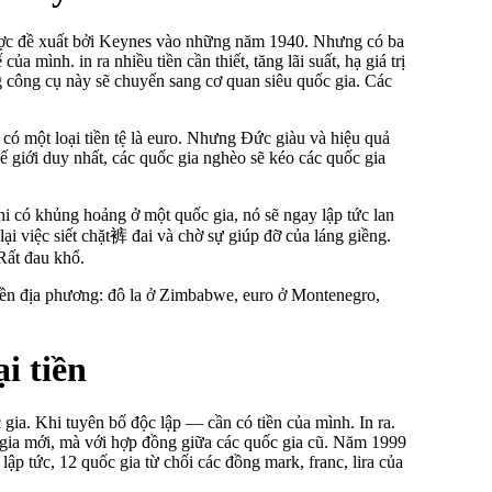
ã được đề xuất bởi Keynes vào những năm 1940. Nhưng có ba
a mình. in ra nhiều tiền cần thiết, tăng lãi suất, hạ giá trị
ng công cụ này sẽ chuyển sang cơ quan siêu quốc gia. Các
có một loại tiền tệ là euro. Nhưng Đức giàu và hiệu quả
hế giới duy nhất, các quốc gia nghèo sẽ kéo các quốc gia
hi có khủng hoảng ở một quốc gia, nó sẽ ngay lập tức lan
 lại việc siết chặt裤 đai và chờ sự giúp đỡ của láng giềng.
Rất đau khổ.
 tiền địa phương: đô la ở Zimbabwe, euro ở Montenegro,
i tiền
 gia. Khi tuyên bố độc lập — cần có tiền của mình. In ra.
gia mới, mà với hợp đồng giữa các quốc gia cũ. Năm 1999
p tức, 12 quốc gia từ chối các đồng mark, franc, lira của