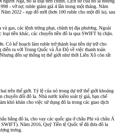
i người Nga, nó là loại tiền chính. Lịch sử của nó là những
1998 - vỡ nợ, ruble giảm giá 4 lần trong một tháng. Năm
. Năm 2022 - sụp đổ mới (hơn 100 ruble cho một đô la), sau
 và gas, các lệnh trừng phạt, chính trị địa phương. Ngoài
ác loại tiền khác, các chuyển tiền đô la qua SWIFT bị chặn.
n. Có kế hoạch làm ruble trở thành loại tiền dự trữ cho
 diễn ra với Trung Quốc và Ấn Độ về việc thanh toán
. Nhưng đến sự thống trị thế giới như thời Liên Xô còn rất
hai trên thế giới. Tỷ lệ của nó trong dự trữ thế giới khoảng
 chuyển đổi đô la. Nhà nước kiểm soát tỷ giá, hạn chế
m khó khăn cho việc sử dụng đô la trong các giao dịch
hẩu bằng đô la, cho vay các quốc gia ở châu Phi và châu Á
ủa SWIFT). Năm 2016, Quỹ Tiền tệ Quốc tế đã đưa đô la
ượng trưng.