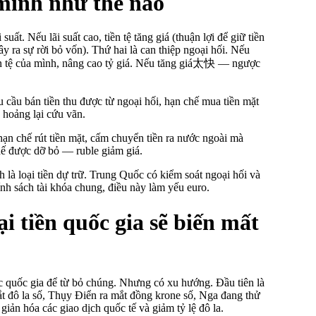
 mình như thế nào
uất. Nếu lãi suất cao, tiền tệ tăng giá (thuận lợi để giữ tiền
 ra sự rời bỏ vốn). Thứ hai là can thiệp ngoại hối. Nếu
tiền tệ của mình, nâng cao tỷ giá. Nếu tăng giá太快 — ngược
u cầu bán tiền thu được từ ngoại hối, hạn chế mua tiền mặt
 hoảng lại cứu vãn.
ạn chế rút tiền mặt, cấm chuyển tiền ra nước ngoài mà
hế được dỡ bỏ — ruble giảm giá.
 là loại tiền dự trữ. Trung Quốc có kiểm soát ngoại hối và
h sách tài khóa chung, điều này làm yếu euro.
ại tiền quốc gia sẽ biến mất
ác quốc gia để từ bỏ chúng. Nhưng có xu hướng. Đầu tiên là
t đô la số, Thụy Điển ra mắt đồng krone số, Nga đang thử
iản hóa các giao dịch quốc tế và giảm tỷ lệ đô la.