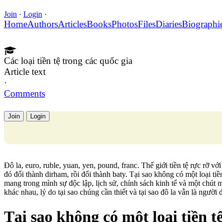
Join
·
Login
·
Home
Authors
Articles
Books
Photos
Files
Diaries
Biographi
Các loại tiền tệ trong các quốc gia
Article text
·
Comments
Join
Login
Đô la, euro, ruble, yuan, yen, pound, franc. Thế giới tiền tệ rực rỡ với
đó đổi thành dirham, rồi đổi thành baty. Tại sao không có một loại tiền
mang trong mình sự độc lập, lịch sử, chính sách kinh tế và một chút 
khác nhau, lý do tại sao chúng cần thiết và tại sao đô la vẫn là ngư
Tại sao không có một loại tiền t