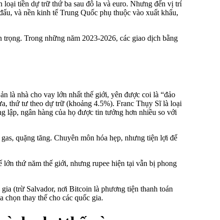
loại tiền dự trữ thứ ba sau đô la và euro. Nhưng đến vị trí
đấu, và nền kinh tế Trung Quốc phụ thuộc vào xuất khẩu,
uan trọng. Trong những năm 2023-2026, các giao dịch bằng
n là nhà cho vay lớn nhất thế giới, yên được coi là “đảo
ưa, thứ tư theo dự trữ (khoảng 4.5%). Franc Thụy Sĩ là loại
ung lập, ngân hàng của họ được tin tưởng hơn nhiều so với
, gas, quặng tăng. Chuyên môn hóa hẹp, nhưng tiện lợi để
 lớn thứ năm thế giới, nhưng rupee hiện tại vẫn bị phong
gia (trừ Salvador, nơi Bitcoin là phương tiện thanh toán
a chọn thay thế cho các quốc gia.