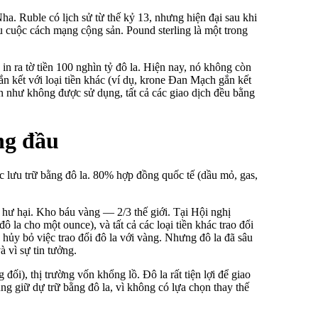
a. Ruble có lịch sử từ thế kỷ 13, nhưng hiện đại sau khi
u cuộc cách mạng cộng sản. Pound sterling là một trong
in ra tờ tiền 100 nghìn tỷ đô la. Hiện nay, nó không còn
n kết với loại tiền khác (ví dụ, krone Đan Mạch gắn kết
ần như không được sử dụng, tất cả các giao dịch đều bằng
ứng đầu
ợc lưu trữ bằng đô la. 80% hợp đồng quốc tế (dầu mỏ, gas,
ị hư hại. Kho báu vàng — 2/3 thế giới. Tại Hội nghị
 la cho một ounce), và tất cả các loại tiền khác trao đổi
 hủy bỏ việc trao đổi đô la với vàng. Nhưng đô la đã sâu
 vì sự tin tưởng.
 đối), thị trường vốn khổng lồ. Đô la rất tiện lợi để giao
ng giữ dự trữ bằng đô la, vì không có lựa chọn thay thế