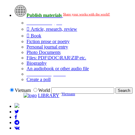
Share your works with the world!
Publish materials
Publication type?
Article, research, review
Book
Fiction prose or poetry
Personal journal entry
Photo Documents
Files: PDF\DOC\RAR\ZIP etc.
Biography
An audiobook or other audio file
Additional options:
Create a poll
Vietnam
World
Vietnam
LIBRARY