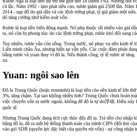
Ruble Nga là loại tiền dự trữ thế giới thứ 18 (dưới 1%). Nhưng đối vớ
cú lắc. Năm 1992 - lạm phát siêu cao, ruble giảm giá 2500 lần. Năm 
2014 - sụp đổ do giá dầu và các lệnh trừng phạt, tỷ giá giảm một nửa
đó tăng cường nhờ kiểm soát vốn.
Ruble là loại tiền biến động mạnh. Nó phụ thuộc rất nhiều vào giá dầu
ra, nó còn bị phong tỏa: do các lệnh trừng phạt, ruble khó đổi sang c
Tuy nhiên, ruble vẫn còn sống. Trong nước, nó phục vụ nền kinh tế lớ
Liên minh châu Âu, nhưng hiện tại vẫn yếu. Các cuộc đàm phán đang
bằng ruble và yuan thay vì đô la. Nếu thành công, tỷ lệ ruble sẽ tăng
xa.
Yuan: ngôi sao lên
Đô la Trung Quốc (hoặc renminbi) là loại tiền của nền kinh tế lớn thứ 
3%, tăng chậm. Tại sao không nhiều hơn? Trung Quốc chưa hoàn toàn
việc chuyển vốn ra nước ngoài, không để đô la tự do浮动. Điều này là
quốc tế.
Nhưng Trung Quốc đang tích cực thúc đẩy đô la. Trả tiền cho nhập k
bằng đô la, đã ra mắt hệ thống thanh toán của mình CIPS (đối thủ c
vào giỏ SDR (quyền lực đặc biệt của quyền rút vốn) - sự công nhận t