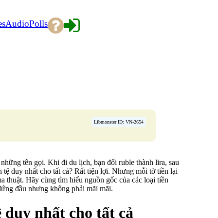
es
Audio
Polls
Libmonster ID: VN-2654
 những tên gọi. Khi đi du lịch, bạn đổi ruble thành lira, sau
 tệ duy nhất cho tất cả? Rất tiện lợi. Nhưng mỗi tờ tiền lại
ma thuật. Hãy cùng tìm hiểu nguồn gốc của các loại tiền
ời đứng đầu nhưng không phải mãi mãi.
ệ duy nhất cho tất cả