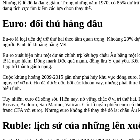
Nhưng tỷ lệ đô la đang giảm. Trong những năm 1970, có 85% dự trữ
đang tích cực tìm kiếm các lựa chọn thay thế.
Euro: đối thủ hàng đầu
Eu-ro là loại tiền dự trữ thứ hai theo tầm quan trọng. Khoảng 20% dự
người. Kinh tế khoảng bằng Mỹ.
Eu-ro xuất hiện như một dự án chính trị: kết hợp châu Âu bằng một lo
tế là mạo hiểm. Đồng mark Đức quá mạnh, đồng lira Ý quá yếu. Kết 
Lạp trở thành gánh nặng.
Cuộc khủng hoảng 2009-2015 gần như phá hủy khu vực đồng euro. 
nguy cơ vỡ nợ. Họ đã được cứu bởi các khoản vay, nhưng phải thực h
biểu tình.
Tuy nhiên, euro đã sống sót. Hiện nay, nó vững chắc ở vị trí thứ ha
Kosovo, Andorra, San Marino, Vatican. Các tờ ngân phiếu euro có thể
franc CFA với euro). Nhưng euro không thể thay thế đô la: châu Âu 
Ruble: lịch sử của những lên x