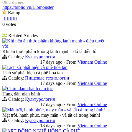
Official page:
https://biblio.vn/Libmonster
Rating





0 votes
Related Articles
Khi nên ăn thực phẩm không lành mạnh - điều tuyệt
vời
Khi ăn thực phẩm không lành mạnh - đó là điều tốt
Catalog:
Культурология
17 days ago
·
From
Vietnam Online
Lịch sử phát hiện cà phê hòa tan
Lịch sử phát hiện cà phê hòa tan
Catalog:
Пищевые технологии
17 days ago
·
From
Vietnam Online
Chức danh bánh dân tộc
Hạng dân gian bánh
Catalog:
Культурология
17 days ago
·
From
Vietnam Online
Mặt trời, hạnh phúc, may mắn - và tất cả trong bánh!
Mặt trời, hạnh phúc, may mắn - và tất cả trong bánh!
Catalog:
Культурология
18 days ago
·
From
Vietnam Online
ART ĐỘNG NGHỆ UỐNG CÀ PHÊ