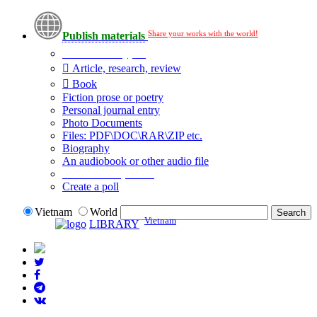
Share your works with the world!
Publish materials
Publication type?
Article, research, review
Book
Fiction prose or poetry
Personal journal entry
Photo Documents
Files: PDF\DOC\RAR\ZIP etc.
Biography
An audiobook or other audio file
Additional options:
Create a poll
Vietnam
World
Vietnam
LIBRARY