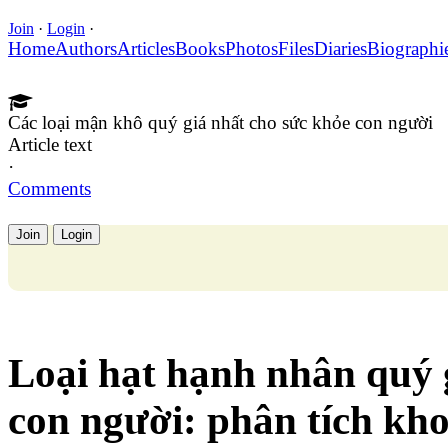
Join
·
Login
·
Home
Authors
Articles
Books
Photos
Files
Diaries
Biographi
Các loại mận khô quý giá nhất cho sức khỏe con người
Article text
·
Comments
Join
Login
Loại hạt hạnh nhân quý 
con người: phân tích kh