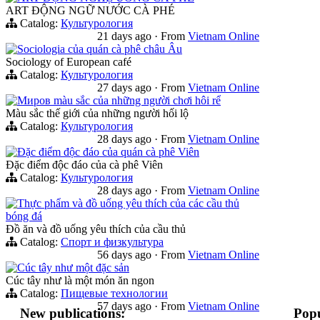
ART ĐỘNG NGỮ NƯỚC CÀ PHÉ
Catalog:
Культурология
21 days ago
·
From
Vietnam Online
Sociologia của quán cà phê châu Âu
Sociology of European café
Catalog:
Культурология
27 days ago
·
From
Vietnam Online
Mиров màu sắc của những người chơi hôi rể
Màu sắc thế giới của những người hối lộ
Catalog:
Культурология
28 days ago
·
From
Vietnam Online
Đặc điểm độc đáo của quán cà phê Viên
Đặc điểm độc đáo của cà phê Viên
Catalog:
Культурология
28 days ago
·
From
Vietnam Online
Thực phẩm và đồ uống yêu thích của các cầu thủ
bóng đá
Đồ ăn và đồ uống yêu thích của cầu thủ
Catalog:
Спорт и физкультура
56 days ago
·
From
Vietnam Online
Cúc tây như một đặc sản
Cúc tây như là một món ăn ngon
Catalog:
Пищевые технологии
57 days ago
·
From
Vietnam Online
New publications:
Popu