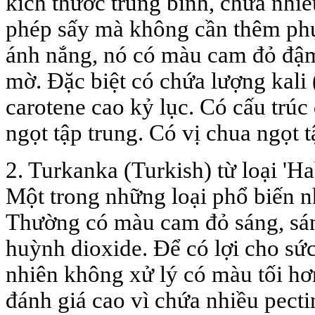
kích thước trung bình, chứa nhi
phép sấy mà không cần thêm phụ
ánh nắng, nó có màu cam đỏ đậm
mờ. Đặc biệt có chứa lượng kali
carotene cao kỷ lục. Có cấu trúc
ngọt tập trung. Có vị chua ngọt t
2. Turkanka (Turkish) từ loại 'H
Một trong những loại phổ biến nhấ
Thường có màu cam đỏ sáng, sán
huỳnh dioxide. Để có lợi cho sứ
nhiên không xử lý có màu tối h
đánh giá cao vì chứa nhiều pect