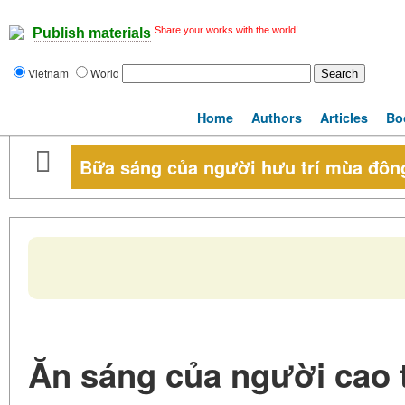
Share your works with the world!
Publish materials
Vietnam
World
Home
Authors
Articles
Bo
Bữa sáng của người hưu trí mùa đôn
Ăn sáng của người cao 