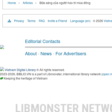
›
›
Home
Articles
Bữa sáng của người hưu trí mùa đông
Privacy
Terms
FAQ
Invite a Friend
Language (en)
© 2026
Vietn
Editorial Contacts
About
·
News
·
For Advertisers
Vietnam Digital Library
® All rights reserved.
2023-2026, BIBLIO.VN is a part of Libmonster, international library network (
open 
Keeping the heritage of Vietnam
LIBMONSTER NET