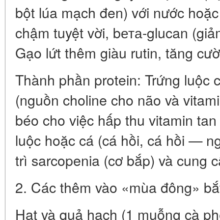
bột lúa mạch đen) với nước hoặ
chậm tuyệt vời, bета-glucan (giảm
Gạo lứt thêm giàu rutin, tăng c
Thành phần protein: Trứng luộc c
(nguồn choline cho não và vitam
béo cho việc hấp thu vitamin tan
luộc hoặc cá (cá hồi, cá hồi — 
trì sarcopenia (cơ bắp) và cung c
2. Các thêm vào «mùa đông» bắ
Hạt và quả hạch (1 muỗng cà ph