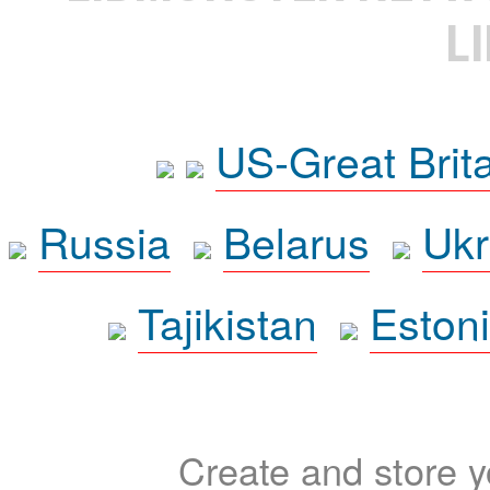
L
US-Great Brit
Russia
Belarus
Ukr
Tajikistan
Eston
Create and store yo