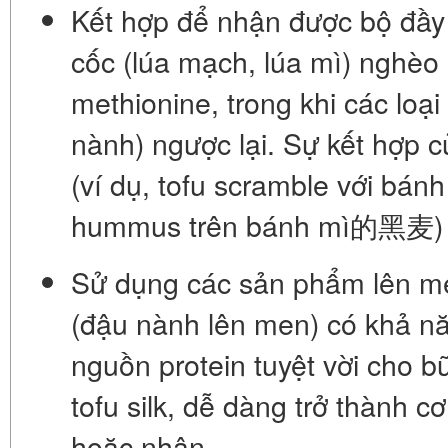
Kết hợp để nhận được bộ đầy 
cốc (lúa mạch, lúa mì) nghèo
methionine, trong khi các loạ
nành) ngược lại. Sự kết hợp 
(ví dụ,
tofu scramble với bán
hummus trên bánh mì的黑麦
)
Sử dụng các sản phẩm lên me
(đậu nành lên men) có khả nă
nguồn protein tuyệt vời cho bữ
tofu silk
, dễ dàng trở thành c
hoặc nhân.