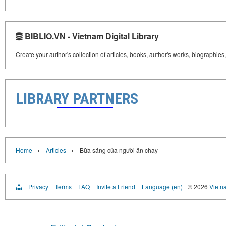
BIBLIO.VN - Vietnam Digital Library
Create your author's collection of articles, books, author's works, biographies
LIBRARY PARTNERS
›
›
Home
Articles
Bữa sáng của người ăn chay
Privacy
Terms
FAQ
Invite a Friend
Language (en)
© 2026
Vietn