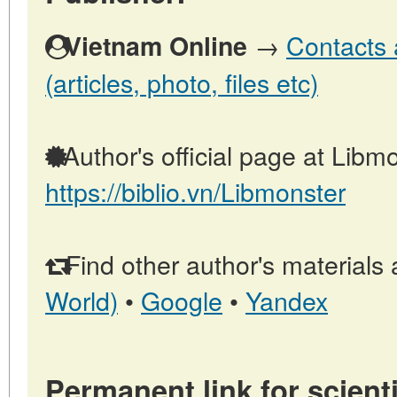
→
Contacts 
Vietnam Online
(articles, photo, files etc)
Author's official page at Libmo
https://biblio.vn/Libmonster
Find other author's materials 
World)
•
Google
•
Yandex
Permanent link for scienti