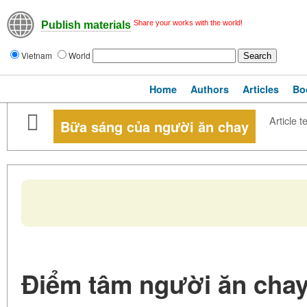
Share your works with the world!
Publish materials
Vietnam
World
Home
Authors
Articles
Bo
Article t
Bữa sáng của người ăn chay
Điểm tâm người ăn chay