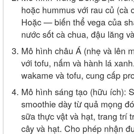
hoặc
hummus
với rau củ (cà 
Hoặc — biến thể vega của
sh
nước sốt cà chua, đậu lăng và 
Mô hình châu Á (nhẹ và lên m
với tofu, nấm và hành lá xan
wakame và tofu, cung cấp pro
Mô hình sáng tạo (hữu ích):
smoothie dày từ quả mọng đón
sữa thực vật và hạt, trang trí t
cây và hạt. Cho phép nhận đư