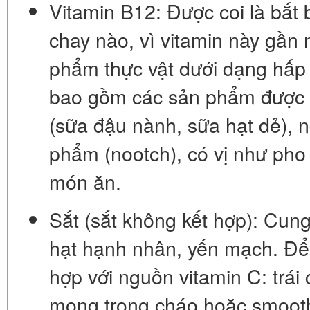
Vitamin B12:
Được coi là bắt 
chay nào, vì vitamin này gần
phẩm thực vật dưới dạng hấp
bao gồm các sản phẩm
được
(sữa đậu nành, sữa hạt dẻ), 
phẩm (nootch), có vị như pho
món ăn.
Sắt (sắt không kết hợp):
Cung 
hạt hạnh nhân, yến mạch. Để c
hợp với nguồn
vitamin C
: trái
mọng trong cháo hoặc smoothi