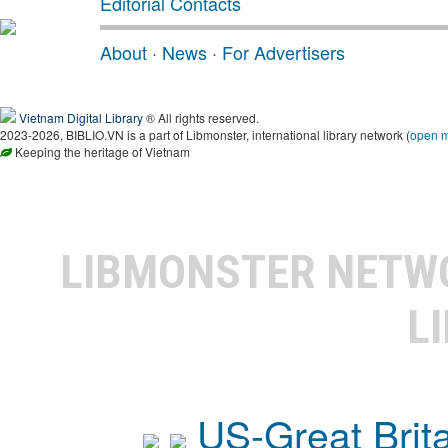
Editorial Contacts
About
·
News
·
For Advertisers
Vietnam Digital Library
® All rights reserved.
2023-2026, BIBLIO.VN is a part of Libmonster, international library network (
open 
Keeping the heritage of Vietnam
LIBMONSTER NET
L
US-Great Brit