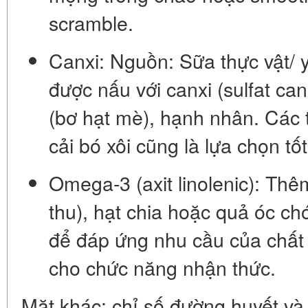
scramble.
Canxi:
Nguồn: Sữa thực vật/ y
được nấu với canxi (sulfat can
(bơ hạt mè), hạnh nhân. Các 
cải bó xôi cũng là lựa chọn tốt
Omega-3 (axit linolenic):
Thê
thu),
hạt chia
hoặc quả óc chó
để đáp ứng nhu cầu của chất
cho chức năng nhận thức.
Mặt khác: chỉ số đường huyết và