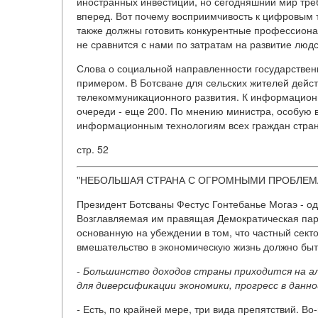
иностранных инвестиций, но сегодняшний мир тре
вперед. Вот почему восприимчивость к цифровым 
также должны готовить конкурентные профессионал
не сравнится с нами по затратам на развитие людс
Слова о социальной направленности государстве
примером. В Ботсване для сельских жителей дейс
телекоммуникационного развития. К информационн
очереди - еще 200. По мнению министра, особую в
информационным технологиям всех граждан страны
стр. 52
"НЕБОЛЬШАЯ СТРАНА С ОГРОМНЫМИ ПРОБЛЕМ
Президент Ботсваны Фестус Гонтебанье Могаэ - од
Возглавляемая им правящая Демократическая пар
основанную на убеждении в том, что частный секто
вмешательство в экономическую жизнь должно быт
-
Большинство доходов страны приходится на а
для диверсификации экономики, прогресс в данн
-
Есть, по крайней мере, три вида препятствий. Во