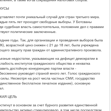
НУСЫ
ставляет почти уникальный случай для стран третьего мира.
аждые пять лет проходят свободные выборы. У Ботсваны
где судебная власть самостоятельна, положение дел с правами
тствуют политические заключенные.
дние годы. Так, для организации и проведения выборов была
), возрастной ценз снижен с 21 до 18 лет, была учреждена
щего защиту прав граждан от административного произвола.
рьезные недостатки, указывающие на дефицит демократии в
лабость институтов гражданского общества и нехватка
авить достойную конкуренцию партии власти -
бессменно руководит страной много лет. Голос гражданского
силы. Несмотря на рост числа частных СМИ, государство
единственное бесплатное печатное издание), основную
ал.
КАЯ ЦЕЛЬ
тигнут в основном за счет бурного развития единственной
авительство активно стимулировало, в том числе посредством