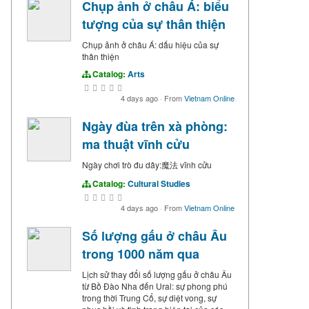
Chụp ảnh ở châu Á: biểu
tượng của sự thân thiện
Chụp ảnh ở châu Á: dấu hiệu của sự
thân thiện
Catalog:
Arts
4 days ago
·
From
Vietnam Online
Ngày đùa trên xà phòng:
ma thuật vĩnh cửu
Ngày chơi trò đu dây:魔法 vĩnh cửu
Catalog:
Cultural Studies
4 days ago
·
From
Vietnam Online
Số lượng gấu ở châu Âu
trong 1000 năm qua
Lịch sử thay đổi số lượng gấu ở châu Âu
từ Bồ Đào Nha đến Ural: sự phong phú
trong thời Trung Cổ, sự diệt vong, sự