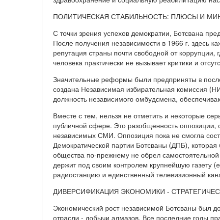
ПОЛИТИЧЕСКАЯ СТАБИЛЬНОСТЬ: ПЛЮСЫ И МИ
С точки зрения успехов демократии, Ботсвана пред
После получения независимости в 1966 г. здесь к
репутация страны почти свободной от коррупции, 
человека практически не вызывает критики и отсу
Значительные реформы были предприняты в после
создана Независимая избирательная комиссия (НИК
должность независимого омбудсмена, обеспечиваю
Вместе с тем, нельзя не отметить и некоторые се
публичной сфере. Это разобщенность оппозиции, с
независимых СМИ. Оппозиция пока не смогла сост
Демократической партии Ботсваны (ДПБ), которая 
общества по-прежнему не обрел самостоятельной 
держит под своим контролем крупнейшую газету (
радиостанцию и единственный телевизионный кан
ДИВЕРСИФИКАЦИЯ ЭКОНОМИКИ - СТРАТЕГИЧЕС
Экономический рост независимой Ботсваны был дос
отрасли - добычи алмазов. Все последние годы пр