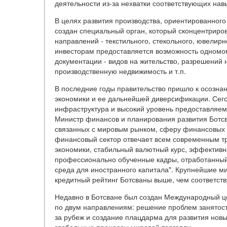
деятельности из-за нехватки соответствующих нав
В целях развития производства, ориентированного 
создан специальный орган, который сконцентриро
направлений - текстильного, стекольного, ювели
инвесторам предоставляется возможность одномо
документации - видов на жительство, разрешений 
производственную недвижимость и т.п.
В последние годы правительство пришло к осозна
экономики и ее дальнейшей диверсификации. Сег
инфраструктура и высокий уровень предоставляе
Министр финансов и планирования развития Ботсва
связанных с мировым рынком, сферу финансовых 
финансовый сектор отвечает всем современным т
экономики, стабильный валютный курс, эффектив
профессионально обученные кадры, отработанный
среда для иностранного капитала". Крупнейшие м
кредитный рейтинг Ботсваны выше, чем соответст
Недавно в Ботсване был создан Международный це
по двум направлениям: решение проблем занятости
за рубеж и создание плацдарма для развития новы