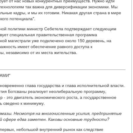
бует от нас новых конкурентных преимуществ. Нужно идти
технологиям так важна для диверсификации экономики. Мы
ьные кадры, и мы их готовим. Никакая другая страна в мире
кого потенциала".
нной политики министр Себетела подтверждает следующим
твует специальная правительственная программа
ой магистрали уже подключено около 150 деревень, на
ажность имеет обеспечение равного доступа к
, независимо от их места жительства.
АМИ"
новременно глава государства и глава исполнительной власти.
тия Ботсваны реализует неолиберальную программу,
р - это двигатель экономического роста, а государственное
ь сведено к минимуму.
лмазы. Несмотря на многочисленные усилия, предпринятые
ой сфере едва заметен. Каковы основные трудности?
-первых, небольшой внутренний рынок как следствие