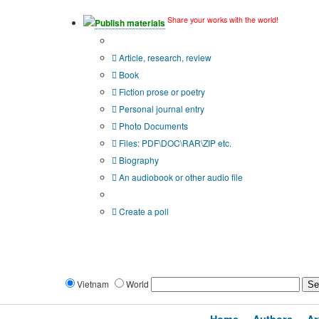
Share your works with the world!
Publish materials
Publication type?
Article, research, review
Book
Fiction prose or poetry
Personal journal entry
Photo Documents
Files: PDF\DOC\RAR\ZIP etc.
Biography
An audiobook or other audio file
Additional options:
Create a poll
Vietnam
World