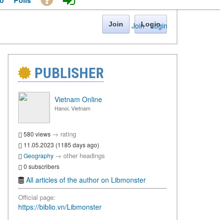
o
Polls
Join
Login
Join
·
Login
PUBLISHER
Vietnam Online
Hanoi, Vietnam
→
rating
580 views
11.05.2023 (1185 days ago)
→
other headings
Geography
0 subscribers
All articles of the author on Libmonster
Official page:
https://biblio.vn/Libmonster