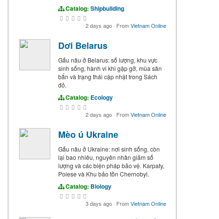
Catalog:
Shipbuilding
2 days ago
·
From
Vietnam Online
Dơi Belarus
Gấu nâu ở Belarus: số lượng, khu vực
sinh sống, hành vi khi gặp gỡ, mùa săn
bắn và trạng thái cập nhật trong Sách
đỏ.
Catalog:
Ecology
2 days ago
·
From
Vietnam Online
Mèo ú Ukraine
Gấu nâu ở Ukraine: nơi sinh sống, còn
lại bao nhiêu, nguyên nhân giảm số
lượng và các biện pháp bảo vệ. Karpaty,
Polese và Khu bảo tồn Chernobyl.
Catalog:
Biology
3 days ago
·
From
Vietnam Online