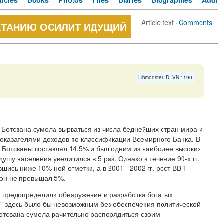
ticles
Books
Photos
Files
Diaries
Biographies
Audi
Article text
·
Comments
ВЕТАНИЮ ОСИЛИТ ИДУЩИЙ
Libmonster ID: VN-1190
 Ботсвана сумела вырваться из числа беднейших стран мира и
оказателями доходов по классификации Всемирного Банка. В
П Ботсваны составлял 14,5% и был одним из наиболее высоких
душу населения увеличился в 5 раз. Однако в течение 90-х гг.
шись ниже 10%-ной отметки, а в 2001 - 2002 гг. рост ВВП
. он не превышал 5%.
м предопределили обнаружение и разработка богатых
" здесь было бы невозможным без обеспечения политической
отсвана сумела рачительно распорядиться своим