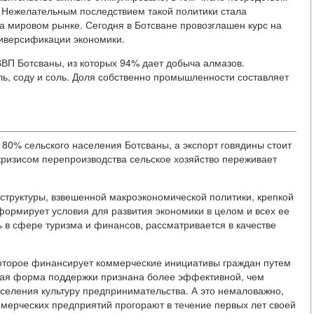
 Нежелательным последствием такой политики стала
а мировом рынке. Сегодня в Ботсване провозглашен курс на
иверсификации экономики.
ВП Ботсваны, из которых 94% дает добыча алмазов.
ь, соду и соль. Доля собственно промышленности составляет
 80% сельского населения Ботсваны, а экспорт говядины стоит
 кризисом перепроизводства сельское хозяйство переживает
структуры, взвешенной макроэкономической политики, крепкой
формирует условия для развития экономики в целом и всех ее
ь в сфере туризма и финансов, рассматривается в качестве
которое финансирует коммерческие инициативы граждан путем
акая форма поддержки признана более эффективной, чем
населения культуру предпринимательства. А это немаловажно,
оммерческих предприятий прогорают в течение первых лет своей