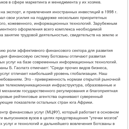
ыков в сфере маркетинга и менеджмента у их хозяев.
на экспорт, и привлечения иностранных инвестиций в 1998 г.
вал свои усилия на поддержке нескольких приоритетных
рного, кожевенного, информационных технологий. Зарубежным
ментного оформления всего комплекса необходимой
на занятие трудовой деятельностью, свидетельств на землю и
нию роли эффективного финансового сектора для развития
одня финансовую систему Ботсваны отличают развитая
мых услуг на базе современных информационных технологий.
ны Б. Гаолатэ отмечает: "Среди прочих видов бизнеса,
услуг отличает наибольший уровень глобализации. Наш
ребованиям. Это - приверженность нормам открытой рыночной
ная телекоммуникационная инфраструктура, образованные и
 механизм государственного регулирования и благоприятная
ировые рейтинговые агентства оценивают суверенный
вующие показатели остальных стран юга Африки.
нтр финансовых услуг (МЦФУ), который работает в основном
 выпускников вузов в целях предотвращения "утечки мозгов"
х услуг и технологий и дальнейшего вовлечения Ботсваны в