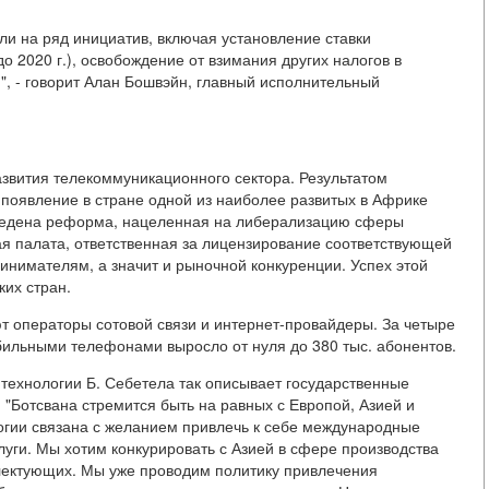
и на ряд инициатив, включая установление ставки
 2020 г.), освобождение от взимания других налогов в
", - говорит Алан Бошвэйн, главный исполнительный
развития телекоммуникационного сектора. Результатом
появление в стране одной из наиболее развитых в Африке
оведена реформа, нацеленная на либерализацию сферы
я палата, ответственная за лицензирование соответствующей
инимателям, а значит и рыночной конкуренции. Успех этой
их стран.
т операторы сотовой связи и интернет-провайдеры. За четыре
мобильными телефонами выросло от нуля до 380 тыс. абонентов.
 технологии Б. Себетела так описывает государственные
"Ботсвана стремится быть на равных с Европой, Азией и
огии связана с желанием привлечь к себе международные
ги. Мы хотим конкурировать с Азией в сфере производства
ектующих. Мы уже проводим политику привлечения