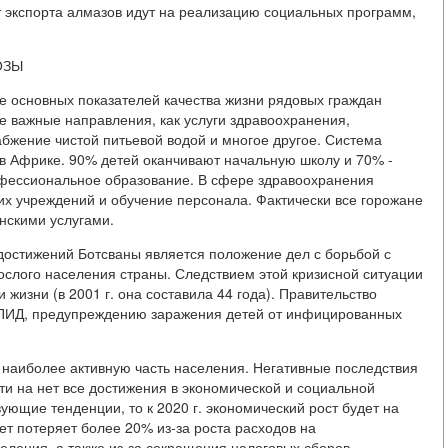
т экспорта алмазов идут на реализацию социальных программ,
ОЗЫ
е основных показателей качества жизни рядовых граждан
е важные направления, как услуги здравоохранения,
бжение чистой питьевой водой и многое другое. Система
 в Африке. 90% детей оканчивают начальную школу и 70% -
офессиональное образование. В сфере здравоохранения
их учреждений и обучение персонала. Фактически все горожане
нскими услугами.
остижений Ботсваны является положение дел с борьбой с
слого населения страны. Следствием этой кризисной ситуации
жизни (в 2001 г. она составила 44 года). Правительство
ПИД, предупреждению заражения детей от инфицированных
 наиболее активную часть населения. Негативные последствия
и на нет все достижения в экономической и социальной
ующие тенденции, то к 2020 г. экономический рост будет на
т потеряет более 20% из-за роста расходов на
ления, а также из-за сокращения налоговых сборов.