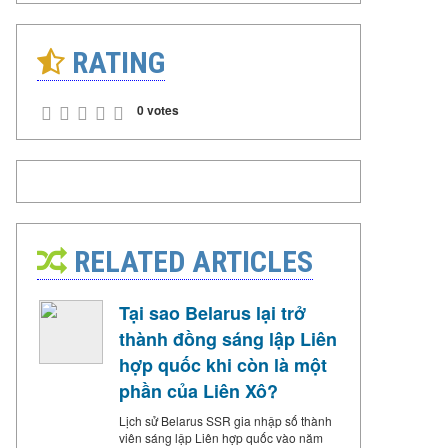
RATING
0 votes
RELATED ARTICLES
Tại sao Belarus lại trở
thành đồng sáng lập Liên
hợp quốc khi còn là một
phần của Liên Xô?
Lịch sử Belarus SSR gia nhập số thành
viên sáng lập Liên hợp quốc vào năm