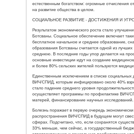
естественным богатством: огромные отчисления о
на развитие общества в целом.
СОЦИАЛЬНОЕ РАЗВИТИЕ - ДОСТИЖЕНИЯ И УГР
Результатом экономического роста стало улучшени
Ботсваны. Социальное обеспечение включает таки
бесплатное начальное и среднее образование, сна
образования Ботсваны считается одной из лучших
среднюю. В последние годы упор делается на пр
основные инвестиции идут на создание медицинск
и более 80% сельских жителей пользуются медици
Единственным исключением в списке социальных д
ВИЧ/СПИД, которым инфицировано около 40% взро
стало падение среднего уровня продолжительности 
осуществляет программы по профилактике ВИЧ/С
матерей, финансирование научных исследований.
Болезнь поражает в первую очередь экономически
распространения ВИЧ/СПИД в будущем могут свест
сферах. Подсчитано, что, если сохранятся существ
33% меньше, чем сейчас, а государственный бюдже
здравоохранение и социальную реабилитацию насе