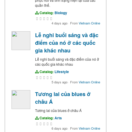
phục hồi và tình trạng hiện tại của các
quần thể.
Catalog:
Biology
4 days ago
·
From
Vietnam Online
Lễ nghi buổi sáng và đặc
điểm của nó ở các quốc
gia khác nhau
Lễ nghi buổi sáng và đặc điểm của nó ở
các quốc gia khác nhau
Catalog:
Lifestyle
5 days ago
·
From
Vietnam Online
Tương lai của blues ở
châu Á
Tương lai của blues ở châu Á
Catalog:
Arts
6 days ago
·
From
Vietnam Online