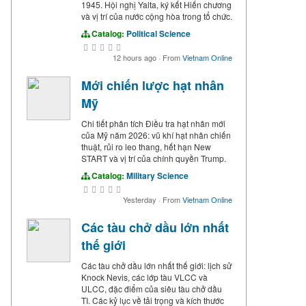
1945. Hội nghị Yalta, ký kết Hiến chương
và vị trí của nước cộng hòa trong tổ chức.
Catalog:
Political Science
12 hours ago
·
From
Vietnam Online
Mới chiến lược hạt nhân
Mỹ
Chi tiết phân tích Điều tra hạt nhân mới
của Mỹ năm 2026: vũ khí hạt nhân chiến
thuật, rủi ro leo thang, hết hạn New
START và vị trí của chính quyền Trump.
Catalog:
Military Science
Yesterday
·
From
Vietnam Online
Các tàu chở dầu lớn nhất
thế giới
Các tàu chở dầu lớn nhất thế giới: lịch sử
Knock Nevis, các lớp tàu VLCC và
ULCC, đặc điểm của siêu tàu chở dầu
TI. Các kỷ lục về tải trọng và kích thước