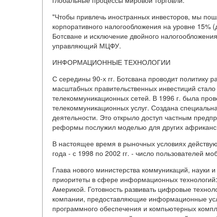
глобальные процессы мировой торговли.
"Чтобы привлечь иностранных инвесторов, мы пошл
корпоративного налогообложения на уровне 15% (до
Ботсване и исключение двойного налогообложения
управляющий МЦФУ.
ИНФОРМАЦИОННЫЕ ТЕХНОЛОГИИ
С середины 90-х гг. Ботсвана проводит политику 
масштабных правительственных инвестиций стало 
телекоммуникационных сетей. В 1996 г. была пр
телекоммуникационных услуг. Создана специальна
деятельности. Это открыло доступ частным предпр
реформы послужил моделью для других африканск
В настоящее время в рыночных условиях действую
года - с 1998 по 2002 гг. - число пользователей 
Глава нового министерства коммуникаций, науки и
приоритеты в сфере информационных технологий: 
Америкой. Готовность развивать цифровые технол
компании, предоставляющие информационные услу
программного обеспечения и компьютерных компл