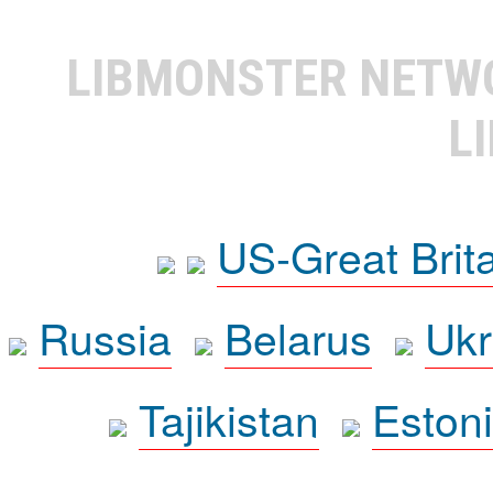
LIBMONSTER NET
L
US-Great Brit
Russia
Belarus
Ukr
Tajikistan
Eston