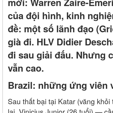
mới: Warren Zaire-Emeri
của đội hình, kinh nghi
đề: một số lãnh đạo (Gr
già đi. HLV Didier Desch
đi sau giải đấu. Nhưng 
vẫn cao.
Brazil: những ứng viên 
Sau thất bại tại Katar (văng khỏi 
lại. Vinicius Junior (26 tuổi) — c