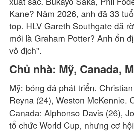
xuất sắc. Bukayo Saka, Phil Fod
Kane? Năm 2026, anh đã 33 tuổi
top. HLV Gareth Southgate đã rờ
mới là Graham Potter? Anh ổn địn
vô địch".
Chủ nhà: Mỹ, Canada, M
Mỹ: bóng đá phát triển. Christian 
Reyna (24), Weston McKennie. C
Canada: Alphonso Davis (26), Jo
tổ chức World Cup, nhưng cơ hội 