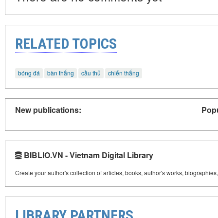
RELATED TOPICS
bóng đá
bàn thắng
cầu thủ
chiến thắng
New publications:
Popu
BIBLIO.VN - Vietnam Digital Library
Create your author's collection of articles, books, author's works, biographies
LIBRARY PARTNERS