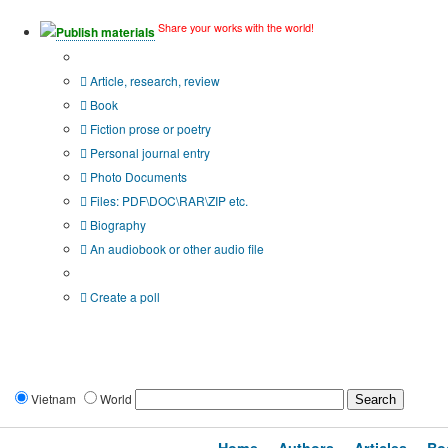
Share your works with the world!
Publish materials
Publication type?
Article, research, review
Book
Fiction prose or poetry
Personal journal entry
Photo Documents
Files: PDF\DOC\RAR\ZIP etc.
Biography
An audiobook or other audio file
Additional options:
Create a poll
Vietnam
World