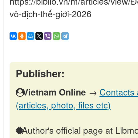
https://biblio.vn/m/articles/view/
vô-địch-thế-giới-2026
Publisher:
→
Contacts 
Vietnam Online
(articles, photo, files etc)
Author's official page at Libmo