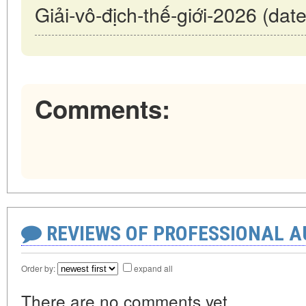
Giải-vô-địch-thế-giới-2026 (dat
Comments:
REVIEWS OF PROFESSIONAL 
Order by:
expand all
There are no comments yet