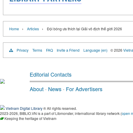
›
›
Home
Articles
Đội bóng ưa thích tại Giải vô địch thế giới 2026
Privacy
Terms
FAQ
Invite a Friend
Language (en)
© 2026
Vietn
Editorial Contacts
About
·
News
·
For Advertisers
Vietnam Digital Library
® All rights reserved.
2023-2026, BIBLIO.VN is a part of Libmonster, international library network (
open 
Keeping the heritage of Vietnam