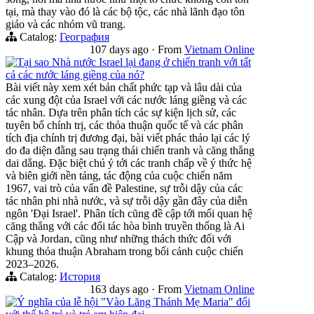
tại, mà thay vào đó là các bộ tộc, các nhà lãnh đạo tôn
giáo và các nhóm vũ trang.
Catalog:
География
107 days ago
·
From
Vietnam Online
Tại sao Nhà nước Israel lại đang ở chiến tranh với tất
cả các nước láng giềng của nó?
Bài viết này xem xét bản chất phức tạp và lâu dài của
các xung đột của Israel với các nước láng giềng và các
tác nhân. Dựa trên phân tích các sự kiện lịch sử, các
tuyên bố chính trị, các thỏa thuận quốc tế và các phân
tích địa chính trị đương đại, bài viết phác thảo lại các lý
do đa diện đằng sau trạng thái chiến tranh và căng thẳng
dai dẳng. Đặc biệt chú ý tới các tranh chấp về ý thức hệ
và biên giới nền tảng, tác động của cuộc chiến năm
1967, vai trò của vấn đề Palestine, sự trỗi dậy của các
tác nhân phi nhà nước, và sự trỗi dậy gần đây của diễn
ngôn 'Đại Israel'. Phân tích cũng đề cập tới mối quan hệ
căng thẳng với các đối tác hòa bình truyền thống là Ai
Cập và Jordan, cũng như những thách thức đối với
khung thỏa thuận Abraham trong bối cảnh cuộc chiến
2023–2026.
Catalog:
История
163 days ago
·
From
Vietnam Online
Ý nghĩa của lễ hội "Vào Lăng Thánh Mẹ Maria" đối