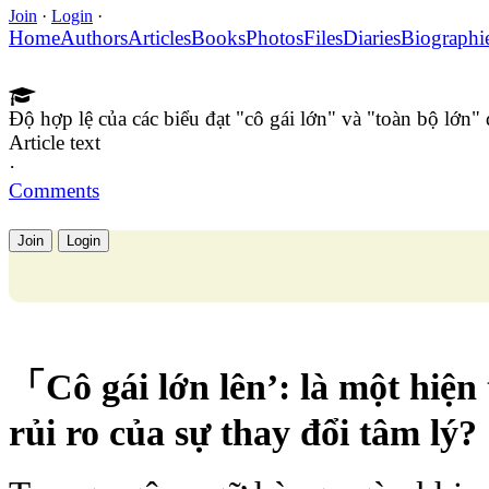
Join
·
Login
·
Home
Authors
Articles
Books
Photos
Files
Diaries
Biographi
Độ hợp lệ của các biểu đạt "cô gái lớn" và "toàn bộ lớn" 
Article text
·
Comments
Join
Login
「Cô gái lớn lên’: là một hiện
rủi ro của sự thay đổi tâm lý?