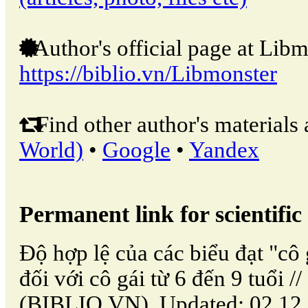
Author's official page at Libm
https://biblio.vn/Libmonster
Find other author's materials 
World)
•
Google
•
Yandex
Permanent link for scientific 
Độ hợp lệ của các biểu đạt "cô 
đối với cô gái từ 6 đến 9 tuổi /
(BIBLIO.VN). Updated: 02.12