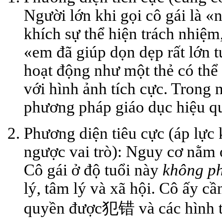
Người lớn khi gọi cô gái là 
khích sự thể hiện trách nhiệm,
«em đã giúp dọn dẹp rất lớn t
hoạt động như một
thẻ
có thể
với hình ảnh tích cực. Trong 
phương pháp giáo dục hiệu q
Phương diện tiêu cực (áp lực 
ngược vai trò):
Nguy cơ nằm ở 
Cô gái ở độ tuổi này
không ph
lý, tâm lý và xã hội. Cô ấy c
quyền được犯错 và các hình th