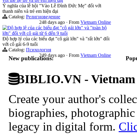
với thế hệ trẻ và trẻ em hiện đại
Ý nghĩa của lễ hội "Vào Lễ Đình Đức Mẹ" đối với
thanh niên và trẻ em hiện đại
Catalog:
Религиоведение
248 days ago
·
From
Vietnam Online
Độ hợp lệ của các biểu đạt "cô gái lớn" và "toàn bộ
lớn" đối với cô gái từ 6 đến 9 tuổi
Độ hợp lý của các biểu đạt "cô gái lớn" và "rất lớn" đối
với cô gái 6-9 tuổi
Catalog:
Психология
249 days ago
·
From
Vietnam Online
New publications:
Popu
BIBLIO.VN - Vietnam D
Create your author's collec
biographies, photographic 
legacy in digital form.
Cli