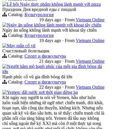
Lễ hội Ngày thực phẩm không lành mạnh với pizza
Праздник Дня вредной еды с пиццой
Catalog:
Культурология
19 days ago
·
From
Vietnam Online
Ngày ăn uống không lành mạnh với khoai tây chiên
Ngày ăn uống không lành mạnh với khoai tây chiên
Catalog:
Культурология
19 days ago
·
From
Vietnam Online
May mắn cổ vũ
Счастливый болельщик
Catalog:
Спорт и физкультура
21 days ago
·
From
Vietnam Online
Người hâm mộ hạnh phúc của một gia đình bóng đá
lớn
Hạnh phúc cổ vũ gia đình bóng đá lớn
Catalog:
Спорт и физкультура
22 days ago
·
From
Vietnam Online
Yemen: đất nước nơi thời gian dừng lại
Khi ngày nay người ta nói về Yemen, hầu như luôn
luôn xuất hiện những từ ngữ như: chiến tranh, đói khát,
hoạn nạn, tấn công tàu thuyền, không kích. Nhưng nếu
quan sát kỹ và đào sâu hơn, ta sẽ thấy: chiến tranh chỉ là
phần nổi của tảng băng trôi. Yemen đã lâu nay không
chỉ sống ngoài thế kỷ XXI mà còn ở một thực tại song
song, nơi mà nhà nước như một tổ chức không còn tồn