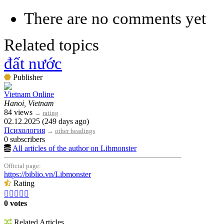
There are no comments yet
Related topics
đất nước
Publisher
Vietnam Online
Hanoi, Vietnam
84 views
→
rating
02.12.2025 (249 days ago)
Психология
→
other headings
0 subscribers
All articles of the author on Libmonster
Official page:
https://biblio.vn/Libmonster
Rating





0 votes
Related Articles