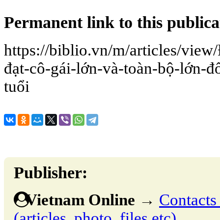
Permanent link to this publica
https://biblio.vn/m/articles/vie
đạt-cô-gái-lớn-và-toàn-bộ-lớn-đố
tuổi
Publisher:
Vietnam Online
→
Contacts 
(articles, photo, files etc)