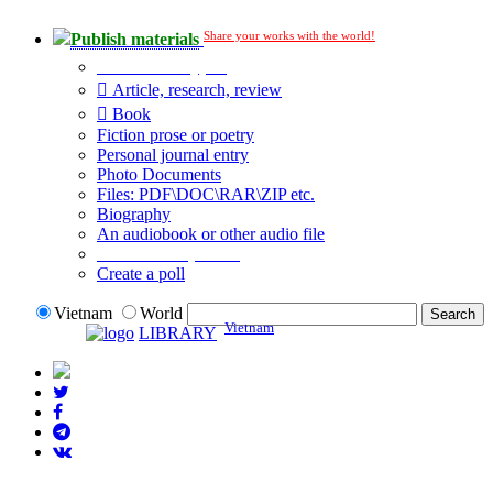
Share your works with the world!
Publish materials
Publication type?
Article, research, review
Book
Fiction prose or poetry
Personal journal entry
Photo Documents
Files: PDF\DOC\RAR\ZIP etc.
Biography
An audiobook or other audio file
Additional options:
Create a poll
Vietnam
World
Vietnam
LIBRARY