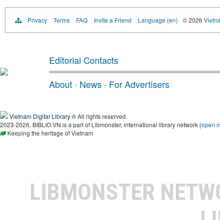
Privacy
Terms
FAQ
Invite a Friend
Language (en)
© 2026
Vietn
Editorial Contacts
About
·
News
·
For Advertisers
Vietnam Digital Library
® All rights reserved.
2023-2026, BIBLIO.VN is a part of Libmonster, international library network (
open 
Keeping the heritage of Vietnam
LIBMONSTER NET
L