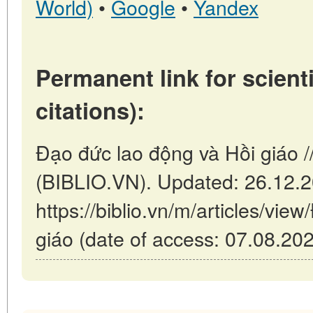
World)
•
Google
•
Yandex
Permanent link for scienti
citations):
Đạo đức lao động và Hồi giáo /
(BIBLIO.VN). Updated: 26.12.
https://biblio.vn/m/articles/vi
giáo (date of access: 07.08.202