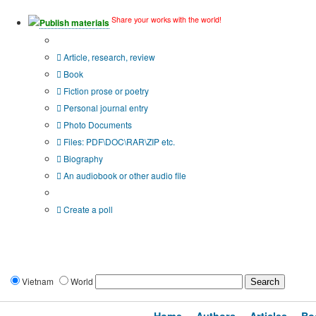
Share your works with the world!
Publish materials
Publication type?
Article, research, review
Book
Fiction prose or poetry
Personal journal entry
Photo Documents
Files: PDF\DOC\RAR\ZIP etc.
Biography
An audiobook or other audio file
Additional options:
Create a poll
Vietnam
World