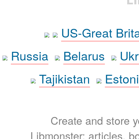
US-Great Brit
Russia
Belarus
Ukr
Tajikistan
Eston
Create and store yo
Libmonster: articles, b