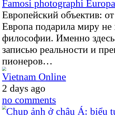
Famosi photographi Europ
Европейский объектив: о
Европа подарила миру не 
философии. Именно здесь
записью реальности и пре
пионеров…
Vietnam Online
2 days ago
no comments