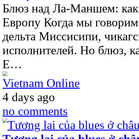
Блюз над Ла-Маншем: как
Европу Когда мы говорим 
дельта Миссисипи, чикагс
исполнителей. Но блюз, ка
Е…
Vietnam Online
4 days ago
no comments
Tương lai của blues ở châ