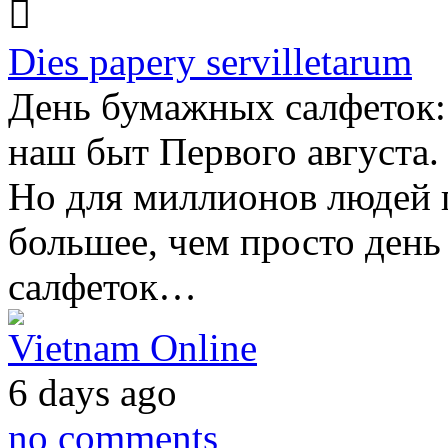
Dies papery servilletarum
День бумажных салфеток:
наш быт Первого августа. 
Но для миллионов людей п
большее, чем просто день
салфеток…
Vietnam Online
6 days ago
no comments