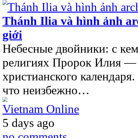
Thánh Ilia và hình ảnh ar
giới
Небесные двойники: с ке
религиях Пророк Илия — ф
христианского календаря.
что неизбежно…
Vietnam Online
5 days ago
no comments