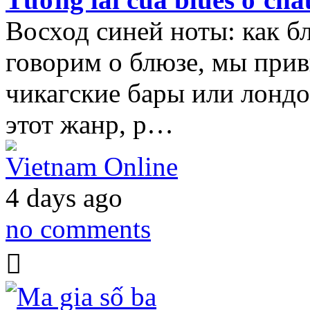
Восход синей ноты: как б
говорим о блюзе, мы прив
чикагские бары или лондо
этот жанр, р…
Vietnam Online
4 days ago
no comments