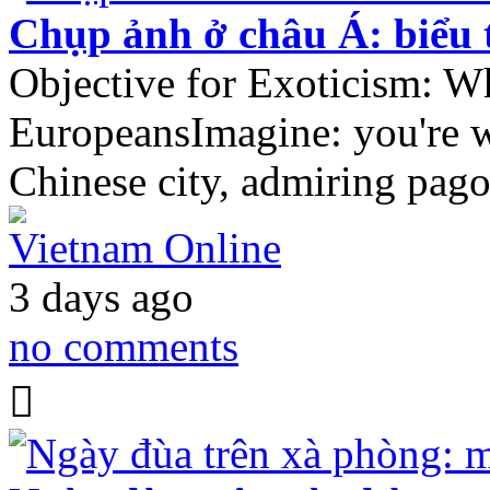
Chụp ảnh ở châu Á: biểu 
Objective for Exoticism: W
EuropeansImagine: you're wa
Chinese city, admiring pag
Vietnam Online
3 days ago
no comments