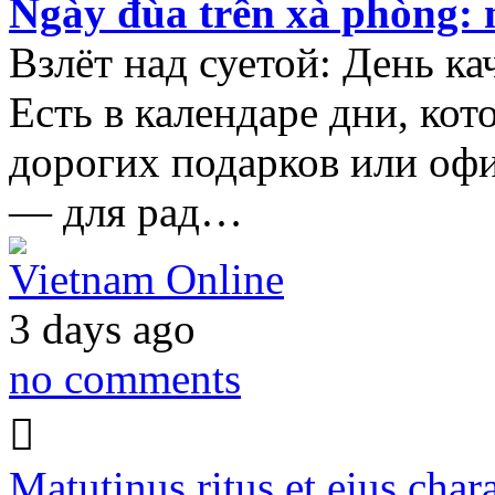
Ngày đùa trên xà phòng: 
Взлёт над суетой: День ка
Есть в календаре дни, ко
дорогих подарков или оф
— для рад…
Vietnam Online
3 days ago
no comments
Matutinus ritus et eius chara