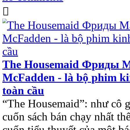
The Housemaid Фриды Ма
McFadden - là bộ phim kin
toàn cầu
“The Housemaid”: như cô gá
cuốn sách bán chạy nhất thế
cuốn tiểu thuyết của một bá