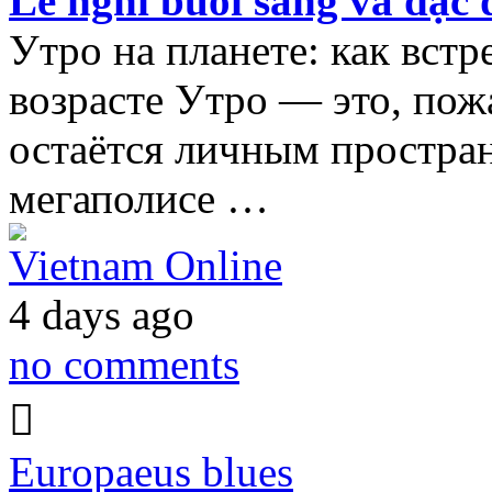
Lễ nghi buổi sáng và đặc 
Утро на планете: как встр
возрасте Утро — это, пож
остаётся личным простран
мегаполисе …
Vietnam Online
4 days ago
no comments
Europaeus blues