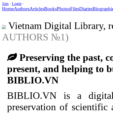
Join
·
Login
·
Home
Authors
Articles
Books
Photos
Files
Diaries
Biographi
Vietnam Digital Library, 
AUTHORS №1)
Preserving the past, co
present, and helping to bu
BIBLIO.VN
BIBLIO.VN is a digital 
preservation of scientific