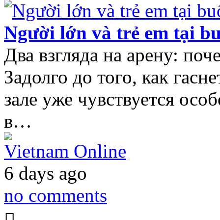
Người lớn và trẻ em tại bu
Два взгляда на арену: по
Задолго до того, как гасн
зале уже чувствуется особ
в…
Vietnam Online
6 days ago
no comments