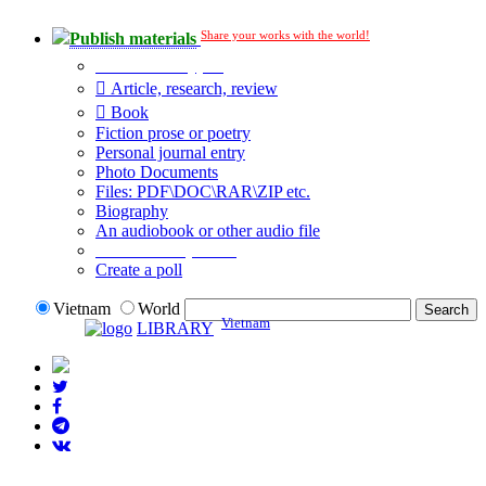
Share your works with the world!
Publish materials
Publication type?
Article, research, review
Book
Fiction prose or poetry
Personal journal entry
Photo Documents
Files: PDF\DOC\RAR\ZIP etc.
Biography
An audiobook or other audio file
Additional options:
Create a poll
Vietnam
World
Vietnam
LIBRARY