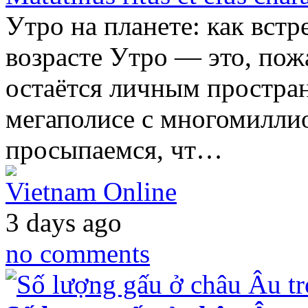
Утро на планете: как встр
возрасте Утро — это, пож
остаётся личным простран
мегаполисе с многомилли
просыпаемся, чт…
Vietnam Online
3 days ago
no comments