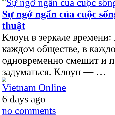
Sự ngớ ngẩn của cuộc sống
thuật
Клоун в зеркале времени:
каждом обществе, в каждо
одновременно смешит и пу
задуматься. Клоун — …
Vietnam Online
6 days ago
no comments