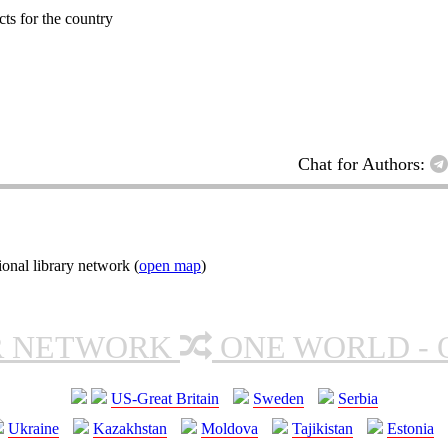
cts for the country
Chat for Authors:
onal library network (
open map
)
R NETWORK
ONE WORLD - 
US-Great Britain
Sweden
Serbia
Ukraine
Kazakhstan
Moldova
Tajikistan
Estonia