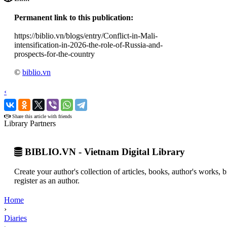
Permanent link to this publication:
https://biblio.vn/blogs/entry/Conflict-in-Mali-
intensification-in-2026-the-role-of-Russia-and-
prospects-for-the-country
©
biblio.vn
‹
›
Share this article with friends
Library Partners
BIBLIO.VN - Vietnam Digital Library
Create your author's collection of articles, books, author's works,
register as an author.
Home
›
Diaries