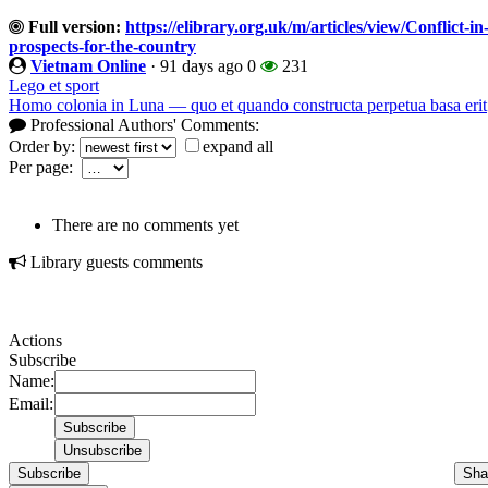
Full version:
https://elibrary.org.uk/m/articles/view/Conflict-i
prospects-for-the-country
Vietnam Online
·
91 days ago
0
231
Lego et sport
Homo colonia in Luna — quo et quando constructa perpetua basa erit
Professional Authors' Comments:
Order by:
expand all
Per page:
There are no comments yet
Library guests comments
Actions
Subscribe
Name:
Email:
Subscribe
Sha