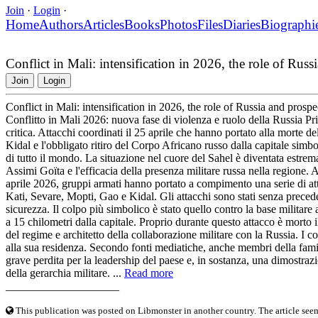
Join
·
Login
·
Home
Authors
Articles
Books
Photos
Files
Diaries
Biographi
Conflict in Mali: intensification in 2026, the role of Russ
Join
Login
Conflict in Mali: intensification in 2026, the role of Russia and prospe
Conflitto in Mali 2026: nuova fase di violenza e ruolo della Russia Pri
critica. Attacchi coordinati il 25 aprile che hanno portato alla morte del 
Kidal e l'obbligato ritiro del Corpo Africano russo dalla capitale simb
di tutto il mondo. La situazione nel cuore del Sahel è diventata estrema,
Assimi Goïta e l'efficacia della presenza militare russa nella regione. 
aprile 2026, gruppi armati hanno portato a compimento una serie di att
Kati, Sevare, Mopti, Gao e Kidal. Gli attacchi sono stati senza preced
sicurezza. Il colpo più simbolico è stato quello contro la base militare 
a 15 chilometri dalla capitale. Proprio durante questo attacco è morto 
del regime e architetto della collaborazione militare con la Russia. I 
alla sua residenza. Secondo fonti mediatiche, anche membri della fami
grave perdita per la leadership del paese e, in sostanza, una dimostrazio
della gerarchia militare. ...
Read more
____________________
This publication was posted on Libmonster in another country. The article seeme