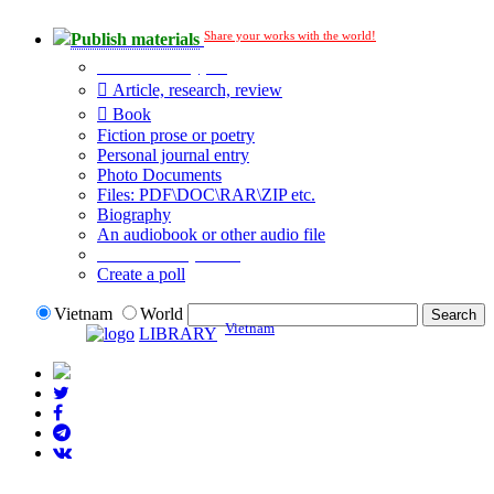
Share your works with the world!
Publish materials
Publication type?
Article, research, review
Book
Fiction prose or poetry
Personal journal entry
Photo Documents
Files: PDF\DOC\RAR\ZIP etc.
Biography
An audiobook or other audio file
Additional options:
Create a poll
Vietnam
World
Vietnam
LIBRARY