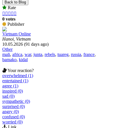
Back to Blog
Rate





0 votes
Publisher
Vietnam Online
Hanoi, Vietnam
10.05.2026 (91 days ago)
Other
mali
,
africa
,
war
,
junta
,
rebels
,
tuareg
,
russia
,
france
,
bamako
,
kidal
Your reaction?
overwhelmed (1)
entertained (1)
agree (1)
inspired (0)
sad (0)
sympathetic (0)
surprised (0)
angry (0)
confused (0)
worried (0)
Link