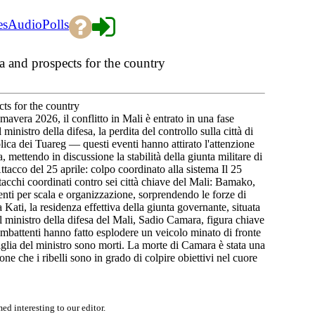
es
Audio
Polls
ia and prospects for the country
cts for the country
mavera 2026, il conflitto in Mali è entrato in una fase
ministro della difesa, la perdita del controllo sulla città di
olica dei Tuareg — questi eventi hanno attirato l'attenzione
 mettendo in discussione la stabilità della giunta militare di
Attacco del 25 aprile: colpo coordinato alla sistema Il 25
acchi coordinati contro sei città chiave del Mali: Bamako,
enti per scala e organizzazione, sorprendendo le forze di
a Kati, la residenza effettiva della giunta governante, situata
il ministro della difesa del Mali, Sadio Camara, figura chiave
combattenti hanno fatto esplodere un veicolo minato di fronte
glia del ministro sono morti. La morte di Camara è stata una
ne che i ribelli sono in grado di colpire obiettivi nel cuore
d interesting to our editor.