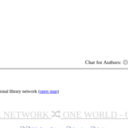
Chat for Authors:
onal library network (
open map
)
R NETWORK
ONE WORLD - 