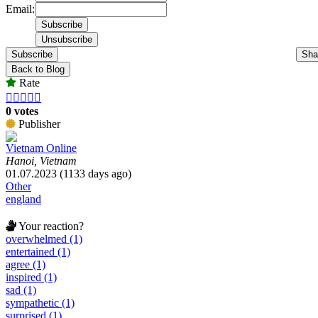
Email:
Subscribe
Sha
Back to Blog
Rate





0 votes
Publisher
Vietnam Online
Hanoi, Vietnam
01.07.2023 (1133 days ago)
Other
england
Your reaction?
overwhelmed (1)
entertained (1)
agree (1)
inspired (1)
sad (1)
sympathetic (1)
surprised (1)