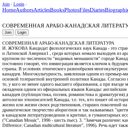
Join
·
Login
·
Home
Authors
Articles
Books
Photos
Files
Diaries
Biographi
СОВРЕМЕННАЯ АРАБО-КАНАДСКАЯ ЛИТЕРАТ
Join
Login
СОВРЕМЕННАЯ АРАБО-КАНАДСКАЯ ЛИТЕРАТУРА
И. ЖУКОВА Кандидат филологических наук Канада - это стран
и Латинской Америки1 , среди которых немало выходцев из ара
крупном по численности "видимых меньшинств" городе Канады,
постоянно говорят, что иммиграция является ключом к будущ
страны. В условиях этнического разнообразия многокультурно
канадцев. Многокультурность, заявленная одним из премьер-мин
основой толерантной внутренней политики Канады. Согласно
те, у кого не менее одного высшего образования, а при въезде
овладения одним из официальных языков Канады: английским 
канадцев (публицистика, поэзия, романистика и драматургия) 
антологии этнописателей Канады, т.е. тех, кто пишет об истор
жизни или жизни своих родственников, старших поколений на род
драматическое творчество аборигенов и так называемых "цветны
в канадском литературоведении и критике, в гуманитарных иссл
("Canadian Mosaic", 1996 - шесть пьес). 3. "Замечая различие: 
Difference: Canadian multicultural literature", 1996). Речь идет т