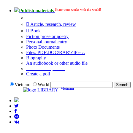
Share your works with the world!
Publish materials
Publication type?
Article, research, review
Book
Fiction prose or poetry
Personal journal entry
Photo Documents
Files: PDF\DOC\RAR\ZIP etc.
Biography
An audiobook or other audio file
Additional options:
Create a poll
Vietnam
World
Vietnam
LIBRARY