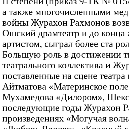
II степени (приказ 9-ТК № 015/
а также многочисленными мед
войны Журахон Рахмонов возв
Ошский драмтеатр и до конца 
артистом, сыграл более ста рол
Большую роль в достижении т
театрального коллектива и Жу
поставленные на сцене театра
Айтматова «Материнское поле
Мухамедова «Дилором», Шекс
последующие годы Журахон Ра
произведениях «Могучая вол
«Любовь Яровая», «Красный г