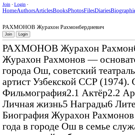
Join
·
Login
·
Home
Authors
Articles
Books
Photos
Files
Diaries
Biographi
РАХМОНОВ Журахон Рахмонбердиевич
Join
Login
РАХМОНОВ Журахон Рахмонб
Журахон Рахмонов — основате
города Ош, советский театрал
артист Узбекской ССР (1974).
Фильмография2.1 Актёр2.2 Арт
Личная жизнь5 Награды6 Лит
Биография Журахон Рахмонов 
года в городе Ош в семье слу