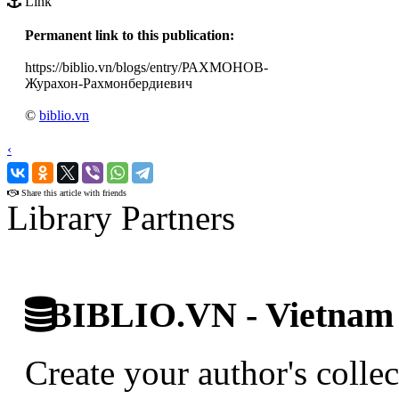
Link
Permanent link to this publication:
https://biblio.vn/blogs/entry/РАХМОНОВ-
Журахон-Рахмонбердиевич
©
biblio.vn
‹
›
Share this article with friends
Library Partners
BIBLIO.VN - Vietnam D
Create your author's collec