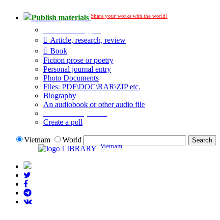
Share your works with the world!
Publish materials
Publication type?
Article, research, review
Book
Fiction prose or poetry
Personal journal entry
Photo Documents
Files: PDF\DOC\RAR\ZIP etc.
Biography
An audiobook or other audio file
Additional options:
Create a poll
Vietnam
World
Vietnam
LIBRARY