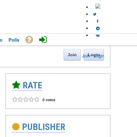
o
Polls
Join
Login
Join
·
Login
RATE
0 votes
PUBLISHER