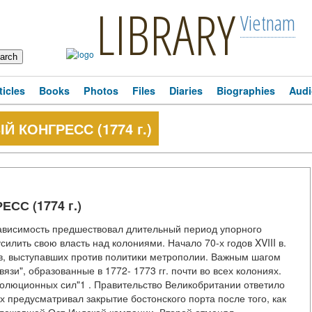
LIBRARY
Vietnam
ticles
Books
Photos
Files
Diaries
Biographies
Audi
КОНГРЕСС (1774 г.)
С (1774 г.)
ависимость предшествовал длительный период упорного
илить свою власть над колониями. Начало 70-х годов XVIII в.
в, выступавших против политики метрополии. Важным шагом
язи", образованные в 1772- 1773 гг. почти во всех колониях.
волюционных сил"1 . Правительство Великобритании ответило
х предусматривал закрытие бостонского порта после того, как