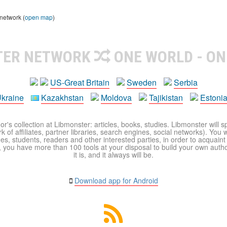
 network (
open map
)
TER NETWORK
ONE WORLD - ON
US-Great Britain
Sweden
Serbia
kraine
Kazakhstan
Moldova
Tajikistan
Estoni
r's collection at Libmonster: articles, books, studies. Libmonster will s
 of affiliates, partner libraries, search engines, social networks). You wi
ues, students, readers and other interested parties, in order to acquain
 you have more than 100 tools at your disposal to build your own author c
it is, and it always will be.
Download app for Android