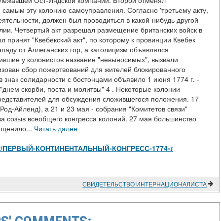
адлежавшей Ост-Индской компании. Второй отменял
 самым эту колонию самоуправления. Согласно 'третьему акту,
ятельности, должен был проводиться в какой-нибудь другой
глии. Четвертый акт разрешал размещение британских войск в
принят "Квебекский акт", по которому к провинции Квебек
паду от Аллеганских гор, а католицизм объявлялся
ившие у колонистов название "невыносимых", вызвали
зован сбор пожертвований для жителей блокированного
 знак солидарности с бостонцами объявило 1 июня 1774 г. -
 "днем скорби, поста и молитвы" 4 . Некоторые колонии
редставителей для обсуждения сложившегося положения. 17
Род-Айленд), а 21 и 23 мая - собрания "Комитетов связи"
 созыв всеобщего конгресса колоний. 27 мая большинство
оценило...
Читать далее
s/view/ПЕРВЫЙ-КОНТИНЕНТАЛЬНЫЙ-КОНГРЕСС-1774-г
СВИДЕТЕЛЬСТВО ИНТЕРНАЦИОНАЛИСТА