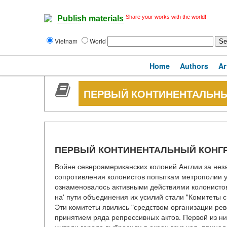
Share your works with the world!
Publish materials
Vietnam
World
Home
Authors
Ar
ПЕРВЫЙ КОНТИНЕНТАЛЬНЫЙ 
ПЕРВЫЙ КОНТИНЕНТАЛЬНЫЙ КОНГРЕС
Войне североамериканских колоний Англии за нез
сопротивления колонистов попыткам метрополии ус
ознаменовалось активными действиями колонисто
на' пути объединения их усилий стали "Комитеты св
Эти комитеты явились "средством организации ре
принятием ряда репрессивных актов. Первой из ни