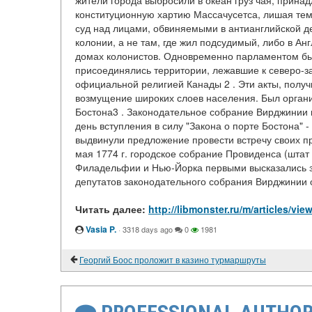
жители города выбросили в океан груз чая, прин
конституционную хартию Массачусетса, лишая тем
суд над лицами, обвиняемыми в антианглийской де
колонии, а не там, где жил подсудимый, либо в Ан
домах колонистов. Одновременно парламентом был 
присоединялись территории, лежавшие к северо-за
официальной религией Канады 2 . Эти акты, получ
возмущение широких слоев населения. Был органи
Бостона3 . Законодательное собрание Вирджинии в
день вступления в силу "Закона о порте Бостона" -
выдвинули предложение провести встречу своих п
мая 1774 г. городское собрание Провиденса (штат 
Филадельфии и Нью-Йорка первыми высказались за
депутатов законодательного собрания Вирджинии 
Читать далее:
http://libmonster.ru/m/article
Vasia P.
·
3318 days ago
0
1981
Георгий Боос проложит в казино турмаршруты