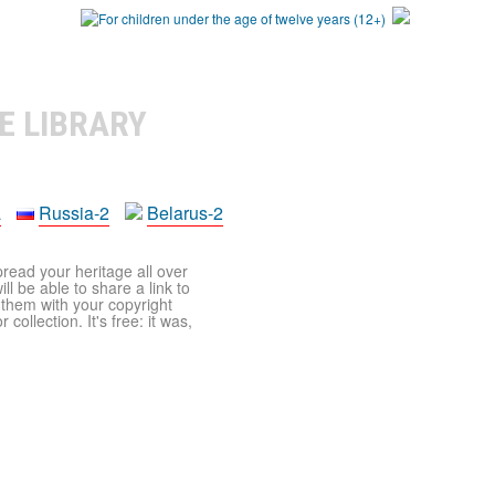
E LIBRARY
a
Russia-2
Belarus-2
pread your heritage all over
ll be able to share a link to
t them with your copyright
ollection. It's free: it was,