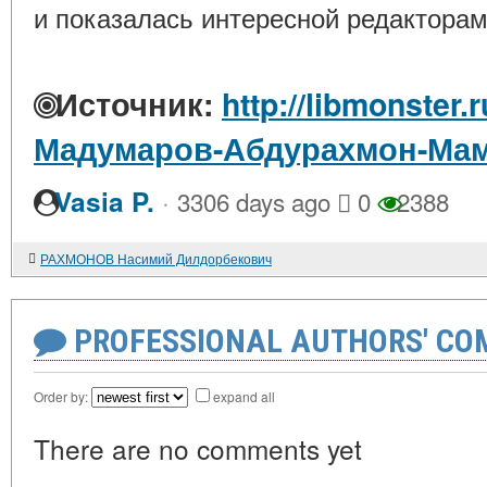
и показалась интересной редакторам
Источник:
http://libmonster.
Мадумаров-Абдурахмон-Ма
·
Vasia P.
3306 days ago
0
2388
РАХМОНОВ Насимий Дилдорбекович
PROFESSIONAL AUTHORS' CO
Order by:
expand all
There are no comments yet