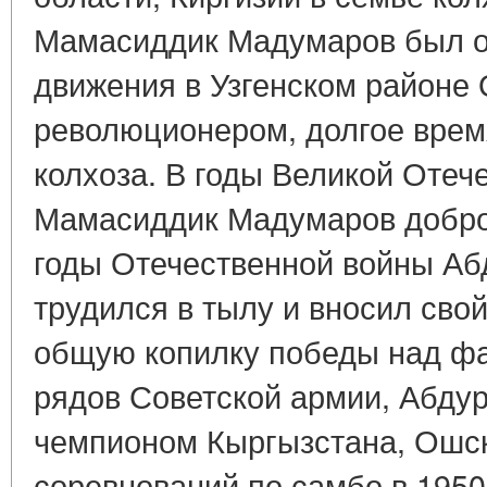
Мамасиддик Мадумаров был о
движения в Узгенском районе 
революционером, долгое врем
колхоза. В годы Великой Отеч
Мамасиддик Мадумаров добро
годы Отечественной войны А
трудился в тылу и вносил сво
общую копилку победы над ф
рядов Советской армии, Абд
чемпионом Кыргызстана, Ошск
соревнований по самбо в 1950-