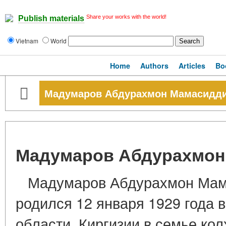
Share your works with the world!
Publish materials
Vietnam
World
Home
Authors
Articles
Bo
Мадумаров Абдурахмон Мамасидд
Мадумаров Абдурахмон
Мадумаров Абдурахмон Мама
родился 12 января 1929 года в
области, Киргизии в семье кол